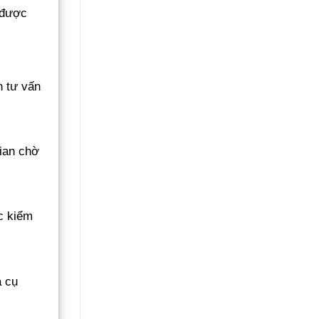
 được
n tư vấn
gian chờ
c kiểm
á cụ