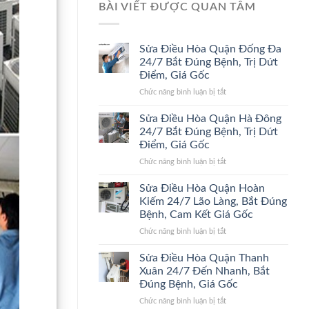
BÀI VIẾT ĐƯỢC QUAN TÂM
Sửa Điều Hòa Quận Đống Đa
24/7 Bắt Đúng Bệnh, Trị Dứt
Điểm, Giá Gốc
ở
Chức năng bình luận bị tắt
Sửa
Điều
Sửa Điều Hòa Quận Hà Đông
Hòa
24/7 Bắt Đúng Bệnh, Trị Dứt
Quận
Điểm, Giá Gốc
Đống
ở
Chức năng bình luận bị tắt
Đa
Sửa
24/7
Điều
Bắt
Sửa Điều Hòa Quận Hoàn
Hòa
Đúng
Kiếm 24/7 Lão Làng, Bắt Đúng
Quận
Bệnh,
Bệnh, Cam Kết Giá Gốc
Hà
Trị
ở
Chức năng bình luận bị tắt
Đông
Dứt
Sửa
24/7
Điểm,
Điều
Bắt
Giá
Sửa Điều Hòa Quận Thanh
Hòa
Đúng
Gốc
Xuân 24/7 Đến Nhanh, Bắt
Quận
Bệnh,
Đúng Bệnh, Giá Gốc
Hoàn
Trị
ở
Chức năng bình luận bị tắt
Kiếm
Dứt