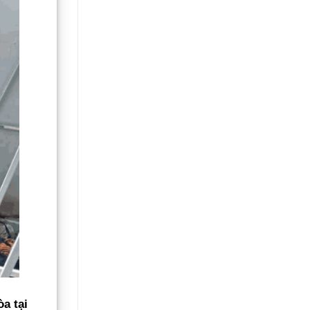
òa tại