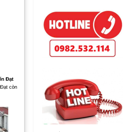
ến Đạt
 Đạt còn