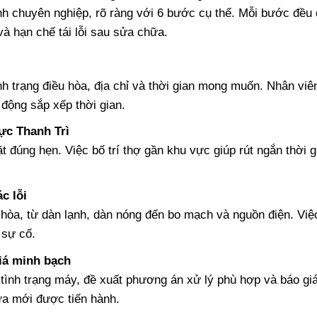
ình chuyên nghiệp, rõ ràng với 6 bước cụ thể. Mỗi bước đều
và hạn chế tái lỗi sau sửa chữa.
u
nh trạng điều hòa, địa chỉ và thời gian mong muốn. Nhân viê
động sắp xếp thời gian.
ực Thanh Trì
 đúng hẹn. Việc bố trí thợ gần khu vực giúp rút ngắn thời 
.
c lỗi
 hòa, từ dàn lạnh, dàn nóng đến bo mạch và nguồn điện. Việ
 sự cố.
iá minh bạch
rõ tình trạng máy, đề xuất phương án xử lý phù hợp và báo gi
ữa mới được tiến hành.