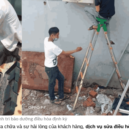
nh trì bảo dưỡng điều hòa định kỳ
a chữa và sự hài lòng của khách hàng,
dịch vụ sửa điều h