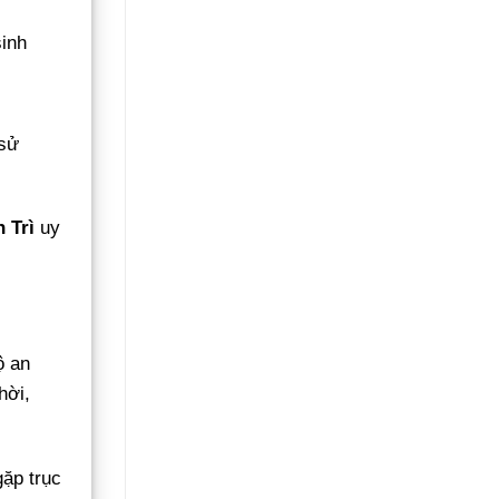
sinh
 sử
 Trì
uy
ộ an
hời,
gặp trục