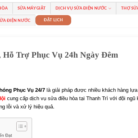
 HÒA
SỬA MÁY GIẶT
DỊCH VỤ SỬA ĐIỆN NƯỚC
THỢ SỬ
ĐẶT LỊCH
SỬA ĐIỆN NƯỚC
ì, Hỗ Trợ Phục Vụ 24h Ngày Đêm
hóng Phục Vụ 24/7
là giải pháp được nhiều khách hàng lựa
Nội
cung cấp dịch vụ sửa điều hòa tại Thanh Trì với đội ngũ 
g lỗi và xử lý hiệu quả.
iến Đạt