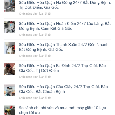
Điều
Sửa Điều Hòa Quận Hà Đông 24/7 Bắt Đúng Bệnh,
Hòa
Trị Dứt Điểm, Giá Gốc
Quận
ở
Chức năng bình luận bị tắt
Đống
Sửa
Đa
Điều
Sửa Điều Hòa Quận Hoàn Kiếm 24/7 Lão Làng, Bắt
24/7
Hòa
Bắt
Đúng Bệnh, Cam Kết Giá Gốc
Quận
Đúng
ở
Chức năng bình luận bị tắt
Hà
Bệnh,
Sửa
Đông
Trị
Điều
Sửa Điều Hòa Quận Thanh Xuân 24/7 Đến Nhanh,
24/7
Dứt
Hòa
Bắt
Bắt Đúng Bệnh, Giá Gốc
Điểm,
Quận
Đúng
Giá
ở
Chức năng bình luận bị tắt
Hoàn
Bệnh,
Gốc
Sửa
Kiếm
Trị
Điều
Sửa Điều Hòa Quận Ba Đình 24/7 Thợ Giỏi, Báo
24/7
Dứt
Hòa
Lão
Giá Gốc, Trị Dứt Điểm
Điểm,
Quận
Làng,
Giá
ở
Chức năng bình luận bị tắt
Thanh
Bắt
Gốc
Sửa
Xuân
Đúng
Điều
Sửa Điều Hòa Quận Cầu Giấy 24/7 Thợ Giỏi, Báo
24/7
Bệnh,
Hòa
Đến
Giá Gốc, Bắt Chuẩn Bệnh
Cam
Quận
Nhanh,
Kết
ở
Chức năng bình luận bị tắt
Ba
Bắt
Giá
Sửa
Đình
Đúng
Gốc
Điều
So sánh chi phí sửa và mua mới máy giặt: 10 Lựa
24/7
Bệnh,
Hòa
Thợ
chọn tối ưu
Giá