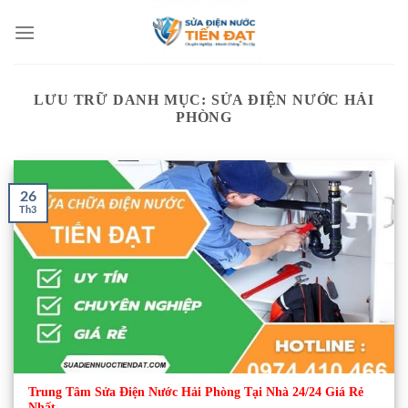
Bỏ
qua
nội
dung
LƯU TRỮ DANH MỤC:
SỬA ĐIỆN NƯỚC HẢI
PHÒNG
26
Th3
Trung Tâm Sửa Điện Nước Hải Phòng Tại Nhà 24/24 Giá Rẻ
Nhất