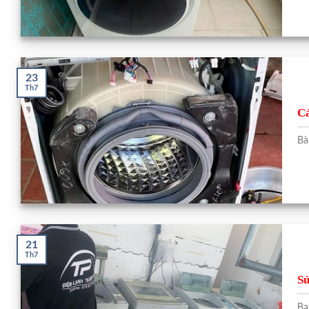
23
Th7
Cá
Bà
21
Th7
Sử
Bạ