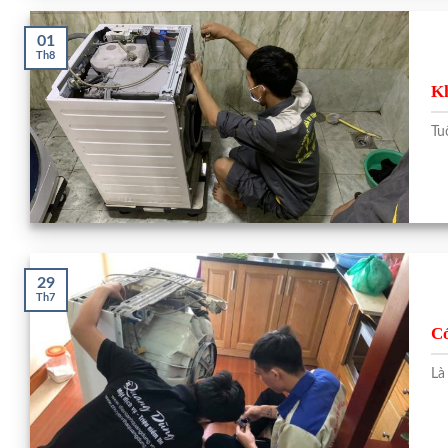
01
Th8
Kh
Tu
29
Th7
Có
Là