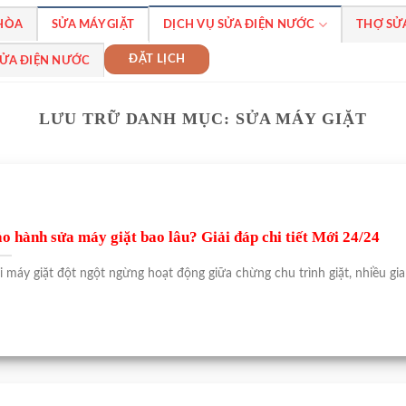
 HÒA
SỬA MÁY GIẶT
DỊCH VỤ SỬA ĐIỆN NƯỚC
THỢ SỬ
ĐẶT LỊCH
SỬA ĐIỆN NƯỚC
LƯU TRỮ DANH MỤC:
SỬA MÁY GIẶT
o hành sửa máy giặt bao lâu? Giải đáp chi tiết Mới 24/24
i máy giặt đột ngột ngừng hoạt động giữa chừng chu trình giặt, nhiều gia [