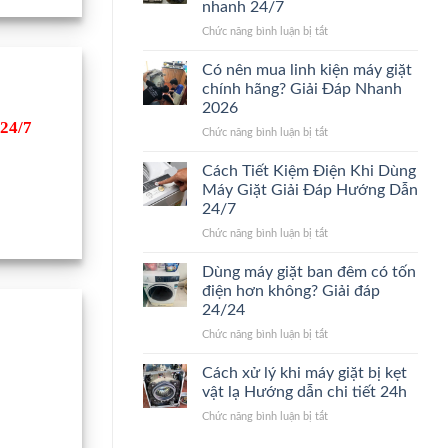
nhanh 24/7
hưởng
chi
ở
Chức năng bình luận bị tắt
đến
tiết
Khi
giá
2026
nào
sửa
Có nên mua linh kiện máy giặt
nên
máy
chính hãng? Giải Đáp Nhanh
thay
giặt.
2026
máy
Giải
24/7
ở
Chức năng bình luận bị tắt
giặt
Đáp
Có
mới?
24/24
nên
Dấu
Cách Tiết Kiệm Điện Khi Dùng
mua
hiệu
Máy Giặt Giải Đáp Hướng Dẫn
linh
nhận
24/7
kiện
biết
ở
Chức năng bình luận bị tắt
máy
nhanh
Cách
giặt
24/7
Tiết
chính
Dùng máy giặt ban đêm có tốn
Kiệm
hãng?
điện hơn không? Giải đáp
Điện
Giải
24/24
Khi
Đáp
ở
Chức năng bình luận bị tắt
Dùng
Nhanh
Dùng
Máy
2026
máy
Giặt
Cách xử lý khi máy giặt bị kẹt
giặt
Giải
vật lạ Hướng dẫn chi tiết 24h
ban
Đáp
ở
Chức năng bình luận bị tắt
đêm
Hướng
Cách
có
Dẫn