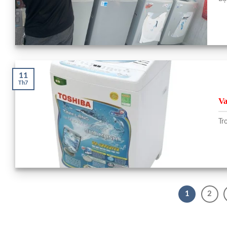
11
Th7
Va
Tr
1
2