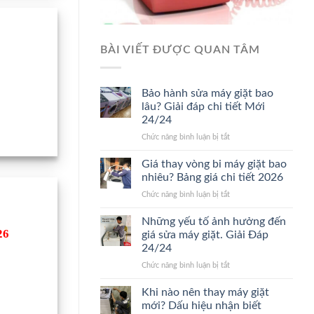
BÀI VIẾT ĐƯỢC QUAN TÂM
Bảo hành sửa máy giặt bao
lâu? Giải đáp chi tiết Mới
24/24
ở
Chức năng bình luận bị tắt
Bảo
hành
Giá thay vòng bi máy giặt bao
sửa
nhiêu? Bảng giá chi tiết 2026
máy
ở
Chức năng bình luận bị tắt
giặt
Giá
bao
thay
Những yếu tố ảnh hưởng đến
lâu?
vòng
26
Giải
giá sửa máy giặt. Giải Đáp
bi
đáp
24/24
máy
chi
ở
Chức năng bình luận bị tắt
giặt
tiết
Những
bao
Mới
yếu
nhiêu?
Khi nào nên thay máy giặt
24/24
tố
Bảng
mới? Dấu hiệu nhận biết
ảnh
giá