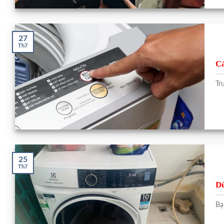
27
Th7
Cá
Tr
25
Th7
Dù
Bạ