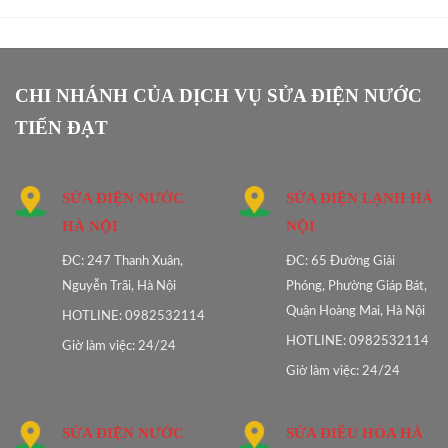
CHI NHÁNH CỦA DỊCH VỤ SỬA ĐIỆN NƯỚC
TIẾN ĐẠT
SỬA ĐIỆN NƯỚC
SỬA ĐIỆN LẠNH HÀ
HÀ NỘI
NỘI
ĐC: 247 Thanh Xuân,
ĐC: 65 Đường Giải
Nguyễn Trãi, Hà Nội
Phóng, Phường Giáp Bát,
Quận Hoàng Mai, Hà Nội
HOTLINE: 0982532114
HOTLINE: 0982532114
Giờ làm việc: 24/24
Giờ làm việc: 24/24
SỬA ĐIỆN NƯỚC
SỬA ĐIỀU HÒA HÀ