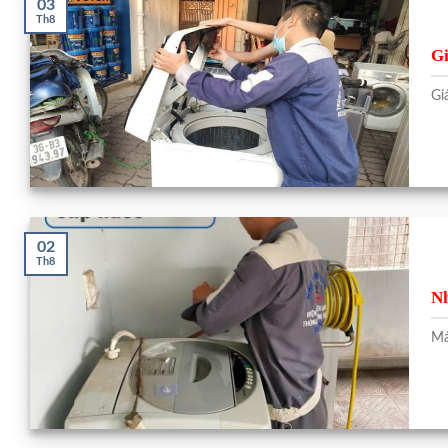
03
Th8
Gi
Gi
02
Th8
Nh
Má