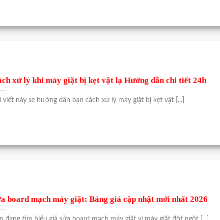
ch xử lý khi máy giặt bị kẹt vật lạ Hướng dẫn chi tiết 24h
i viết này sẽ hướng dẫn bạn cách xử lý máy giặt bị kẹt vật [...]
a board mạch máy giặt: Bảng giá cập nhật mới nhất 2026
n đang tìm hiểu giá sửa board mạch máy giặt vì máy giặt đột ngột [...]