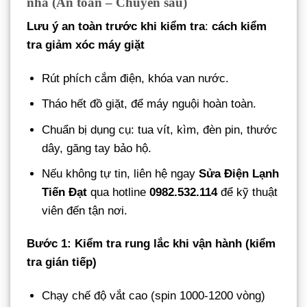
nhà (An toàn – Chuyên sâu)
Lưu ý an toàn trước khi kiểm tra
:
cách kiểm
tra giảm xóc máy giặt
Rút phích cắm điện, khóa van nước.
Tháo hết đồ giặt, để máy nguội hoàn toàn.
Chuẩn bị dụng cụ: tua vít, kìm, đèn pin, thước
dây, găng tay bảo hộ.
Nếu không tự tin, liên hệ ngay
Sửa Điện Lạnh
Tiến Đạt
qua hotline
0982.532.114
để kỹ thuật
viên đến tận nơi.
Bước 1: Kiểm tra rung lắc khi vận hành (kiểm
tra gián tiếp)
Chạy chế độ vắt cao (spin 1000-1200 vòng)