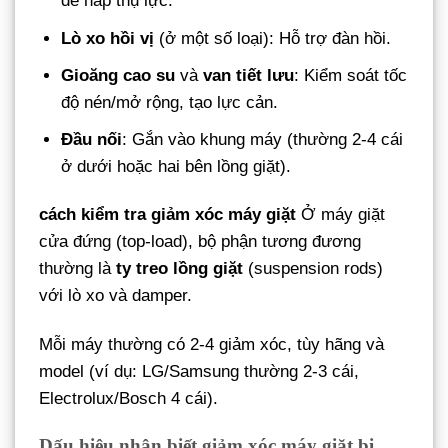
để hấp thụ lực.
Lò xo hồi vị
(ở một số loại): Hỗ trợ đàn hồi.
Gioăng cao su
và
van tiết lưu
: Kiểm soát tốc
độ nén/mở rộng, tạo lực cản.
Đầu nối
: Gắn vào khung máy (thường 2-4 cái
ở dưới hoặc hai bên lồng giặt).
cách kiểm tra giảm xóc máy giặt
Ở máy giặt
cửa đứng (top-load), bộ phận tương đương
thường là
ty treo lồng giặt
(suspension rods)
với lò xo và damper.
Mỗi máy thường có 2-4 giảm xóc, tùy hãng và
model (ví dụ: LG/Samsung thường 2-3 cái,
Electrolux/Bosch 4 cái).
Dấu hiệu nhận biết giảm xóc máy giặt bị