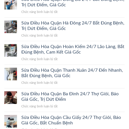
Trị Dứt Điểm, Giá Gốc
ở
Chức năng bình luận bị tắt
Sửa
Điều
Sửa Điều Hòa Quận Hà Đông 24/7 Bắt Đúng Bệnh,
Hòa
Trị Dứt Điểm, Giá Gốc
Quận
ở
Chức năng bình luận bị tắt
Đống
Sửa
Đa
Điều
Sửa Điều Hòa Quận Hoàn Kiếm 24/7 Lão Làng, Bắt
24/7
Hòa
Bắt
Đúng Bệnh, Cam Kết Giá Gốc
Quận
Đúng
ở
Chức năng bình luận bị tắt
Hà
Bệnh,
Sửa
Đông
Trị
Điều
Sửa Điều Hòa Quận Thanh Xuân 24/7 Đến Nhanh,
24/7
Dứt
Hòa
Bắt
Bắt Đúng Bệnh, Giá Gốc
Điểm,
Quận
Đúng
Giá
ở
Chức năng bình luận bị tắt
Hoàn
Bệnh,
Gốc
Sửa
Kiếm
Trị
Điều
Sửa Điều Hòa Quận Ba Đình 24/7 Thợ Giỏi, Báo
24/7
Dứt
Hòa
Lão
Giá Gốc, Trị Dứt Điểm
Điểm,
Quận
Làng,
Giá
ở
Chức năng bình luận bị tắt
Thanh
Bắt
Gốc
Sửa
Xuân
Đúng
Điều
Sửa Điều Hòa Quận Cầu Giấy 24/7 Thợ Giỏi, Báo
24/7
Bệnh,
Hòa
Đến
Giá Gốc, Bắt Chuẩn Bệnh
Cam
Quận
Nhanh,
Kết