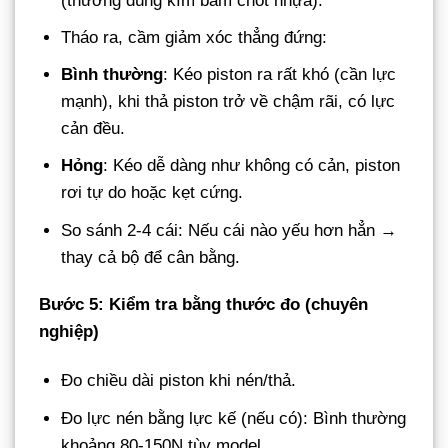
(thường dùng kìm bấm chốt nhựa).
Tháo ra, cầm giảm xóc thẳng đứng:
Bình thường
: Kéo piston ra rất khó (cần lực
mạnh), khi thả piston trở về chậm rãi, có lực
cản đều.
Hỏng
: Kéo dễ dàng như không có cản, piston
rơi tự do hoặc kẹt cứng.
So sánh 2-4 cái: Nếu cái nào yếu hơn hẳn →
thay cả bộ để cân bằng.
Bước 5: Kiểm tra bằng thước đo (chuyên
nghiệp)
Đo chiều dài piston khi nén/thả.
Đo lực nén bằng lực kế (nếu có): Bình thường
khoảng 80-150N tùy model.