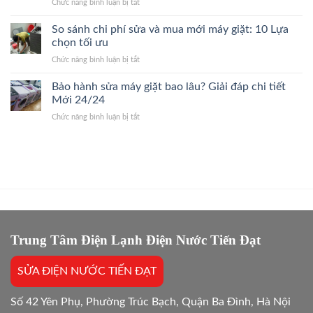
ở
Chức năng bình luận bị tắt
Ba
Bắt
Giá
Sửa
Đình
Đúng
Gốc
Điều
So sánh chi phí sửa và mua mới máy giặt: 10 Lựa
24/7
Bệnh,
Hòa
Thợ
chọn tối ưu
Giá
Quận
Giỏi,
Gốc
ở
Chức năng bình luận bị tắt
Cầu
Báo
So
Giấy
Giá
sánh
Bảo hành sửa máy giặt bao lâu? Giải đáp chi tiết
24/7
Gốc,
chi
Thợ
Mới 24/24
Trị
phí
Giỏi,
Dứt
ở
Chức năng bình luận bị tắt
sửa
Báo
Điểm
Bảo
và
Giá
hành
mua
Gốc,
sửa
mới
Bắt
máy
máy
Chuẩn
giặt
giặt:
Bệnh
bao
10
lâu?
Lựa
Giải
chọn
đáp
tối
chi
Trung Tâm Điện Lạnh Điện Nước Tiến Đạt
ưu
tiết
Mới
SỬA ĐIỆN NƯỚC TIẾN ĐẠT
24/24
Số 42 Yên Phụ, Phường Trúc Bạch, Quận Ba Đình, Hà Nội