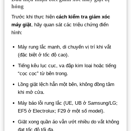
hỏng
Trước khi thực hiện
cách kiểm tra giảm xóc
máy giặt
, hãy quan sát các triệu chứng điển
hình:
Máy rung lắc mạnh, di chuyển vị trí khi vắt
(đặc biệt ở tốc độ cao).
Tiếng kêu lục cục, va đập kim loại hoặc tiếng
“cọc cọc” từ bên trong.
Lồng giặt lệch hẳn một bên, không đồng tâm
khi mở cửa.
Máy báo lỗi rung lắc (UE, UB ở Samsung/LG;
EF5 ở Electrolux; F29 ở một số model).
Giặt xong quần áo vẫn ướt nhiều do vắt không
đạt tốc độ tối đa.