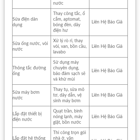
nước
Thay công tắc, ổ
Sửa điện dân
cắm, aptomat,
Liên Hệ Báo Giá
dụng
bóng đèn, dây
điện hư
Xử lý rò rỉ, thay
Sửa ống nước, vòi
vòi, van, bồn cầu,
Liên Hệ Báo Giá
nước
lavabo
Sử dụng máy
Thông tắc đường
chuyên dụng,
Liên Hệ Báo Giá
ống
bảo đảm sạch sẽ
và khử mùi
Thay tụ, sửa mô
Sửa máy bơm
tơ, dây dẫn, vệ
Liên Hệ Báo Giá
nước
sinh máy bơm
Quạt trần, bình
Lắp đặt thiết bị
nóng lạnh, máy
Liên Hệ Báo Giá
điện nước
giặt, bồn nước
Thi công trọn gói
Lắp đặt hệ thống
nhà ở, văn