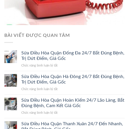
BÀI VIẾT ĐƯỢC QUAN TÂM
Sửa Điều Hòa Quận Đống Đa 24/7 Bắt Đúng Bệnh,
Trị Dứt Điểm, Giá Gốc
ở
Chức năng bình luận bị tắt
Sửa
Điều
Sửa Điều Hòa Quận Hà Đông 24/7 Bắt Đúng Bệnh,
Hòa
Trị Dứt Điểm, Giá Gốc
Quận
ở
Chức năng bình luận bị tắt
Đống
Sửa
Đa
Điều
Sửa Điều Hòa Quận Hoàn Kiếm 24/7 Lão Làng, Bắt
24/7
Hòa
Bắt
Đúng Bệnh, Cam Kết Giá Gốc
Quận
Đúng
ở
Chức năng bình luận bị tắt
Hà
Bệnh,
Sửa
Đông
Trị
Điều
Sửa Điều Hòa Quận Thanh Xuân 24/7 Đến Nhanh,
24/7
Dứt
Hòa
Bắt
Điểm,