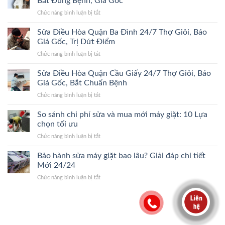
Bắt Đúng Bệnh, Giá Gốc
Quận
Đúng
Giá
ở
Chức năng bình luận bị tắt
Hoàn
Bệnh,
Gốc
Sửa
Kiếm
Trị
Điều
Sửa Điều Hòa Quận Ba Đình 24/7 Thợ Giỏi, Báo
24/7
Dứt
Hòa
Lão
Giá Gốc, Trị Dứt Điểm
Điểm,
Quận
Làng,
Giá
ở
Chức năng bình luận bị tắt
Thanh
Bắt
Gốc
Sửa
Xuân
Đúng
Điều
Sửa Điều Hòa Quận Cầu Giấy 24/7 Thợ Giỏi, Báo
24/7
Bệnh,
Hòa
Đến
Giá Gốc, Bắt Chuẩn Bệnh
Cam
Quận
Nhanh,
Kết
ở
Chức năng bình luận bị tắt
Ba
Bắt
Giá
Sửa
Đình
Đúng
Gốc
Điều
So sánh chi phí sửa và mua mới máy giặt: 10 Lựa
24/7
Bệnh,
Hòa
Thợ
chọn tối ưu
Giá
Quận
Giỏi,
Gốc
ở
Chức năng bình luận bị tắt
Cầu
Báo
So
Giấy
Giá
sánh
Bảo hành sửa máy giặt bao lâu? Giải đáp chi tiết
24/7
Gốc,
chi
Thợ
Mới 24/24
Trị
phí
Giỏi,
Dứt
ở
Chức năng bình luận bị tắt
sửa
Báo
Điểm
Bảo
và
Giá
hành
mua
Gốc,
sửa
mới
Bắt
máy
máy
Chuẩn
giặt
giặt:
Bệnh