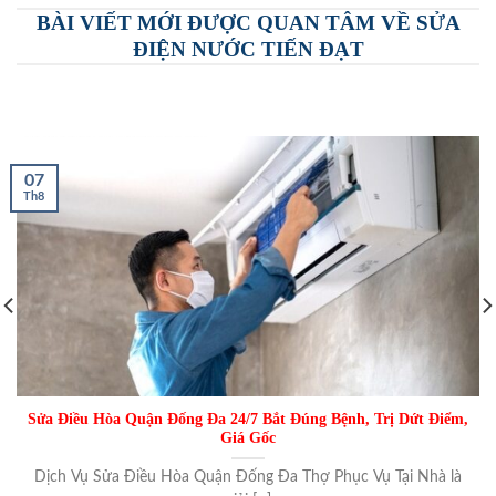
BÀI VIẾT MỚI ĐƯỢC QUAN TÂM VỀ SỬA
ĐIỆN NƯỚC TIẾN ĐẠT
07
Th8
Sửa Điều Hòa Quận Đống Đa 24/7 Bắt Đúng Bệnh, Trị Dứt Điểm,
Giá Gốc
Dịch Vụ Sửa Điều Hòa Quận Đống Đa Thợ Phục Vụ Tại Nhà là