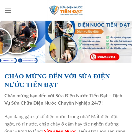
Bỏ
qua
nội
dung
CHÀO MỪNG ĐẾN VỚI SỬA ĐIỆN
NƯỚC TIẾN ĐẠT
Chào mừng bạn đến với Sửa Điện Nước Tiến Đạt – Dịch
Vụ Sửa Chữa Điện Nước Chuyên Nghiệp 24/7!
Bạn đang gặp sự cố điện nước trong nhà? Mất điện đột
ngột, rò rỉ nước, chập cháy ổ cắm hay tắc nghẽn đường
ống? Đừng lo lắng!
Sửa Điện Nước
Tiến Đạt
luôn sẵn sàng