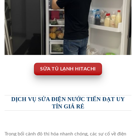
SỬA TỦ LẠNH HITACHI
DỊCH VỤ SỬA ĐIỆN NƯỚC TIẾN ĐẠT UY
TÍN GIÁ RẺ
Trong bối cảnh đô thị hóa nhanh chóng, các sự cố về điện