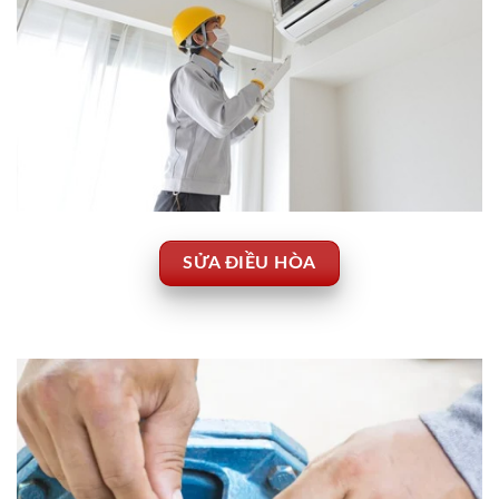
SỬA ĐIỀU HÒA