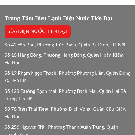
lâu?
Lựa
Giải
chọn
đáp
tối
chi
Trung Tâm Điện Lạnh Điện Nước Tiến Đạt
ưu
tiết
Mới
SỬA ĐIỆN NƯỚC TIẾN ĐẠT
24/24
Số 42 Yên Phụ, Phường Trúc Bạch, Quận Ba Đình, Hà Nội
Số 18 Hàng Bông, Phường Hàng Bông, Quận Hoàn Kiếm,
Hà Nội
Số 19 Phạm Ngọc Thạch, Phường Phương Liên, Quận Đống
Đa, Hà Nội
Số 123 Đường Bạch Mai, Phường Bạch Mai, Quận Hai Bà
Trưng, Hà Nội
Số 78 Trần Thái Tông, Phường Dịch Vọng, Quận Cầu Giấy,
Hà Nội
Số 256 Nguyễn Trãi, Phường Thanh Xuân Trung, Quận
Thanh Xuân