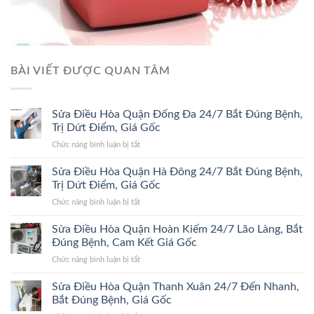
BÀI VIẾT ĐƯỢC QUAN TÂM
Sửa Điều Hòa Quận Đống Đa 24/7 Bắt Đúng Bệnh,
Trị Dứt Điểm, Giá Gốc
ở
Chức năng bình luận bị tắt
Sửa
Điều
Sửa Điều Hòa Quận Hà Đông 24/7 Bắt Đúng Bệnh,
Hòa
Trị Dứt Điểm, Giá Gốc
Quận
ở
Chức năng bình luận bị tắt
Đống
Sửa
Đa
Điều
Sửa Điều Hòa Quận Hoàn Kiếm 24/7 Lão Làng, Bắt
24/7
Hòa
Bắt
Đúng Bệnh, Cam Kết Giá Gốc
Quận
Đúng
ở
Chức năng bình luận bị tắt
Hà
Bệnh,
Sửa
Đông
Trị
Điều
Sửa Điều Hòa Quận Thanh Xuân 24/7 Đến Nhanh,
24/7
Dứt
Hòa
Bắt
Bắt Đúng Bệnh, Giá Gốc
Điểm,
Quận
Đúng
Giá