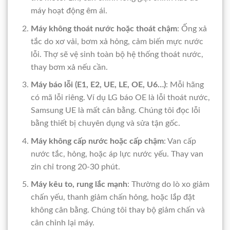
máy hoạt động êm ái.
Máy không thoát nước hoặc thoát chậm
: Ống xả
tắc do xơ vải, bơm xả hỏng, cảm biến mực nước
lỗi. Thợ sẽ vệ sinh toàn bộ hệ thống thoát nước,
thay bơm xả nếu cần.
Máy báo lỗi (E1, E2, UE, LE, OE, U6…)
: Mỗi hãng
có mã lỗi riêng. Ví dụ LG báo OE là lỗi thoát nước,
Samsung UE là mất cân bằng. Chúng tôi đọc lỗi
bằng thiết bị chuyên dụng và sửa tận gốc.
Máy không cấp nước hoặc cấp chậm
: Van cấp
nước tắc, hỏng, hoặc áp lực nước yếu. Thay van
zin chỉ trong 20-30 phút.
Máy kêu to, rung lắc mạnh
: Thường do lò xo giảm
chấn yếu, thanh giảm chấn hỏng, hoặc lắp đặt
không cân bằng. Chúng tôi thay bộ giảm chấn và
cân chỉnh lại máy.