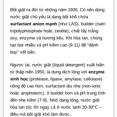
Bột giặt ra đời từ những năm 1930, Có nên dùng
nước giặt chủ yếu là dạng bột khô chứa
surfactant anion mạnh
(như LAS), builder (natri
tripolyphosphate hoặc zeolite), chất tẩy trắng
oxy, enzyme và hương liệu. Khi hòa tan, chúng
tạo bọt nhiều và pH kiềm cao (9-11) để “đánh
bay” vết bẩn.
Ngược lại, nước giặt (liquid detergent) xuất hiện
từ thập niên 1950, là dung dịch lỏng với
enzyme
sinh học
(protease, lipase, amylase, cellulase)
nồng độ cao hơn, surfactant dịu nhẹ (non-ionic
hoặc amphoteric), ít builder hơn và pH trung tính
đến nhẹ kiềm (7-9). Nhờ dạng lỏng, nước giặt
hòa tan tức thì ngay cả ở nước lạnh 20-30°C –
điều mà bột giặt khó làm được.