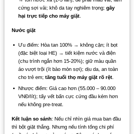
cứng sợi vải; khô da tay nghiêm trọng;
gây
hại trực tiếp cho máy giặt
.
Nước giặt
Ưu điểm: Hòa tan 100% → không cặn; ít bọt
(đặc biệt loại HE) → tiết kiệm nước và điện
(chu trình ngắn hơn 15-20%); giữ màu quần
áo vượt trội (ít bào mòn sợi); dịu da, an toàn
cho trẻ em;
tăng tuổi thọ máy giặt rõ rệt
.
Nhược điểm: Giá cao hơn (55.000 – 90.000
VNĐ/lít); tẩy vết bẩn cực cứng đầu kém hơn
nếu không pre-treat.
Kết luận so sánh
: Nếu chỉ nhìn giá mua ban đầu
thì bột giặt thắng. Nhưng nếu tính tổng chi phí