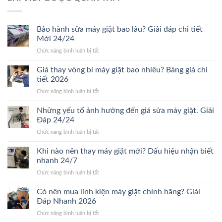
Bảo hành sửa máy giặt bao lâu? Giải đáp chi tiết
Mới 24/24
ở
Chức năng bình luận bị tắt
Bảo
hành
Giá thay vòng bi máy giặt bao nhiêu? Bảng giá chi
sửa
tiết 2026
máy
ở
Chức năng bình luận bị tắt
giặt
Giá
bao
thay
Những yếu tố ảnh hưởng đến giá sửa máy giặt. Giải
lâu?
vòng
Giải
Đáp 24/24
bi
đáp
ở
Chức năng bình luận bị tắt
máy
chi
Những
giặt
tiết
yếu
Khi nào nên thay máy giặt mới? Dấu hiệu nhận biết
bao
Mới
tố
nhiêu?
nhanh 24/7
24/24
ảnh
Bảng
ở
Chức năng bình luận bị tắt
hưởng
giá
Khi
đến
chi
nào
Có nên mua linh kiện máy giặt chính hãng? Giải
giá
tiết
nên
sửa
Đáp Nhanh 2026
2026
thay
máy
ở
Chức năng bình luận bị tắt
máy
giặt.
Có