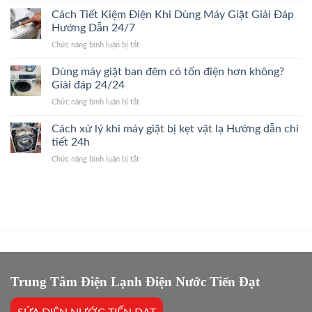
giặt
Giải
nên
Cách Tiết Kiệm Điện Khi Dùng Máy Giặt Giải Đáp
mới?
Đáp
mua
Dấu
Hướng Dẫn 24/7
24/24
linh
hiệu
ở
Chức năng bình luận bị tắt
kiện
nhận
Cách
máy
biết
Tiết
Dùng máy giặt ban đêm có tốn điện hơn không?
giặt
nhanh
Kiệm
chính
Giải đáp 24/24
24/7
Điện
hãng?
ở
Chức năng bình luận bị tắt
Khi
Giải
Dùng
Dùng
Đáp
máy
Cách xử lý khi máy giặt bị kẹt vật lạ Hướng dẫn chi
Máy
Nhanh
giặt
Giặt
tiết 24h
2026
ban
Giải
ở
Chức năng bình luận bị tắt
đêm
Đáp
Cách
có
Hướng
xử
tốn
Dẫn
lý
điện
24/7
khi
hơn
máy
không?
giặt
Giải
bị
đáp
kẹt
24/24
vật
lạ
Trung Tâm Điện Lạnh Điện Nước Tiến Đạt
Hướng
dẫn