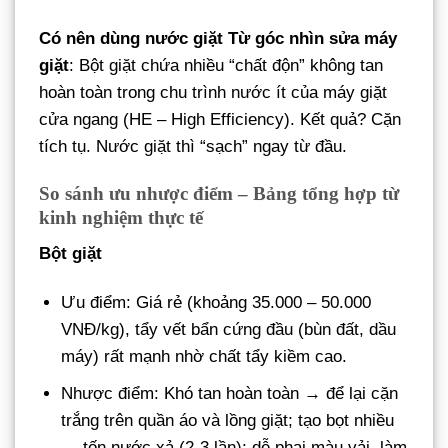
Có nên dùng nước giặt
Từ góc nhìn sửa máy
giặt
: Bột giặt chứa nhiều “chất độn” không tan
hoàn toàn trong chu trình nước ít của máy giặt
cửa ngang (HE – High Efficiency). Kết quả? Cặn
tích tụ. Nước giặt thì “sạch” ngay từ đầu.
So sánh ưu nhược điểm – Bảng tổng hợp từ
kinh nghiệm thực tế
Bột giặt
Ưu điểm: Giá rẻ (khoảng 35.000 – 50.000
VNĐ/kg), tẩy vết bẩn cứng đầu (bùn đất, dầu
máy) rất mạnh nhờ chất tẩy kiềm cao.
Nhược điểm: Khó tan hoàn toàn → để lại cặn
trắng trên quần áo và lồng giặt; tạo bọt nhiều
→ tốn nước xả (2-3 lần); dễ phai màu vải, làm