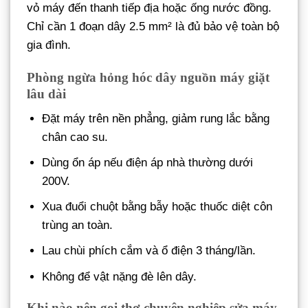
vỏ máy đến thanh tiếp địa hoặc ống nước đồng.
Chỉ cần 1 đoạn dây 2.5 mm² là đủ bảo vệ toàn bộ
gia đình.
Phòng ngừa hỏng hóc dây nguồn máy giặt
lâu dài
Đặt máy trên nền phẳng, giảm rung lắc bằng
chân cao su.
Dùng ổn áp nếu điện áp nhà thường dưới
200V.
Xua đuổi chuột bằng bẫy hoặc thuốc diệt côn
trùng an toàn.
Lau chùi phích cắm và ổ điện 3 tháng/lần.
Không để vật nặng đè lên dây.
Khi nào nên gọi thợ chuyên nghiệp sửa máy