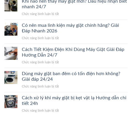
Khi nào nên thay máy giặt mới? Dấu hiệu nhận biết
bao
Mới
tố
nhiêu?
nhanh 24/7
24/24
ảnh
Bảng
ở
Chức năng bình luận bị tắt
hưởng
giá
Khi
đến
chi
nào
Có nên mua linh kiện máy giặt chính hãng? Giải
giá
tiết
nên
sửa
Đáp Nhanh 2026
2026
thay
máy
ở
Chức năng bình luận bị tắt
máy
giặt.
Có
giặt
Giải
nên
Cách Tiết Kiệm Điện Khi Dùng Máy Giặt Giải Đáp
mới?
Đáp
mua
Dấu
Hướng Dẫn 24/7
24/24
linh
hiệu
ở
Chức năng bình luận bị tắt
kiện
nhận
Cách
máy
biết
Tiết
Dùng máy giặt ban đêm có tốn điện hơn không?
giặt
nhanh
Kiệm
chính
Giải đáp 24/24
24/7
Điện
hãng?
ở
Chức năng bình luận bị tắt
Khi
Giải
Dùng
Dùng
Đáp
máy
Cách xử lý khi máy giặt bị kẹt vật lạ Hướng dẫn chi
Máy
Nhanh
giặt
Giặt
tiết 24h
2026
ban
Giải
ở
Chức năng bình luận bị tắt
đêm
Đáp
Cách
có
Hướng
xử
tốn
Dẫn
lý
điện
24/7
khi
hơn