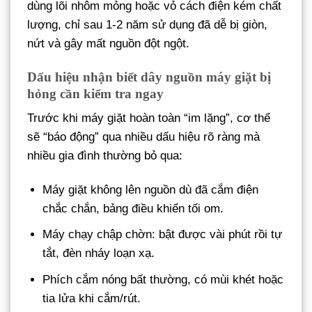
dùng lõi nhôm mỏng hoặc vỏ cách điện kém chất
lượng, chỉ sau 1-2 năm sử dụng đã dễ bị giòn,
nứt và gây mất nguồn đột ngột.
Dấu hiệu nhận biết dây nguồn máy giặt bị
hỏng cần kiểm tra ngay
Trước khi máy giặt hoàn toàn “im lặng”, cơ thể
sẽ “báo động” qua nhiều dấu hiệu rõ ràng mà
nhiều gia đình thường bỏ qua:
Máy giặt không lên nguồn dù đã cắm điện
chắc chắn, bảng điều khiển tối om.
Máy chạy chập chờn: bật được vài phút rồi tự
tắt, đèn nháy loạn xạ.
Phích cắm nóng bất thường, có mùi khét hoặc
tia lửa khi cắm/rút.