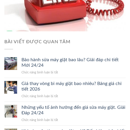
BÀI VIẾT ĐƯỢC QUAN TÂM
Bảo hành sửa máy giặt bao lâu? Giải đáp chi tiết
Mới 24/24
ở
Chức năng bình luận bị tắt
Bảo
hành
Giá thay vòng bi máy giặt bao nhiêu? Bảng giá chi
sửa
tiết 2026
máy
ở
Chức năng bình luận bị tắt
giặt
Giá
bao
thay
Những yếu tố ảnh hưởng đến giá sửa máy giặt. Giải
lâu?
vòng
Giải
Đáp 24/24
bi
đáp
ở
Chức năng bình luận bị tắt
máy
chi
Những
giặt
tiết
yếu