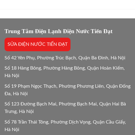
máy
không?
giặt
Giải
bị
đáp
kẹt
24/24
vật
lạ
Trung Tâm Điện Lạnh Điện Nước Tiến Đạt
Hướng
dẫn
SỬA ĐIỆN NƯỚC TIẾN ĐẠT
chi
tiết
24h
Số 42 Yên Phụ, Phường Trúc Bạch, Quận Ba Đình, Hà Nội
Số 18 Hàng Bông, Phường Hàng Bông, Quận Hoàn Kiếm,
Hà Nội
Số 19 Phạm Ngọc Thạch, Phường Phương Liên, Quận Đống
Đa, Hà Nội
Số 123 Đường Bạch Mai, Phường Bạch Mai, Quận Hai Bà
Trưng, Hà Nội
Số 78 Trần Thái Tông, Phường Dịch Vọng, Quận Cầu Giấy,
Hà Nội