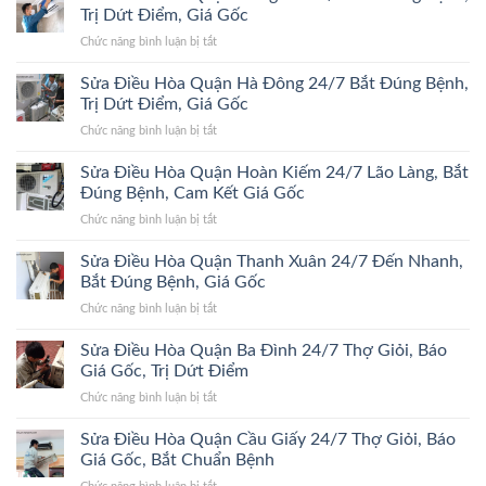
gặp
Trị Dứt Điểm, Giá Gốc
khi
ở
Chức năng bình luận bị tắt
lắp
Sửa
đặt
Điều
Sửa Điều Hòa Quận Hà Đông 24/7 Bắt Đúng Bệnh,
máy
Hòa
giặt
Trị Dứt Điểm, Giá Gốc
Quận
Hướng
ở
Chức năng bình luận bị tắt
Đống
dẫn
Sửa
Đa
chi
Điều
Sửa Điều Hòa Quận Hoàn Kiếm 24/7 Lão Làng, Bắt
24/7
tiết
Hòa
Bắt
Đúng Bệnh, Cam Kết Giá Gốc
2026
Quận
Đúng
ở
Chức năng bình luận bị tắt
Hà
Bệnh,
Sửa
Đông
Trị
Điều
Sửa Điều Hòa Quận Thanh Xuân 24/7 Đến Nhanh,
24/7
Dứt
Hòa
Bắt
Bắt Đúng Bệnh, Giá Gốc
Điểm,
Quận
Đúng
Giá
ở
Chức năng bình luận bị tắt
Hoàn
Bệnh,
Gốc
Sửa
Kiếm
Trị
Điều
Sửa Điều Hòa Quận Ba Đình 24/7 Thợ Giỏi, Báo
24/7
Dứt
Hòa
Lão
Giá Gốc, Trị Dứt Điểm
Điểm,
Quận
Làng,
Giá
ở
Chức năng bình luận bị tắt
Thanh
Bắt
Gốc
Sửa
Xuân
Đúng
Điều
Sửa Điều Hòa Quận Cầu Giấy 24/7 Thợ Giỏi, Báo
24/7
Bệnh,
Hòa
Đến
Giá Gốc, Bắt Chuẩn Bệnh
Cam
Quận
Nhanh,
Kết
ở