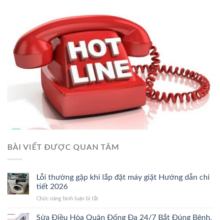
BÀI VIẾT ĐƯỢC QUAN TÂM
Lỗi thường gặp khi lắp đặt máy giặt Hướng dẫn chi
tiết 2026
ở
Chức năng bình luận bị tắt
Lỗi
thường
Sửa Điều Hòa Quận Đống Đa 24/7 Bắt Đúng Bệnh,