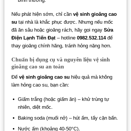
bình thường.
Nếu phát hiện sớm, chỉ cần
vệ sinh gioăng cao
su
tại nhà là khắc phục được. Nhưng nếu mốc
đã ăn sâu hoặc gioăng rách, hãy gọi ngay
Sửa
Điện Lạnh Tiến Đạt
– hotline
0982.532.114
để
thay gioăng chính hãng, tránh hỏng nặng hơn.
Chuẩn bị dụng cụ và nguyên liệu vệ sinh
gioăng cao su an toàn
Để
vệ sinh gioăng cao su
hiệu quả mà không
làm hỏng cao su, bạn cần:
Giấm trắng (hoặc giấm ăn) – khử trùng tự
nhiên, diệt mốc.
Baking soda (muối nở) – hút ẩm, tẩy cặn bẩn.
Nước ấm (khoảng 40-50°C).