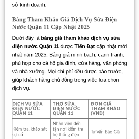
sở kinh doanh.
Bảng Tham Khảo Giá Dịch Vụ Sửa Điện
Nước Quận 11 Cập Nhật 2025
Dưới đây là
bảng giá tham khảo dịch vụ sửa
điện nước Quận 11
được
Tiến Đạt
cập nhật mới
nhất năm 2025. Bảng giá minh bạch, cạnh tranh,
phù hợp cho cả hộ gia đình, cửa hàng, văn phòng
và nhà xưởng. Mọi chi phí đều được báo trước,
giúp khách hàng chủ động trong việc lựa chọn
dịch vụ.
DỊCH VỤ SỬA
THỢ SỬA
ĐƠN GIÁ
ĐIỆN NƯỚC
ĐIỆN NƯỚC
THAM KHẢO
QUẬN 11
QUẬN 11
(VNĐ)
Nhân viên đến
Kiểm tra, khảo sát
tận nơi kiểm tra
Tư Vấn Báo Giá
sự cố
hệ thống điện