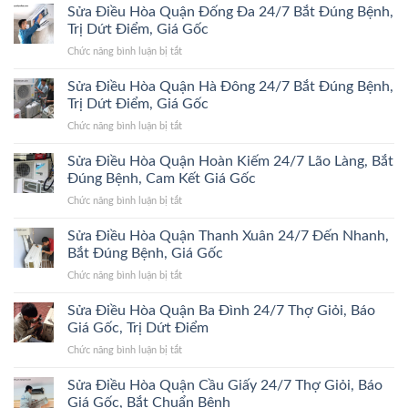
Sửa Điều Hòa Quận Đống Đa 24/7 Bắt Đúng Bệnh,
Trị Dứt Điểm, Giá Gốc
ở
Chức năng bình luận bị tắt
Sửa
Điều
Sửa Điều Hòa Quận Hà Đông 24/7 Bắt Đúng Bệnh,
Hòa
Trị Dứt Điểm, Giá Gốc
Quận
ở
Chức năng bình luận bị tắt
Đống
Sửa
Đa
Điều
Sửa Điều Hòa Quận Hoàn Kiếm 24/7 Lão Làng, Bắt
24/7
Hòa
Bắt
Đúng Bệnh, Cam Kết Giá Gốc
Quận
Đúng
ở
Chức năng bình luận bị tắt
Hà
Bệnh,
Sửa
Đông
Trị
Điều
Sửa Điều Hòa Quận Thanh Xuân 24/7 Đến Nhanh,
24/7
Dứt
Hòa
Bắt
Bắt Đúng Bệnh, Giá Gốc
Điểm,
Quận
Đúng
Giá
ở
Chức năng bình luận bị tắt
Hoàn
Bệnh,
Gốc
Sửa
Kiếm
Trị
Điều
Sửa Điều Hòa Quận Ba Đình 24/7 Thợ Giỏi, Báo
24/7
Dứt
Hòa
Lão
Giá Gốc, Trị Dứt Điểm
Điểm,
Quận
Làng,
Giá
ở
Chức năng bình luận bị tắt
Thanh
Bắt
Gốc
Sửa
Xuân
Đúng
Điều
Sửa Điều Hòa Quận Cầu Giấy 24/7 Thợ Giỏi, Báo
24/7
Bệnh,
Hòa
Đến
Giá Gốc, Bắt Chuẩn Bệnh
Cam