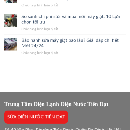
Quận
Nhanh,
Kết
ở
Chức năng bình luận bị tắt
Ba
Bắt
Giá
Sửa
Đình
Đúng
Gốc
Điều
So sánh chi phí sửa và mua mới máy giặt: 10 Lựa
24/7
Bệnh,
Hòa
Thợ
chọn tối ưu
Giá
Quận
Giỏi,
Gốc
ở
Chức năng bình luận bị tắt
Cầu
Báo
So
Giấy
Giá
sánh
Bảo hành sửa máy giặt bao lâu? Giải đáp chi tiết
24/7
Gốc,
chi
Thợ
Mới 24/24
Trị
phí
Giỏi,
Dứt
ở
Chức năng bình luận bị tắt
sửa
Báo
Điểm
Bảo
và
Giá
hành
mua
Gốc,
sửa
mới
Bắt
máy
máy
Chuẩn
giặt
giặt:
Bệnh
bao
10
lâu?
Lựa
Giải
chọn
đáp
tối
chi
Trung Tâm Điện Lạnh Điện Nước Tiến Đạt
ưu
tiết
Mới
SỬA ĐIỆN NƯỚC TIẾN ĐẠT
24/24
Số 42 Yên Phụ, Phường Trúc Bạch, Quận Ba Đình, Hà Nội