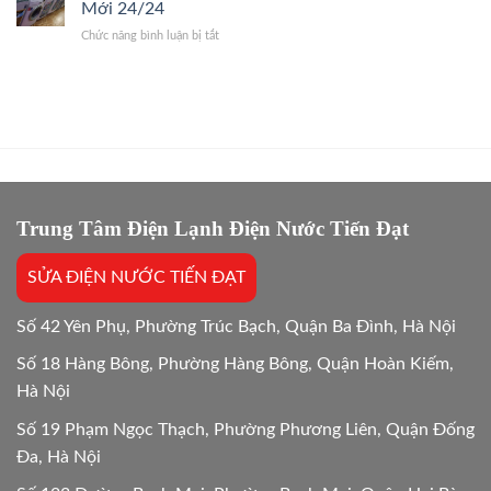
chi
Thợ
Mới 24/24
Trị
phí
Giỏi,
Dứt
ở
Chức năng bình luận bị tắt
sửa
Báo
Điểm
Bảo
và
Giá
hành
mua
Gốc,
sửa
mới
Bắt
máy
máy
Chuẩn
giặt
giặt:
Bệnh
bao
10
lâu?
Lựa
Giải
chọn
đáp
tối
chi
Trung Tâm Điện Lạnh Điện Nước Tiến Đạt
ưu
tiết
Mới
SỬA ĐIỆN NƯỚC TIẾN ĐẠT
24/24
Số 42 Yên Phụ, Phường Trúc Bạch, Quận Ba Đình, Hà Nội
Số 18 Hàng Bông, Phường Hàng Bông, Quận Hoàn Kiếm,
Hà Nội
Số 19 Phạm Ngọc Thạch, Phường Phương Liên, Quận Đống
Đa, Hà Nội