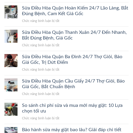
Sửa
Đa
Điều
Sửa Điều Hòa Quận Hoàn Kiếm 24/7 Lão Làng, Bắt
24/7
Hòa
Bắt
Đúng Bệnh, Cam Kết Giá Gốc
Quận
Đúng
ở
Chức năng bình luận bị tắt
Hà
Bệnh,
Sửa
Đông
Trị
Điều
Sửa Điều Hòa Quận Thanh Xuân 24/7 Đến Nhanh,
24/7
Dứt
Hòa
Bắt
Bắt Đúng Bệnh, Giá Gốc
Điểm,
Quận
Đúng
Giá
ở
Chức năng bình luận bị tắt
Hoàn
Bệnh,
Gốc
Sửa
Kiếm
Trị
Điều
Sửa Điều Hòa Quận Ba Đình 24/7 Thợ Giỏi, Báo
24/7
Dứt
Hòa
Lão
Giá Gốc, Trị Dứt Điểm
Điểm,
Quận
Làng,
Giá
ở
Chức năng bình luận bị tắt
Thanh
Bắt
Gốc
Sửa
Xuân
Đúng
Điều
Sửa Điều Hòa Quận Cầu Giấy 24/7 Thợ Giỏi, Báo
24/7
Bệnh,
Hòa
Đến
Giá Gốc, Bắt Chuẩn Bệnh
Cam
Quận
Nhanh,
Kết
ở
Chức năng bình luận bị tắt
Ba
Bắt
Giá
Sửa
Đình
Đúng
Gốc
Điều
So sánh chi phí sửa và mua mới máy giặt: 10 Lựa
24/7
Bệnh,
Hòa
Thợ
chọn tối ưu
Giá
Quận
Giỏi,
Gốc
ở
Chức năng bình luận bị tắt
Cầu
Báo
So
Giấy
Giá
sánh
Bảo hành sửa máy giặt bao lâu? Giải đáp chi tiết
24/7
Gốc,