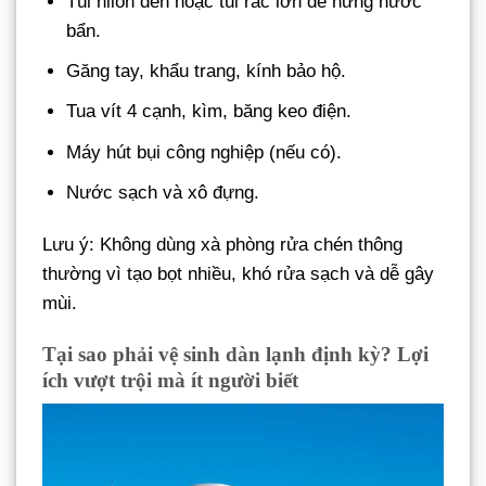
Túi nilon đen hoặc túi rác lớn để hứng nước
bẩn.
Găng tay, khẩu trang, kính bảo hộ.
Tua vít 4 cạnh, kìm, băng keo điện.
Máy hút bụi công nghiệp (nếu có).
Nước sạch và xô đựng.
Lưu ý: Không dùng xà phòng rửa chén thông
thường vì tạo bọt nhiều, khó rửa sạch và dễ gây
mùi.
Tại sao phải vệ sinh dàn lạnh định kỳ? Lợi
ích vượt trội mà ít người biết