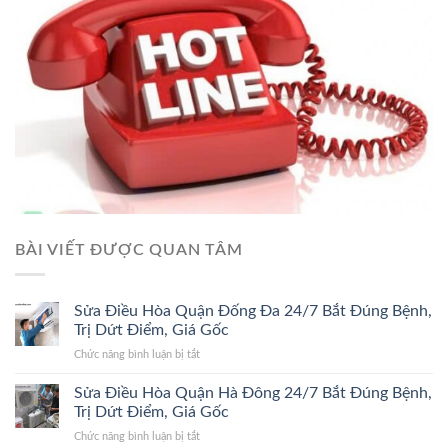
BÀI VIẾT ĐƯỢC QUAN TÂM
Sửa Điều Hòa Quận Đống Đa 24/7 Bắt Đúng Bệnh,
Trị Dứt Điểm, Giá Gốc
ở
Chức năng bình luận bị tắt
Sửa
Điều
Sửa Điều Hòa Quận Hà Đông 24/7 Bắt Đúng Bệnh,
Hòa
Trị Dứt Điểm, Giá Gốc
Quận
ở
Chức năng bình luận bị tắt
Đống