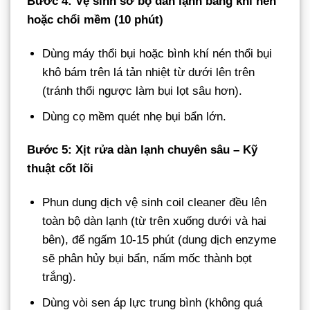
Bước 4: Vệ sinh sơ bộ dàn lạnh bằng khí nén
hoặc chổi mềm (10 phút)
Dùng máy thổi bụi hoặc bình khí nén thổi bụi
khô bám trên lá tản nhiệt từ dưới lên trên
(tránh thổi ngược làm bụi lọt sâu hơn).
Dùng cọ mềm quét nhẹ bụi bẩn lớn.
Bước 5: Xịt rửa dàn lạnh chuyên sâu – Kỹ
thuật cốt lõi
Phun dung dịch vệ sinh coil cleaner đều lên
toàn bộ dàn lạnh (từ trên xuống dưới và hai
bên), để ngấm 10-15 phút (dung dịch enzyme
sẽ phân hủy bụi bẩn, nấm mốc thành bọt
trắng).
Dùng vòi sen áp lực trung bình (không quá