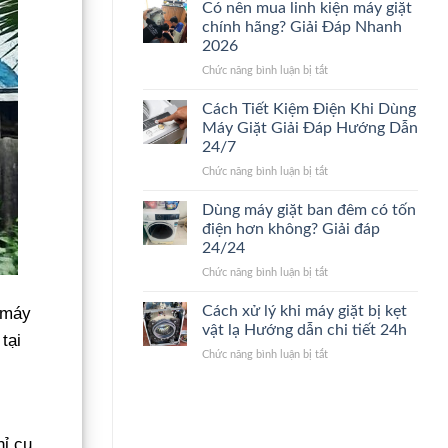
nào
sửa
Có nên mua linh kiện máy giặt
nên
máy
chính hãng? Giải Đáp Nhanh
thay
giặt.
2026
máy
Giải
ở
Chức năng bình luận bị tắt
giặt
Đáp
Có
mới?
24/24
nên
Dấu
Cách Tiết Kiệm Điện Khi Dùng
mua
hiệu
Máy Giặt Giải Đáp Hướng Dẫn
linh
nhận
24/7
kiện
biết
ở
Chức năng bình luận bị tắt
máy
nhanh
Cách
giặt
24/7
Tiết
chính
Dùng máy giặt ban đêm có tốn
Kiệm
hãng?
điện hơn không? Giải đáp
Điện
Giải
24/24
Khi
Đáp
ở
Chức năng bình luận bị tắt
Dùng
Nhanh
Dùng
Máy
2026
máy
Giặt
Cách xử lý khi máy giặt bị kẹt
 máy
giặt
Giải
vật lạ Hướng dẫn chi tiết 24h
tại
ban
Đáp
ở
Chức năng bình luận bị tắt
đêm
Hướng
Cách
có
Dẫn
xử
tốn
24/7
lý
điện
khi
hơn
máy
hỉ cụ
không?