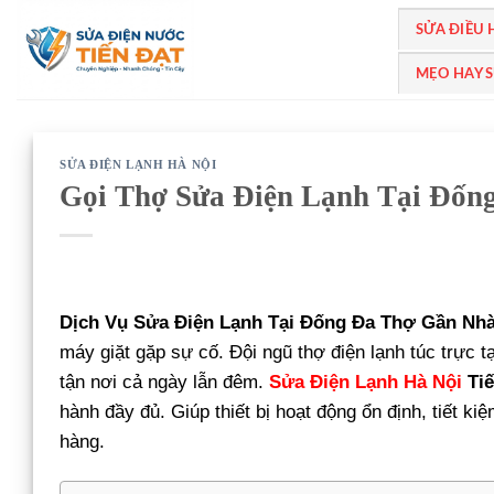
Bỏ
SỬA ĐIỀU
qua
nội
MẸO HAY 
dung
SỬA ĐIỆN LẠNH HÀ NỘI
Gọi Thợ Sửa Điện Lạnh Tại Đống
Dịch Vụ Sửa Điện Lạnh Tại Đống Đa Thợ Gần Nhà
máy giặt gặp sự cố. Đội ngũ thợ điện lạnh túc trực 
tận nơi cả ngày lẫn đêm.
Sửa Điện Lạnh Hà Nội
Tiế
hành đầy đủ. Giúp thiết bị hoạt động ổn định, tiết k
hàng.