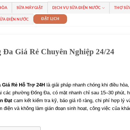
 HÒA
SỬA MÁY GIẶT
DỊCH VỤ SỬA ĐIỆN NƯỚC
THỢ SỬ
ĐẶT LỊCH
SỬA ĐIỆN NƯỚC
 Đa Giá Rẻ Chuyên Nghiệp 24/24
 Giá Rẻ Hỗ Trợ 24H
là giải pháp nhanh chóng khi điều hòa, 
tại các phường Đống Đa, có mặt nhanh chỉ sau 15–30 phút, h
n Đạt
cam kết kiểm tra kỹ, báo giá rõ ràng, chi phí hợp lý v
iệm điện và không làm gián đoạn sinh hoạt, công việc của khá