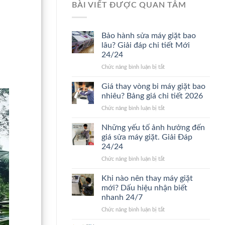
BÀI VIẾT ĐƯỢC QUAN TÂM
Bảo hành sửa máy giặt bao
lâu? Giải đáp chi tiết Mới
24/24
ở
Chức năng bình luận bị tắt
Bảo
hành
Giá thay vòng bi máy giặt bao
sửa
nhiêu? Bảng giá chi tiết 2026
máy
ở
Chức năng bình luận bị tắt
giặt
Giá
bao
thay
Những yếu tố ảnh hưởng đến
lâu?
vòng
Giải
giá sửa máy giặt. Giải Đáp
bi
đáp
24/24
máy
chi
ở
Chức năng bình luận bị tắt
giặt
tiết
Những
bao
Mới
yếu
nhiêu?
Khi nào nên thay máy giặt
24/24
tố
Bảng
mới? Dấu hiệu nhận biết
ảnh
giá
nhanh 24/7
hưởng
chi
ở
Chức năng bình luận bị tắt
đến
tiết
Khi
giá
2026