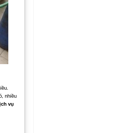
iều.
ó, nhiều
ịch vụ