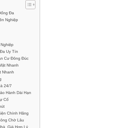
Đống Đa
ên Nghiệp
 Nghiệp
Đa Uy Tín
ân Cư Đông Đúc
Mặt Nhanh
t Nhanh
g
à 24/7
Bảo Hành Dài Hạn
Sự Cố
hút
Kiện Chính Hãng
hông Chờ Lâu
hà, Giá Hợp Lý