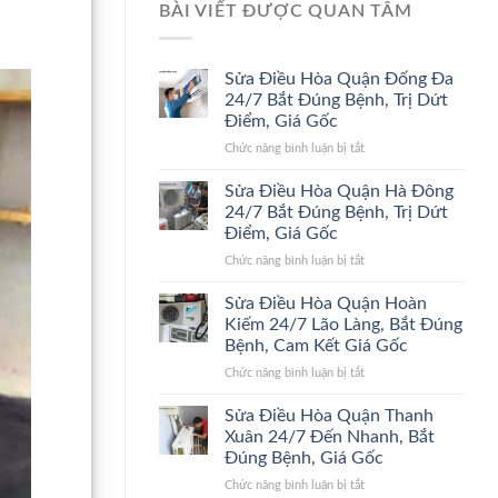
BÀI VIẾT ĐƯỢC QUAN TÂM
Sửa Điều Hòa Quận Đống Đa
24/7 Bắt Đúng Bệnh, Trị Dứt
Điểm, Giá Gốc
ở
Chức năng bình luận bị tắt
Sửa
Điều
Sửa Điều Hòa Quận Hà Đông
Hòa
24/7 Bắt Đúng Bệnh, Trị Dứt
Quận
Điểm, Giá Gốc
Đống
ở
Chức năng bình luận bị tắt
Đa
Sửa
24/7
Điều
Bắt
Sửa Điều Hòa Quận Hoàn
Hòa
Đúng
Kiếm 24/7 Lão Làng, Bắt Đúng
Quận
Bệnh,
Bệnh, Cam Kết Giá Gốc
Hà
Trị
ở
Chức năng bình luận bị tắt
Đông
Dứt
Sửa
24/7
Điểm,
Điều
Bắt
Giá
Sửa Điều Hòa Quận Thanh
Hòa
Đúng
Gốc
Xuân 24/7 Đến Nhanh, Bắt
Quận
Bệnh,
Đúng Bệnh, Giá Gốc
Hoàn
Trị
ở
Chức năng bình luận bị tắt
Kiếm
Dứt