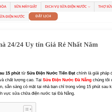
 HÒA
SỬA MÁY GIẶT
DỊCH VỤ SỬA ĐIỆN NƯỚC
THỢ SỬ
ĐẶT LỊCH
SỬA ĐIỆN NƯỚC
hà 24/24 Uy tín Giá Rẻ Nhất Năm
au 15 phút
từ
Sửa Điện Nước Tiến Đạt
chính là giải pháp 
và chất lượng cao. Tại
Sửa Điện Nước Đà Nẵng
chúng tôi
n, sẵn sàng có mặt tại nhà bạn chỉ trong vòng 15 phút sau k
nh vực sửa chữa điện nước tại Đà Nẵng.