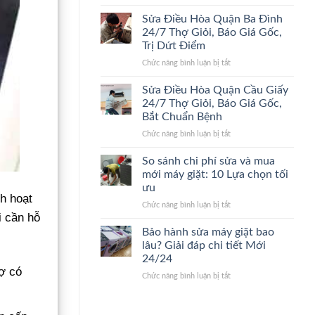
Sửa
24/7
Điểm,
Điều
Lão
Giá
Sửa Điều Hòa Quận Ba Đình
Hòa
Làng,
Gốc
24/7 Thợ Giỏi, Báo Giá Gốc,
Quận
Bắt
Trị Dứt Điểm
Thanh
Đúng
ở
Chức năng bình luận bị tắt
Xuân
Bệnh,
Sửa
24/7
Cam
Điều
Đến
Kết
Sửa Điều Hòa Quận Cầu Giấy
Hòa
Nhanh,
Giá
24/7 Thợ Giỏi, Báo Giá Gốc,
Quận
Bắt
Gốc
Bắt Chuẩn Bệnh
Ba
Đúng
ở
Chức năng bình luận bị tắt
Đình
Bệnh,
Sửa
24/7
Giá
Điều
Thợ
Gốc
So sánh chi phí sửa và mua
Hòa
Giỏi,
mới máy giặt: 10 Lựa chọn tối
Quận
Báo
ưu
Cầu
Giá
nh hoạt
ở
Chức năng bình luận bị tắt
Giấy
Gốc,
i cần hỗ
So
24/7
Trị
sánh
Thợ
Dứt
Bảo hành sửa máy giặt bao
chi
Giỏi,
Điểm
lâu? Giải đáp chi tiết Mới
phí
Báo
24/24
sửa
Giá
ợ có
ở
Chức năng bình luận bị tắt
và
Gốc,
Bảo
mua
Bắt
hành
mới
Chuẩn
sửa
máy
Bệnh