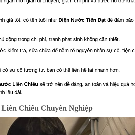
t ngắn thời gian di chuyển, giảm chi phí và được hỗ trợ kh
h giá tốt, có tên tuổi như
Điện Nước Tiến Đạt
để đảm bảo 
ủ động trong chi phí, tránh phát sinh không cần thiết.
c kiểm tra, sửa chữa để nắm rõ nguyên nhân sự cố, tiện c
 có sự cố tương tự, bạn có thể liên hệ lại nhanh hơn.
nước Liên Chiểu
sẽ trở nên dễ dàng, an toàn và hiệu quả 
h lâu dài.
 Liên Chiểu Chuyên Nghiệp