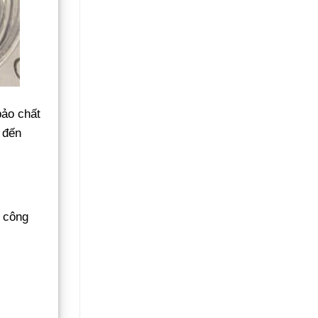
bảo chất
 đến
à công