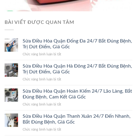
BÀI VIẾT ĐƯỢC QUAN TÂM
Sửa Điều Hòa Quận Đống Đa 24/7 Bắt Đúng Bệnh,
Trị Dứt Điểm, Giá Gốc
ở
Chức năng bình luận bị tắt
Sửa
Điều
Sửa Điều Hòa Quận Hà Đông 24/7 Bắt Đúng Bệnh,
Hòa
Trị Dứt Điểm, Giá Gốc
Quận
ở
Chức năng bình luận bị tắt
Đống
Sửa
Đa
Điều
Sửa Điều Hòa Quận Hoàn Kiếm 24/7 Lão Làng, Bắt
24/7
Hòa
Bắt
Đúng Bệnh, Cam Kết Giá Gốc
Quận
Đúng
ở
Chức năng bình luận bị tắt
Hà
Bệnh,
Sửa
Đông
Trị
Điều
Sửa Điều Hòa Quận Thanh Xuân 24/7 Đến Nhanh,
24/7
Dứt
Hòa
Bắt
Bắt Đúng Bệnh, Giá Gốc
Điểm,
Quận
Đúng
Giá
ở
Chức năng bình luận bị tắt
Hoàn
Bệnh,
Gốc
Sửa
Kiếm
Trị