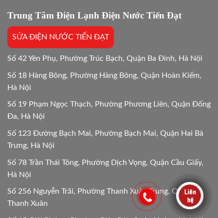
đáp
tối
chi
Trung Tâm Điện Lạnh Điện Nước Tiến Đạt
ưu
tiết
Mới
SỬA ĐIỆN NƯỚC TIẾN ĐẠT
24/24
Số 42 Yên Phụ, Phường Trúc Bạch, Quận Ba Đình, Hà Nội
Số 18 Hàng Bông, Phường Hàng Bông, Quận Hoàn Kiếm,
Hà Nội
Số 19 Phạm Ngọc Thạch, Phường Phương Liên, Quận Đống
Đa, Hà Nội
Số 123 Đường Bạch Mai, Phường Bạch Mai, Quận Hai Bà
Trưng, Hà Nội
Số 78 Trần Thái Tông, Phường Dịch Vọng, Quận Cầu Giấy,
Hà Nội
Số 256 Nguyễn Trãi, Phường Thanh Xuân Trung, Quận
Thanh Xuân