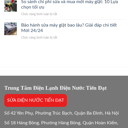
Điều
So sánh chi phí sửa và mua mới máy giặt: 10 Lựa
24/7
Bệnh,
Hòa
Thợ
chọn tối ưu
Giá
Quận
Giỏi,
Gốc
ở
Chức năng bình luận bị tắt
Cầu
Báo
So
Giấy
Giá
sánh
Bảo hành sửa máy giặt bao lâu? Giải đáp chi tiết
24/7
Gốc,
chi
Thợ
Mới 24/24
Trị
phí
Giỏi,
Dứt
ở
Chức năng bình luận bị tắt
sửa
Báo
Điểm
Bảo
và
Giá
hành
mua
Gốc,
sửa
mới
Bắt
máy
máy
Chuẩn
giặt
giặt:
Bệnh
bao
10
lâu?
Lựa
Giải
chọn
đáp
tối
chi
Trung Tâm Điện Lạnh Điện Nước Tiến Đạt
ưu
tiết
Mới
SỬA ĐIỆN NƯỚC TIẾN ĐẠT
24/24
Số 42 Yên Phụ, Phường Trúc Bạch, Quận Ba Đình, Hà Nội
Số 18 Hàng Bông, Phường Hàng Bông, Quận Hoàn Kiếm,