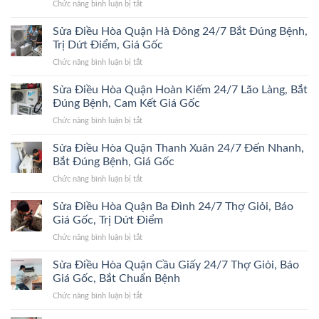
ở
Chức năng bình luận bị tắt
Sửa
Điều
Sửa Điều Hòa Quận Hà Đông 24/7 Bắt Đúng Bệnh,
Hòa
Trị Dứt Điểm, Giá Gốc
Quận
ở
Chức năng bình luận bị tắt
Đống
Sửa
Đa
Điều
Sửa Điều Hòa Quận Hoàn Kiếm 24/7 Lão Làng, Bắt
24/7
Hòa
Bắt
Đúng Bệnh, Cam Kết Giá Gốc
Quận
Đúng
ở
Chức năng bình luận bị tắt
Hà
Bệnh,
Sửa
Đông
Trị
Điều
Sửa Điều Hòa Quận Thanh Xuân 24/7 Đến Nhanh,
24/7
Dứt
Hòa
Bắt
Bắt Đúng Bệnh, Giá Gốc
Điểm,
Quận
Đúng
Giá
ở
Chức năng bình luận bị tắt
Hoàn
Bệnh,
Gốc
Sửa
Kiếm
Trị
Điều
Sửa Điều Hòa Quận Ba Đình 24/7 Thợ Giỏi, Báo
24/7
Dứt
Hòa
Lão
Giá Gốc, Trị Dứt Điểm
Điểm,
Quận
Làng,
Giá
ở
Chức năng bình luận bị tắt
Thanh
Bắt
Gốc
Sửa
Xuân
Đúng
Điều
Sửa Điều Hòa Quận Cầu Giấy 24/7 Thợ Giỏi, Báo
24/7
Bệnh,
Hòa
Đến
Giá Gốc, Bắt Chuẩn Bệnh
Cam
Quận
Nhanh,
Kết
ở
Chức năng bình luận bị tắt
Ba
Bắt
Giá
Sửa
Đình
Đúng
Gốc