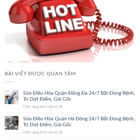
BÀI VIẾT ĐƯỢC QUAN TÂM
Sửa Điều Hòa Quận Đống Đa 24/7 Bắt Đúng Bệnh,
Trị Dứt Điểm, Giá Gốc
ở
Chức năng bình luận bị tắt
Sửa
Điều
Sửa Điều Hòa Quận Hà Đông 24/7 Bắt Đúng Bệnh,
Hòa
Trị Dứt Điểm, Giá Gốc
Quận
ở
Chức năng bình luận bị tắt
Đống
Sửa
Đa