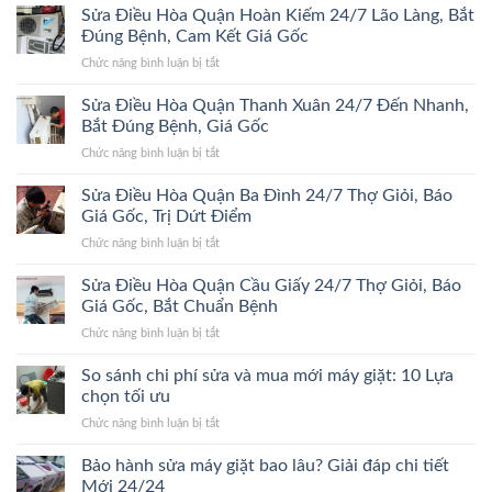
Điều
Sửa Điều Hòa Quận Hoàn Kiếm 24/7 Lão Làng, Bắt
24/7
Hòa
Bắt
Đúng Bệnh, Cam Kết Giá Gốc
Quận
Đúng
ở
Chức năng bình luận bị tắt
Hà
Bệnh,
Sửa
Đông
Trị
Điều
Sửa Điều Hòa Quận Thanh Xuân 24/7 Đến Nhanh,
24/7
Dứt
Hòa
Bắt
Bắt Đúng Bệnh, Giá Gốc
Điểm,
Quận
Đúng
Giá
ở
Chức năng bình luận bị tắt
Hoàn
Bệnh,
Gốc
Sửa
Kiếm
Trị
Điều
Sửa Điều Hòa Quận Ba Đình 24/7 Thợ Giỏi, Báo
24/7
Dứt
Hòa
Lão
Giá Gốc, Trị Dứt Điểm
Điểm,
Quận
Làng,
Giá
ở
Chức năng bình luận bị tắt
Thanh
Bắt
Gốc
Sửa
Xuân
Đúng
Điều
Sửa Điều Hòa Quận Cầu Giấy 24/7 Thợ Giỏi, Báo
24/7
Bệnh,
Hòa
Đến
Giá Gốc, Bắt Chuẩn Bệnh
Cam
Quận
Nhanh,
Kết
ở
Chức năng bình luận bị tắt
Ba
Bắt
Giá
Sửa
Đình
Đúng
Gốc
Điều
So sánh chi phí sửa và mua mới máy giặt: 10 Lựa
24/7
Bệnh,
Hòa
Thợ
chọn tối ưu
Giá
Quận
Giỏi,
Gốc
ở
Chức năng bình luận bị tắt
Cầu
Báo
So
Giấy
Giá
sánh
Bảo hành sửa máy giặt bao lâu? Giải đáp chi tiết
24/7
Gốc,
chi
Thợ
Mới 24/24
Trị