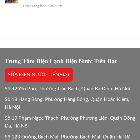
phí
Giỏi,
Dứt
ở
Chức năng bình luận bị tắt
sửa
Báo
Điểm
Bảo
và
Giá
hành
mua
Gốc,
sửa
mới
Bắt
máy
máy
Chuẩn
giặt
giặt:
Bệnh
bao
10
lâu?
Lựa
Giải
chọn
đáp
tối
chi
Trung Tâm Điện Lạnh Điện Nước Tiến Đạt
ưu
tiết
Mới
SỬA ĐIỆN NƯỚC TIẾN ĐẠT
24/24
Số 42 Yên Phụ, Phường Trúc Bạch, Quận Ba Đình, Hà Nội
Số 18 Hàng Bông, Phường Hàng Bông, Quận Hoàn Kiếm,
Hà Nội
Số 19 Phạm Ngọc Thạch, Phường Phương Liên, Quận Đống
Đa, Hà Nội
Số 123 Đường Bạch Mai, Phường Bạch Mai, Quận Hai Bà