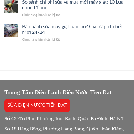
Điều
So sánh chi phí sửa và mua mới máy giặt: 10 Lựa
24/7
Bệnh,
Hòa
Thợ
chọn tối ưu
Giá
Quận
Giỏi,
Gốc
ở
Chức năng bình luận bị tắt
Cầu
Báo
So
Giấy
Giá
sánh
Bảo hành sửa máy giặt bao lâu? Giải đáp chi tiết
24/7
Gốc,
chi
Thợ
Mới 24/24
Trị
phí
Giỏi,
Dứt
ở
Chức năng bình luận bị tắt
sửa
Báo
Điểm
Bảo
và
Giá
hành
mua
Gốc,
sửa
mới
Bắt
máy
máy
Chuẩn
giặt
giặt:
Bệnh
bao
10
lâu?
Lựa
Giải
chọn
đáp
tối
chi
Trung Tâm Điện Lạnh Điện Nước Tiến Đạt
ưu
tiết
Mới
SỬA ĐIỆN NƯỚC TIẾN ĐẠT
24/24
Số 42 Yên Phụ, Phường Trúc Bạch, Quận Ba Đình, Hà Nội
Số 18 Hàng Bông, Phường Hàng Bông, Quận Hoàn Kiếm,