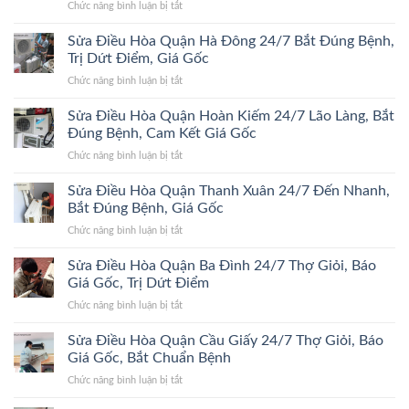
ở
Chức năng bình luận bị tắt
Sửa
Điều
Sửa Điều Hòa Quận Hà Đông 24/7 Bắt Đúng Bệnh,
Hòa
Trị Dứt Điểm, Giá Gốc
Quận
ở
Chức năng bình luận bị tắt
Đống
Sửa
Đa
Điều
Sửa Điều Hòa Quận Hoàn Kiếm 24/7 Lão Làng, Bắt
24/7
Hòa
Bắt
Đúng Bệnh, Cam Kết Giá Gốc
Quận
Đúng
ở
Chức năng bình luận bị tắt
Hà
Bệnh,
Sửa
Đông
Trị
Điều
Sửa Điều Hòa Quận Thanh Xuân 24/7 Đến Nhanh,
24/7
Dứt
Hòa
Bắt
Bắt Đúng Bệnh, Giá Gốc
Điểm,
Quận
Đúng
Giá
ở
Chức năng bình luận bị tắt
Hoàn
Bệnh,
Gốc
Sửa
Kiếm
Trị
Điều
Sửa Điều Hòa Quận Ba Đình 24/7 Thợ Giỏi, Báo
24/7
Dứt
Hòa
Lão
Giá Gốc, Trị Dứt Điểm
Điểm,
Quận
Làng,
Giá
ở
Chức năng bình luận bị tắt
Thanh
Bắt
Gốc
Sửa
Xuân
Đúng
Điều
Sửa Điều Hòa Quận Cầu Giấy 24/7 Thợ Giỏi, Báo
24/7
Bệnh,
Hòa
Đến
Giá Gốc, Bắt Chuẩn Bệnh
Cam
Quận
Nhanh,
Kết
ở
Chức năng bình luận bị tắt
Ba
Bắt
Giá
Sửa
Đình
Đúng
Gốc