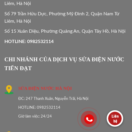
Liêm, Hà Nội
Số 79 Trần Hữu Dực, Phường Mỹ Đình 2, Quận Nam Từ
Liêm, Hà Nội
Số 15 Xuân Diệu, Phường Quảng An, Quận Tây Hồ, Hà Nội
HOTLINE: 0982532114
CHI NHÁNH CỦA DỊCH VỤ SỬA ĐIỆN NƯỚC
TIẾN ĐẠT
SỬA ĐIỆN NƯỚC HÀ NỘI
ĐC: 247 Thanh Xuân, Nguyễn Trãi, Hà Nội
HOTLINE: 0982532114
Giờ làm việc: 24/24