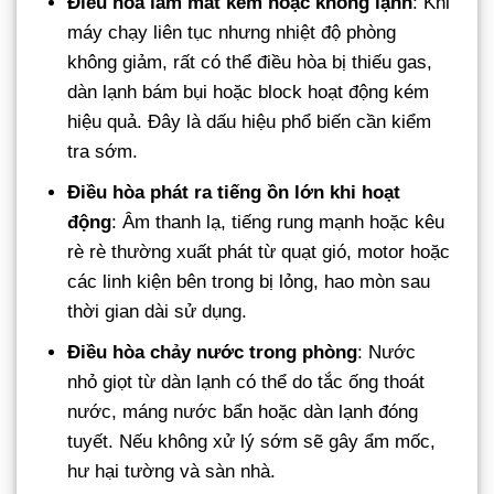
Điều hòa làm mát kém hoặc không lạnh
: Khi
máy chạy liên tục nhưng nhiệt độ phòng
không giảm, rất có thể điều hòa bị thiếu gas,
dàn lạnh bám bụi hoặc block hoạt động kém
hiệu quả. Đây là dấu hiệu phổ biến cần kiểm
tra sớm.
Điều hòa phát ra tiếng ồn lớn khi hoạt
động
: Âm thanh lạ, tiếng rung mạnh hoặc kêu
rè rè thường xuất phát từ quạt gió, motor hoặc
các linh kiện bên trong bị lỏng, hao mòn sau
thời gian dài sử dụng.
Điều hòa chảy nước trong phòng
: Nước
nhỏ giọt từ dàn lạnh có thể do tắc ống thoát
nước, máng nước bẩn hoặc dàn lạnh đóng
tuyết. Nếu không xử lý sớm sẽ gây ẩm mốc,
hư hại tường và sàn nhà.