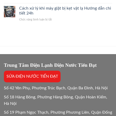
Dùng
Dùng
Đáp
máy
Cách xử lý khi máy giặt bị kẹt vật lạ Hướng dẫn chi
Máy
Nhanh
giặt
Giặt
tiết 24h
2026
ban
Giải
ở
Chức năng bình luận bị tắt
đêm
Đáp
Cách
có
Hướng
xử
tốn
Dẫn
lý
điện
24/7
khi
hơn
máy
không?
giặt
Giải
bị
đáp
kẹt
24/24
vật
lạ
Trung Tâm Điện Lạnh Điện Nước Tiến Đạt
Hướng
dẫn
SỬA ĐIỆN NƯỚC TIẾN ĐẠT
chi
tiết
24h
Số 42 Yên Phụ, Phường Trúc Bạch, Quận Ba Đình, Hà Nội
Số 18 Hàng Bông, Phường Hàng Bông, Quận Hoàn Kiếm,
Hà Nội
Số 19 Phạm Ngọc Thạch, Phường Phương Liên, Quận Đống