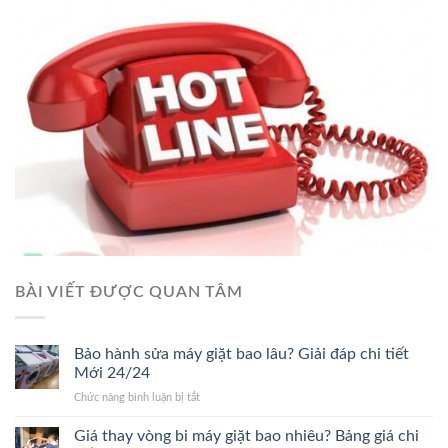
BÀI VIẾT ĐƯỢC QUAN TÂM
Bảo hành sửa máy giặt bao lâu? Giải đáp chi tiết
Mới 24/24
ở
Chức năng bình luận bị tắt
Bảo
hành
Giá thay vòng bi máy giặt bao nhiêu? Bảng giá chi
sửa