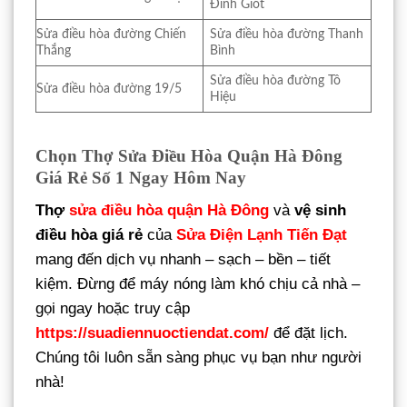
Đình Giót
Sửa điều hòa đường Chiến
Sửa điều hòa đường Thanh
Thắng
Bình
Sửa điều hòa đường Tô
Sửa điều hòa đường 19/5
Hiệu
Chọn Thợ Sửa Điều Hòa Quận Hà Đông
Giá Rẻ Số 1 Ngay Hôm Nay
Thợ
sửa điều hòa quận Hà Đông
và
vệ sinh
điều hòa giá rẻ
của
Sửa Điện Lạnh Tiến Đạt
mang đến dịch vụ nhanh – sạch – bền – tiết
kiệm. Đừng để máy nóng làm khó chịu cả nhà –
gọi ngay hoặc truy cập
https://suadiennuoctiendat.com/
để đặt lịch.
Chúng tôi luôn sẵn sàng phục vụ bạn như người
nhà!