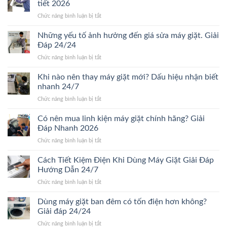
tiết 2026
máy
ở
Chức năng bình luận bị tắt
giặt
Giá
bao
thay
Những yếu tố ảnh hưởng đến giá sửa máy giặt. Giải
lâu?
vòng
Giải
Đáp 24/24
bi
đáp
ở
Chức năng bình luận bị tắt
máy
chi
Những
giặt
tiết
yếu
Khi nào nên thay máy giặt mới? Dấu hiệu nhận biết
bao
Mới
tố
nhiêu?
nhanh 24/7
24/24
ảnh
Bảng
ở
Chức năng bình luận bị tắt
hưởng
giá
Khi
đến
chi
nào
Có nên mua linh kiện máy giặt chính hãng? Giải
giá
tiết
nên
sửa
Đáp Nhanh 2026
2026
thay
máy
ở
Chức năng bình luận bị tắt
máy
giặt.
Có
giặt
Giải
nên
Cách Tiết Kiệm Điện Khi Dùng Máy Giặt Giải Đáp
mới?
Đáp
mua
Dấu
Hướng Dẫn 24/7
24/24
linh
hiệu
ở
Chức năng bình luận bị tắt
kiện
nhận
Cách
máy
biết
Tiết
Dùng máy giặt ban đêm có tốn điện hơn không?
giặt
nhanh
Kiệm
chính
Giải đáp 24/24
24/7
Điện
hãng?
ở
Chức năng bình luận bị tắt
Khi
Giải