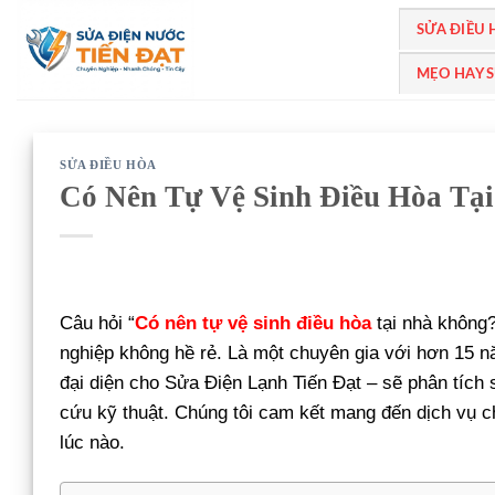
Bỏ
SỬA ĐIỀU
qua
nội
MẸO HAY 
dung
SỬA ĐIỀU HÒA
Có Nên Tự Vệ Sinh Điều Hòa Tạ
Câu hỏi “
Có nên tự vệ sinh điều hòa
tại nhà không?
nghiệp không hề rẻ. Là một chuyên gia với hơn 15 nă
đại diện cho Sửa Điện Lạnh Tiến Đạt – sẽ phân tích 
cứu kỹ thuật. Chúng tôi cam kết mang đến dịch vụ ch
lúc nào.