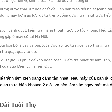
 Lưới lọc nên vệ sinh 2 tuần/lần để duy trì luồng khí.
hứng nước thải. Xịt hóa chất đều lên dàn trao đổi nhiệt (cánh tản
dùng máy bơm áp lực xịt từ trên xuống dưới, tránh xịt trực tiếp
sạch cánh quạt, kiểm tra máng thoát nước có tắc không. Nếu tắ
ờng gặp ở máy cũ tại Hà Nội.
ụi loại bỏ lá cây và bụi. Xịt nước áp lực từ ngoài vào trong, trán
 tra quạt quay tự do.
độ quạt gió 30 phút để khô hoàn toàn. Kiểm tra nhiệt độ làm lạnh,
14 của Sửa Điện Lạnh Tiến Đạt.
tránh làm biến dạng cánh tản nhiệt. Nếu máy của bạn là l
i gian thực hiện khoảng 2 giờ, và nên làm vào ngày mát mẻ đ
Dài Tuổi Thọ