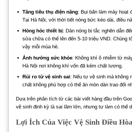
Tăng tiêu thụ điện năng
: Bụi bẩn làm máy hoạt 
Tại Hà Nội, với thời tiết nóng bức kéo dài, điều 
Hỏng hóc thiết bị
: Dàn nóng bị tắc nghẽn dẫn đế
sửa chữa có thể lên đến 5-10 triệu VND. Chúng t
vậy mỗi mùa hè.
Ảnh hưởng sức khỏe
: Không khí ô nhiễm từ má
Hà Nội nơi không khí vốn đã kém chất lượng.
Rủi ro từ vệ sinh sai
: Nếu tự vệ sinh mà không n
chất không phù hợp có thể ăn mòn dàn trao đổi nh
Dựa trên phân tích từ các bài viết hàng đầu trên Go
vệ sinh định kỳ là sai lầm lớn, nhưng tự làm có thể 
Lợi Ích Của Việc Vệ Sinh Điều Hò