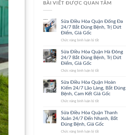
BÀI VIẾT ĐƯỢC QUAN TÂM
Sửa Điều Hòa Quận Đống Đa
24/7 Bắt Đúng Bệnh, Trị Dứt
Điểm, Giá Gốc
ở
Chức năng bình luận bị tắt
Sửa
Điều
Sửa Điều Hòa Quận Hà Đông
Hòa
24/7 Bắt Đúng Bệnh, Trị Dứt
Quận
Điểm, Giá Gốc
Đống
ở
Chức năng bình luận bị tắt
Đa
Sửa
24/7
Điều
Bắt
Sửa Điều Hòa Quận Hoàn
Hòa
Đúng
Kiếm 24/7 Lão Làng, Bắt Đúng
Quận
Bệnh,
Bệnh, Cam Kết Giá Gốc
Hà
Trị
ở
Chức năng bình luận bị tắt
Đông
Dứt
Sửa
24/7
Điểm,
Điều
Bắt
Giá
Sửa Điều Hòa Quận Thanh
Hòa
Đúng
Gốc
Xuân 24/7 Đến Nhanh, Bắt
Quận
Bệnh,
Đúng Bệnh, Giá Gốc
Hoàn
Trị
ở
Chức năng bình luận bị tắt
Kiếm
Dứt