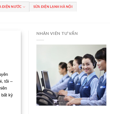
A ĐIỆN NƯỚC
SỬA ĐIỆN LẠNH HÀ NỘI
NHÂN VIÊN TƯ VẤN
huyên
, tôi –
hiên
 bất kỳ