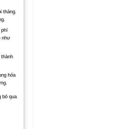
i tháng.
ng.
 phí
p như
 thành
ụng hóa
ờng.
g bỏ qua