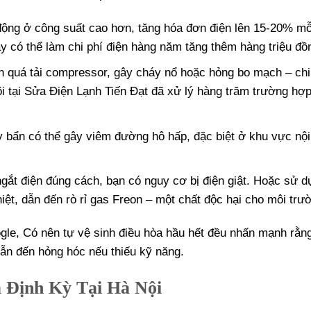
động ở công suất cao hơn, tăng hóa đơn điện lên 15-20% mỗ
này có thể làm chi phí điện hàng năm tăng thêm hàng triệu đồ
n quá tải compressor, gây cháy nổ hoặc hỏng bo mạch – chi
ôi tại Sửa Điện Lạnh Tiến Đạt đã xử lý hàng trăm trường hợ
y bẩn có thể gây viêm đường hô hấp, đặc biệt ở khu vực nội
gắt điện đúng cách, bạn có nguy cơ bị điện giật. Hoặc sử d
iệt, dẫn đến rò rỉ gas Freon – một chất độc hại cho môi trư
ogle, Có nên tự vệ sinh điều hòa hầu hết đều nhấn mạnh rằn
dẫn đến hỏng hóc nếu thiếu kỹ năng.
a Định Kỳ Tại Hà Nội