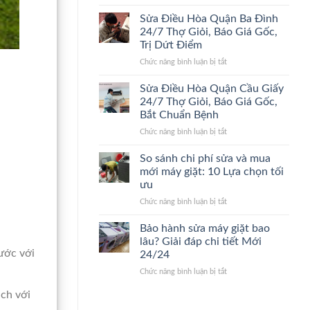
Sửa
24/7
Điểm,
Điều
Lão
Giá
Sửa Điều Hòa Quận Ba Đình
Hòa
Làng,
Gốc
24/7 Thợ Giỏi, Báo Giá Gốc,
Quận
Bắt
Trị Dứt Điểm
Thanh
Đúng
ở
Chức năng bình luận bị tắt
Xuân
Bệnh,
Sửa
24/7
Cam
Điều
Đến
Kết
Sửa Điều Hòa Quận Cầu Giấy
Hòa
Nhanh,
Giá
24/7 Thợ Giỏi, Báo Giá Gốc,
Quận
Bắt
Gốc
Bắt Chuẩn Bệnh
Ba
Đúng
ở
Chức năng bình luận bị tắt
Đình
Bệnh,
Sửa
24/7
Giá
Điều
Thợ
Gốc
So sánh chi phí sửa và mua
Hòa
Giỏi,
mới máy giặt: 10 Lựa chọn tối
Quận
Báo
ưu
Cầu
Giá
ở
Chức năng bình luận bị tắt
Giấy
Gốc,
So
24/7
Trị
sánh
Thợ
Dứt
Bảo hành sửa máy giặt bao
chi
Giỏi,
Điểm
lâu? Giải đáp chi tiết Mới
phí
Báo
nước với
24/24
sửa
Giá
ở
Chức năng bình luận bị tắt
và
Gốc,
Bảo
mua
Bắt
ạch với
hành
mới
Chuẩn
sửa
máy
Bệnh