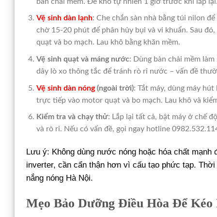
bàn chải mềm. Để khô tự nhiên 1 giờ trước khi lắp lại.
Vệ sinh dàn lạnh
: Che chắn sàn nhà bằng túi nilon để 
chờ 15-20 phút để phân hủy bụi và vi khuẩn. Sau đó, 
quạt và bo mạch. Lau khô bằng khăn mềm.
Vệ sinh quạt và máng nước
: Dùng bàn chải mềm làm 
dây lò xo thông tắc để tránh rò rỉ nước – vấn đề thư
Vệ sinh dàn nóng
(ngoài trời)
: Tắt máy, dùng máy hút b
trực tiếp vào motor quạt và bo mạch. Lau khô và kiểm
Kiểm tra và chạy thử
: Lắp lại tất cả, bật máy ở chế 
và rò rỉ. Nếu có vấn đề, gọi ngay hotline 0982.532.1
Lưu ý: Không dùng nước nóng hoặc hóa chất mạnh để 
inverter, cần cẩn thận hơn vì cấu tạo phức tạp. Thờ
nắng nóng Hà Nội.
Mẹo Bảo Dưỡng Điều Hòa Để Kéo 