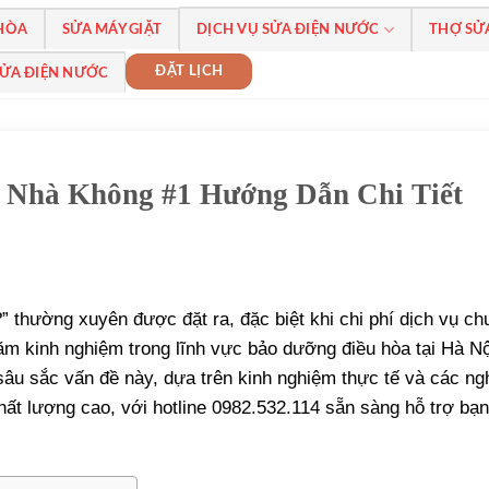
 HÒA
SỬA MÁY GIẶT
DỊCH VỤ SỬA ĐIỆN NƯỚC
THỢ SỬ
ĐẶT LỊCH
SỬA ĐIỆN NƯỚC
i Nhà Không #1 Hướng Dẫn Chi Tiết
” thường xuyên được đặt ra, đặc biệt khi chi phí dịch vụ c
m kinh nghiệm trong lĩnh vực bảo dưỡng điều hòa tại Hà Nội
sâu sắc vấn đề này, dựa trên kinh nghiệm thực tế và các ng
ất lượng cao, với hotline 0982.532.114 sẵn sàng hỗ trợ bạn