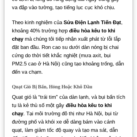
va đập vào tường, tạo tiếng lục cục khó chịu.
Theo kinh nghiệm của
Sửa Điện Lạnh Tiến Đạt
,
khoảng 40% trường hợp
điều hòa kêu to khi
chạy
mà chúng tôi tiếp nhận xuất phát từ lỗi lắp
đặt ban đầu. Ron cao su dưới dàn nóng bị chai
cứng do thời tiết khắc nghiệt (mưa axit, bụi
PM2.5 cao ở Hà Nội) cũng tạo khoảng trống, dẫn
đến va chạm.
Quạt Gió Bị Bẩn, Hỏng Hoặc Khô Dầu
Quạt gió là “trái tim” của dàn lạnh, và bụi bẩn tích
tụ là kẻ thù số một gây
điều hòa kêu to khi
chạy
. Tại môi trường đô thị như Hà Nội, bụi từ
đường phố và khói xe dễ dàng bám vào cánh
quạt, làm giảm tốc độ quay và tạo ma sát, dẫn