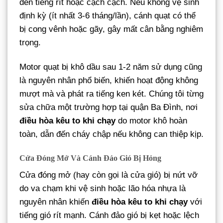
đến tiếng rít hoặc cạch cạch. Nếu không vệ sinh
định kỳ (ít nhất 3-6 tháng/lần), cánh quạt có thể
bị cong vênh hoặc gãy, gây mất cân bằng nghiêm
trọng.
Motor quạt bị khô dầu sau 1-2 năm sử dụng cũng
là nguyên nhân phổ biến, khiến hoạt động không
mượt mà và phát ra tiếng ken két. Chúng tôi từng
sửa chữa một trường hợp tại quận Ba Đình, nơi
điều hòa kêu to khi chạy
do motor khô hoàn
toàn, dẫn đến cháy chập nếu không can thiệp kịp.
Cửa Đóng Mở Và Cánh Đảo Gió Bị Hỏng
Cửa đóng mở (hay còn gọi là cửa gió) bị nứt vỡ
do va chạm khi vệ sinh hoặc lão hóa nhựa là
nguyên nhân khiến
điều hòa kêu to khi chạy
với
tiếng gió rít mạnh. Cánh đảo gió bị kẹt hoặc lệch