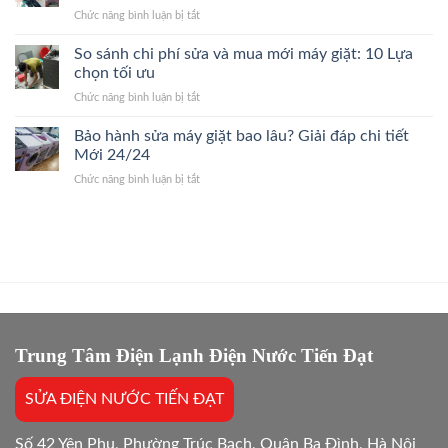
Quận
Nhanh,
Kết
ở
Chức năng bình luận bị tắt
Ba
Bắt
Giá
Sửa
Đình
Đúng
Gốc
Điều
So sánh chi phí sửa và mua mới máy giặt: 10 Lựa
24/7
Bệnh,
Hòa
Thợ
chọn tối ưu
Giá
Quận
Giỏi,
Gốc
ở
Chức năng bình luận bị tắt
Cầu
Báo
So
Giấy
Giá
sánh
Bảo hành sửa máy giặt bao lâu? Giải đáp chi tiết
24/7
Gốc,
chi
Thợ
Mới 24/24
Trị
phí
Giỏi,
Dứt
ở
Chức năng bình luận bị tắt
sửa
Báo
Điểm
Bảo
và
Giá
hành
mua
Gốc,
sửa
mới
Bắt
máy
máy
Chuẩn
giặt
giặt:
Bệnh
bao
10
lâu?
Lựa
Giải
chọn
đáp
tối
chi
Trung Tâm Điện Lạnh Điện Nước Tiến Đạt
ưu
tiết
Mới
SỬA ĐIỆN NƯỚC TIẾN ĐẠT
24/24
Số 42 Yên Phụ, Phường Trúc Bạch, Quận Ba Đình, Hà Nội