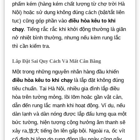
phẩm kém (hàng kém chất lượng từ chợ trời Hà
Nội) hoặc sử dụng không đúng cách (bật/tắt liên
tục) cũng góp phần vào
điều hòa kêu to khi
chạy
. Tiếng rắc rắc khi khởi động thường là giãn
nở nhiệt bình thường, nhưng nếu kèm rung lắc
thì cần kiểm tra.
Lắp Đặt Sai Quy Cách Và Mất Cân Bằng
Một trong những nguyên nhân hàng đầu khiến
điều hòa kêu to khi chạy
là lắp đặt không đúng
tiêu chuẩn. Tại Hà Nội, nhiều gia đình lắp điều
hòa trên tường mỏng, lồi lõm hoặc gần vật cản,
dẫn đến rung lắc mạnh khi hoạt động. Ví dụ, nếu
dàn lạnh và dàn nóng được lắp đấu lưng qua một
bức tường, hiện tượng cộng hưởng âm thanh sẽ
xảy ra,放大 tiếng ồn lên gấp bội. Ngoài ra, ốc vít
cố định bị lỏng do rung động lâu ngày cũng gây