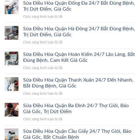
Sửa Điều Hòa Quận Đống Đa 24/7 Bắt Đúng Bệnh,
Trị Dứt Điểm, Giá Gốc
ở
Chức năng bình luận bị tắt
Sửa
Điều
Sửa Điều Hòa Quận Hà Đông 24/7 Bắt Đúng Bệnh,
Hòa
Trị Dứt Điểm, Giá Gốc
Quận
ở
Chức năng bình luận bị tắt
Đống
Sửa
Đa
Điều
Sửa Điều Hòa Quận Hoàn Kiếm 24/7 Lão Làng, Bắt
24/7
Hòa
Bắt
Đúng Bệnh, Cam Kết Giá Gốc
Quận
Đúng
ở
Chức năng bình luận bị tắt
Hà
Bệnh,
Sửa
Đông
Trị
Điều
Sửa Điều Hòa Quận Thanh Xuân 24/7 Đến Nhanh,
24/7
Dứt
Hòa
Bắt
Bắt Đúng Bệnh, Giá Gốc
Điểm,
Quận
Đúng
Giá
ở
Chức năng bình luận bị tắt
Hoàn
Bệnh,
Gốc
Sửa
Kiếm
Trị
Điều
Sửa Điều Hòa Quận Ba Đình 24/7 Thợ Giỏi, Báo
24/7
Dứt
Hòa
Lão
Giá Gốc, Trị Dứt Điểm
Điểm,
Quận
Làng,
Giá
ở
Chức năng bình luận bị tắt
Thanh
Bắt
Gốc
Sửa
Xuân
Đúng
Điều
Sửa Điều Hòa Quận Cầu Giấy 24/7 Thợ Giỏi, Báo
24/7
Bệnh,
Hòa
Đến
Giá Gốc, Bắt Chuẩn Bệnh
Cam