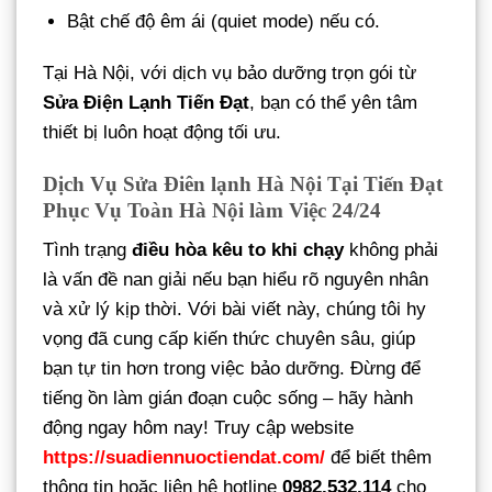
Bật chế độ êm ái (quiet mode) nếu có.
Tại Hà Nội, với dịch vụ bảo dưỡng trọn gói từ
Sửa Điện Lạnh Tiến Đạt
, bạn có thể yên tâm
thiết bị luôn hoạt động tối ưu.
Dịch Vụ Sửa Điên lạnh Hà Nội Tại Tiến Đạt
Phục Vụ Toàn Hà Nội làm Việc 24/24
Tình trạng
điều hòa kêu to khi chạy
không phải
là vấn đề nan giải nếu bạn hiểu rõ nguyên nhân
và xử lý kịp thời. Với bài viết này, chúng tôi hy
vọng đã cung cấp kiến thức chuyên sâu, giúp
bạn tự tin hơn trong việc bảo dưỡng. Đừng để
tiếng ồn làm gián đoạn cuộc sống – hãy hành
động ngay hôm nay! Truy cập website
https://suadiennuoctiendat.com/
để biết thêm
thông tin hoặc liên hệ hotline
0982.532.114
cho