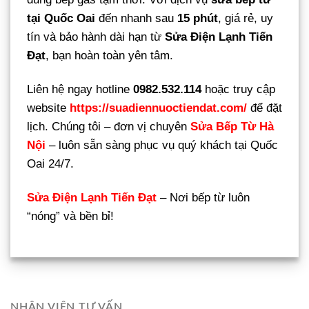
tại Quốc Oai
đến nhanh sau
15 phút
, giá rẻ, uy
tín và bảo hành dài hạn từ
Sửa Điện Lạnh Tiến
Đạt
, bạn hoàn toàn yên tâm.
Liên hệ ngay hotline
0982.532.114
hoặc truy cập
website
https://suadiennuoctiendat.com/
để đặt
lịch. Chúng tôi – đơn vị chuyên
Sửa Bếp Từ Hà
Nội
– luôn sẵn sàng phục vụ quý khách tại Quốc
Oai 24/7.
Sửa Điện Lạnh Tiến Đạt
– Nơi bếp từ luôn
“nóng” và bền bỉ!
NHÂN VIÊN TƯ VẤN