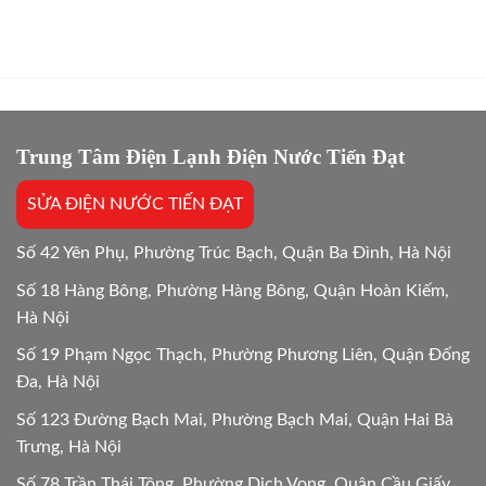
sánh
24/7
Gốc,
chi
Thợ
Trị
phí
Giỏi,
Dứt
sửa
Báo
Điểm
và
Giá
mua
Gốc,
mới
Bắt
máy
Chuẩn
giặt:
Trung Tâm Điện Lạnh Điện Nước Tiến Đạt
Bệnh
10
Lựa
SỬA ĐIỆN NƯỚC TIẾN ĐẠT
chọn
tối
ưu
Số 42 Yên Phụ, Phường Trúc Bạch, Quận Ba Đình, Hà Nội
Số 18 Hàng Bông, Phường Hàng Bông, Quận Hoàn Kiếm,
Hà Nội
Số 19 Phạm Ngọc Thạch, Phường Phương Liên, Quận Đống
Đa, Hà Nội
Số 123 Đường Bạch Mai, Phường Bạch Mai, Quận Hai Bà
Trưng, Hà Nội
Số 78 Trần Thái Tông, Phường Dịch Vọng, Quận Cầu Giấy,