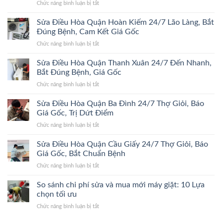
ở
Chức năng bình luận bị tắt
Đống
dẫn
Sửa
Đa
chi
Điều
Sửa Điều Hòa Quận Hoàn Kiếm 24/7 Lão Làng, Bắt
24/7
tiết
Hòa
Bắt
Đúng Bệnh, Cam Kết Giá Gốc
2026
Quận
Đúng
ở
Chức năng bình luận bị tắt
Hà
Bệnh,
Sửa
Đông
Trị
Điều
Sửa Điều Hòa Quận Thanh Xuân 24/7 Đến Nhanh,
24/7
Dứt
Hòa
Bắt
Bắt Đúng Bệnh, Giá Gốc
Điểm,
Quận
Đúng
Giá
ở
Chức năng bình luận bị tắt
Hoàn
Bệnh,
Gốc
Sửa
Kiếm
Trị
Điều
Sửa Điều Hòa Quận Ba Đình 24/7 Thợ Giỏi, Báo
24/7
Dứt
Hòa
Lão
Giá Gốc, Trị Dứt Điểm
Điểm,
Quận
Làng,
Giá
ở
Chức năng bình luận bị tắt
Thanh
Bắt
Gốc
Sửa
Xuân
Đúng
Điều
Sửa Điều Hòa Quận Cầu Giấy 24/7 Thợ Giỏi, Báo
24/7
Bệnh,
Hòa
Đến
Giá Gốc, Bắt Chuẩn Bệnh
Cam
Quận
Nhanh,
Kết
ở
Chức năng bình luận bị tắt
Ba
Bắt
Giá
Sửa
Đình
Đúng
Gốc
Điều
So sánh chi phí sửa và mua mới máy giặt: 10 Lựa
24/7
Bệnh,
Hòa
Thợ
chọn tối ưu
Giá
Quận
Giỏi,
Gốc
ở
Chức năng bình luận bị tắt
Cầu
Báo
So
Giấy
Giá