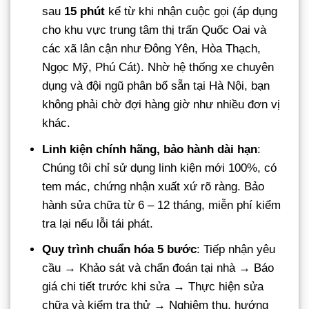
sau
15 phút
kể từ khi nhận cuộc gọi (áp dụng
cho khu vực trung tâm thị trấn Quốc Oai và
các xã lân cận như Đông Yên, Hòa Thạch,
Ngọc Mỹ, Phú Cát). Nhờ hệ thống xe chuyên
dụng và đội ngũ phân bổ sẵn tại Hà Nội, bạn
không phải chờ đợi hàng giờ như nhiều đơn vị
khác.
Linh kiện chính hãng, bảo hành dài hạn
:
Chúng tôi chỉ sử dụng linh kiện mới 100%, có
tem mác, chứng nhận xuất xứ rõ ràng. Bảo
hành sửa chữa từ 6 – 12 tháng, miễn phí kiểm
tra lại nếu lỗi tái phát.
Quy trình chuẩn hóa 5 bước
: Tiếp nhận yêu
cầu → Khảo sát và chẩn đoán tại nhà → Báo
giá chi tiết trước khi sửa → Thực hiện sửa
chữa và kiểm tra thử → Nghiệm thu, hướng