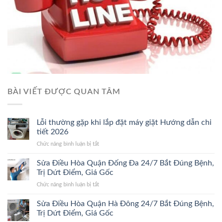
BÀI VIẾT ĐƯỢC QUAN TÂM
Lỗi thường gặp khi lắp đặt máy giặt Hướng dẫn chi
tiết 2026
ở
Chức năng bình luận bị tắt
Lỗi
thường
Sửa Điều Hòa Quận Đống Đa 24/7 Bắt Đúng Bệnh,
gặp
Trị Dứt Điểm, Giá Gốc
khi
ở
Chức năng bình luận bị tắt
lắp
Sửa
đặt
Điều
Sửa Điều Hòa Quận Hà Đông 24/7 Bắt Đúng Bệnh,
máy
Hòa
giặt
Trị Dứt Điểm, Giá Gốc
Quận
Hướng