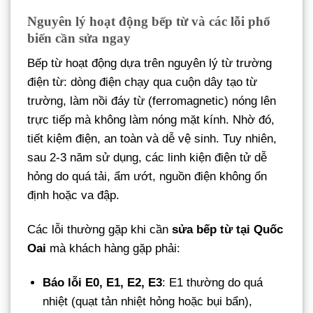
Nguyên lý hoạt động bếp từ và các lỗi phổ
biến cần sửa ngay
Bếp từ hoạt động dựa trên nguyên lý từ trường
điện từ: dòng điện chạy qua cuộn dây tạo từ
trường, làm nồi đáy từ (ferromagnetic) nóng lên
trực tiếp mà không làm nóng mặt kính. Nhờ đó,
tiết kiệm điện, an toàn và dễ vệ sinh. Tuy nhiên,
sau 2-3 năm sử dụng, các linh kiện điện tử dễ
hỏng do quá tải, ẩm ướt, nguồn điện không ổn
định hoặc va đập.
Các lỗi thường gặp khi cần
sửa bếp từ tại Quốc
Oai
mà khách hàng gặp phải:
Báo lỗi E0, E1, E2, E3
: E1 thường do quá
nhiệt (quạt tản nhiệt hỏng hoặc bụi bẩn),