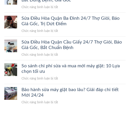
Bắt Đúng Bệnh, Giá Gốc
Quận
Đúng
Giá
ở
Chức năng bình luận bị tắt
Hoàn
Bệnh,
Gốc
Sửa
Kiếm
Trị
Điều
Sửa Điều Hòa Quận Ba Đình 24/7 Thợ Giỏi, Báo
24/7
Dứt
Hòa
Lão
Giá Gốc, Trị Dứt Điểm
Điểm,
Quận
Làng,
Giá
ở
Chức năng bình luận bị tắt
Thanh
Bắt
Gốc
Sửa
Xuân
Đúng
Điều
Sửa Điều Hòa Quận Cầu Giấy 24/7 Thợ Giỏi, Báo
24/7
Bệnh,
Hòa
Đến
Giá Gốc, Bắt Chuẩn Bệnh
Cam
Quận
Nhanh,
Kết
ở
Chức năng bình luận bị tắt
Ba
Bắt
Giá
Sửa
Đình
Đúng
Gốc
Điều
So sánh chi phí sửa và mua mới máy giặt: 10 Lựa
24/7
Bệnh,
Hòa
Thợ
chọn tối ưu
Giá
Quận
Giỏi,
Gốc
ở
Chức năng bình luận bị tắt
Cầu
Báo
So
Giấy
Giá
sánh
Bảo hành sửa máy giặt bao lâu? Giải đáp chi tiết
24/7
Gốc,
chi
Thợ
Mới 24/24
Trị
phí
Giỏi,
Dứt
ở
Chức năng bình luận bị tắt
sửa
Báo
Điểm
Bảo
và
Giá
hành
mua
Gốc,
sửa
mới
Bắt
máy
máy
Chuẩn
giặt
giặt:
Bệnh