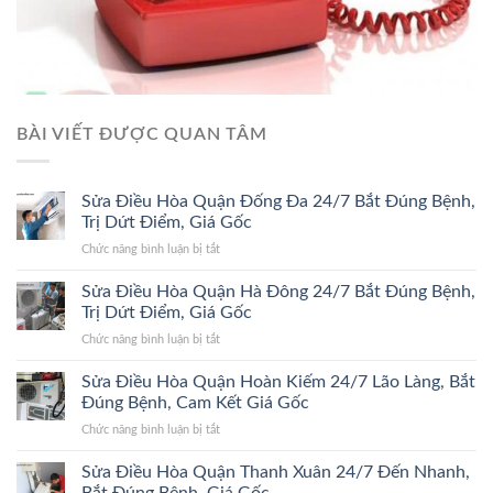
BÀI VIẾT ĐƯỢC QUAN TÂM
Sửa Điều Hòa Quận Đống Đa 24/7 Bắt Đúng Bệnh,
Trị Dứt Điểm, Giá Gốc
ở
Chức năng bình luận bị tắt
Sửa
Điều
Sửa Điều Hòa Quận Hà Đông 24/7 Bắt Đúng Bệnh,
Hòa
Trị Dứt Điểm, Giá Gốc
Quận
ở
Chức năng bình luận bị tắt
Đống
Sửa
Đa
Điều
Sửa Điều Hòa Quận Hoàn Kiếm 24/7 Lão Làng, Bắt
24/7
Hòa
Bắt
Đúng Bệnh, Cam Kết Giá Gốc
Quận
Đúng
ở
Chức năng bình luận bị tắt
Hà
Bệnh,
Sửa
Đông
Trị
Điều
Sửa Điều Hòa Quận Thanh Xuân 24/7 Đến Nhanh,
24/7
Dứt
Hòa
Bắt
Điểm,