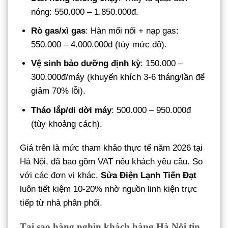
nóng: 550.000 – 1.850.000đ.
Rò gas/xì gas
: Hàn mối nối + nạp gas:
550.000 – 4.000.000đ (tùy mức độ).
Vệ sinh bảo dưỡng định kỳ
: 150.000 –
300.000đ/máy (khuyến khích 3-6 tháng/lần để
giảm 70% lỗi).
Tháo lắp/di dời máy
: 500.000 – 950.000đ
(tùy khoảng cách).
Giá trên là mức tham khảo thực tế năm 2026 tại
Hà Nội, đã bao gồm VAT nếu khách yêu cầu. So
với các đơn vị khác,
Sửa Điện Lạnh Tiến Đạt
luôn tiết kiệm 10-20% nhờ nguồn linh kiện trực
tiếp từ nhà phân phối.
Tại sao hàng nghìn khách hàng Hà Nội tin