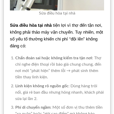
Sửa điều hòa tại nhà
Sửa điều hòa tại nhà
tiện lợi vì thợ đến tận nơi,
không phải tháo máy vận chuyển. Tuy nhiên, một
số yếu tố thường khiến chi phí “đội lên” không
đáng có:
Chẩn đoán sai hoặc không kiểm tra tận nơi
: Thợ
chỉ nghe điện thoại rồi báo giá chung chung, đến
nơi mới “phát hiện” thêm lỗi → phát sinh thêm
tiền thay linh kiện.
Linh kiện không rõ nguồn gốc
: Dùng hàng trôi
nổi, giá rẻ ban đầu nhưng hỏng nhanh, khách phải
sửa lại lần 2.
Phí di chuyển ngầm
: Một số đơn vị thu thêm tiền
“xa quận” hoặc “giờ cao điểm” mà không báo