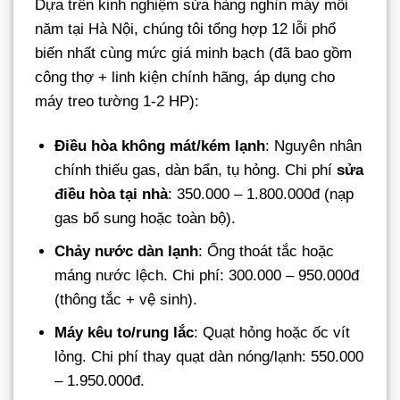
Dựa trên kinh nghiệm sửa hàng nghìn máy mỗi
năm tại Hà Nội, chúng tôi tổng hợp 12 lỗi phổ
biến nhất cùng mức giá minh bạch (đã bao gồm
công thợ + linh kiện chính hãng, áp dụng cho
máy treo tường 1-2 HP):
Điều hòa không mát/kém lạnh
: Nguyên nhân
chính thiếu gas, dàn bẩn, tụ hỏng. Chi phí
sửa
điều hòa tại nhà
: 350.000 – 1.800.000đ (nạp
gas bổ sung hoặc toàn bộ).
Chảy nước dàn lạnh
: Ống thoát tắc hoặc
máng nước lệch. Chi phí: 300.000 – 950.000đ
(thông tắc + vệ sinh).
Máy kêu to/rung lắc
: Quạt hỏng hoặc ốc vít
lỏng. Chi phí thay quạt dàn nóng/lạnh: 550.000
– 1.950.000đ.