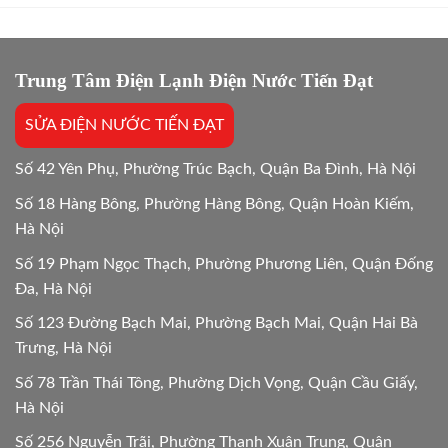
bao
10
lâu?
Lựa
Giải
chọn
đáp
tối
chi
Trung Tâm Điện Lạnh Điện Nước Tiến Đạt
ưu
tiết
Mới
SỬA ĐIỆN NƯỚC TIẾN ĐẠT
24/24
Số 42 Yên Phụ, Phường Trúc Bạch, Quận Ba Đình, Hà Nội
Số 18 Hàng Bông, Phường Hàng Bông, Quận Hoàn Kiếm,
Hà Nội
Số 19 Phạm Ngọc Thạch, Phường Phương Liên, Quận Đống
Đa, Hà Nội
Số 123 Đường Bạch Mai, Phường Bạch Mai, Quận Hai Bà
Trưng, Hà Nội
Số 78 Trần Thái Tông, Phường Dịch Vọng, Quận Cầu Giấy,
Hà Nội
Số 256 Nguyễn Trãi, Phường Thanh Xuân Trung, Quận