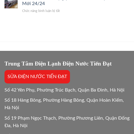
chi
Thợ
Mới 24/24
Trị
phí
Giỏi,
Dứt
ở
Chức năng bình luận bị tắt
sửa
Báo
Điểm
Bảo
và
Giá
hành
mua
Gốc,
sửa
mới
Bắt
máy
máy
Chuẩn
giặt
giặt:
Bệnh
bao
10
lâu?
Lựa
Giải
chọn
đáp
tối
chi
Trung Tâm Điện Lạnh Điện Nước Tiến Đạt
ưu
tiết
Mới
SỬA ĐIỆN NƯỚC TIẾN ĐẠT
24/24
Số 42 Yên Phụ, Phường Trúc Bạch, Quận Ba Đình, Hà Nội
Số 18 Hàng Bông, Phường Hàng Bông, Quận Hoàn Kiếm,
Hà Nội
Số 19 Phạm Ngọc Thạch, Phường Phương Liên, Quận Đống
Đa, Hà Nội