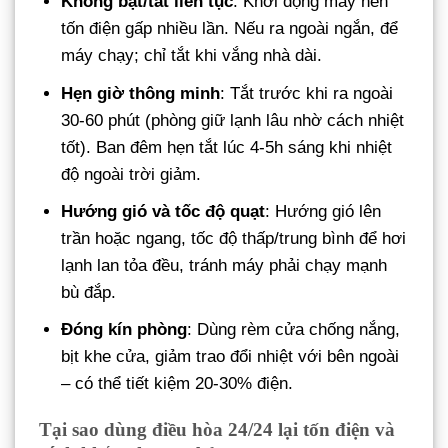
Không bật/tắt liên tục
: Khởi động máy nén
tốn điện gấp nhiều lần. Nếu ra ngoài ngắn, để
máy chạy; chỉ tắt khi vắng nhà dài.
Hẹn giờ thông minh
: Tắt trước khi ra ngoài
30-60 phút (phòng giữ lạnh lâu nhờ cách nhiệt
tốt). Ban đêm hẹn tắt lúc 4-5h sáng khi nhiệt
độ ngoài trời giảm.
Hướng gió và tốc độ quạt
: Hướng gió lên
trần hoặc ngang, tốc độ thấp/trung bình để hơi
lạnh lan tỏa đều, tránh máy phải chạy mạnh
bù đắp.
Đóng kín phòng
: Dùng rèm cửa chống nắng,
bịt khe cửa, giảm trao đổi nhiệt với bên ngoài
– có thể tiết kiệm 20-30% điện.
Tại sao dùng điều hòa 24/24 lại tốn điện và