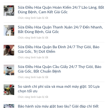
Sửa
Đa
Điều
Sửa Điều Hòa Quận Hoàn Kiếm 24/7 Lão Làng, Bắt
24/7
Hòa
Bắt
Đúng Bệnh, Cam Kết Giá Gốc
Quận
Đúng
ở
Chức năng bình luận bị tắt
Hà
Bệnh,
Sửa
Đông
Trị
Điều
Sửa Điều Hòa Quận Thanh Xuân 24/7 Đến Nhanh,
24/7
Dứt
Hòa
Bắt
Bắt Đúng Bệnh, Giá Gốc
Điểm,
Quận
Đúng
Giá
ở
Chức năng bình luận bị tắt
Hoàn
Bệnh,
Gốc
Sửa
Kiếm
Trị
Điều
Sửa Điều Hòa Quận Ba Đình 24/7 Thợ Giỏi, Báo
24/7
Dứt
Hòa
Lão
Giá Gốc, Trị Dứt Điểm
Điểm,
Quận
Làng,
Giá
ở
Chức năng bình luận bị tắt
Thanh
Bắt
Gốc
Sửa
Xuân
Đúng
Điều
Sửa Điều Hòa Quận Cầu Giấy 24/7 Thợ Giỏi, Báo
24/7
Bệnh,
Hòa
Đến
Giá Gốc, Bắt Chuẩn Bệnh
Cam
Quận
Nhanh,
Kết
ở
Chức năng bình luận bị tắt
Ba
Bắt
Giá
Sửa
Đình
Đúng
Gốc
Điều
So sánh chi phí sửa và mua mới máy giặt: 10 Lựa
24/7
Bệnh,
Hòa
Thợ
chọn tối ưu
Giá
Quận
Giỏi,
Gốc
ở
Chức năng bình luận bị tắt
Cầu
Báo
So
Giấy
Giá
sánh
Bảo hành sửa máy giặt bao lâu? Giải đáp chi tiết
24/7
Gốc,