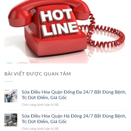
BÀI VIẾT ĐƯỢC QUAN TÂM
Sửa Điều Hòa Quận Đống Đa 24/7 Bắt Đúng Bệnh,
Trị Dứt Điểm, Giá Gốc
ở
Chức năng bình luận bị tắt
Sửa
Điều
Sửa Điều Hòa Quận Hà Đông 24/7 Bắt Đúng Bệnh,
Hòa
Trị Dứt Điểm, Giá Gốc
Quận
ở
Chức năng bình luận bị tắt
Đống