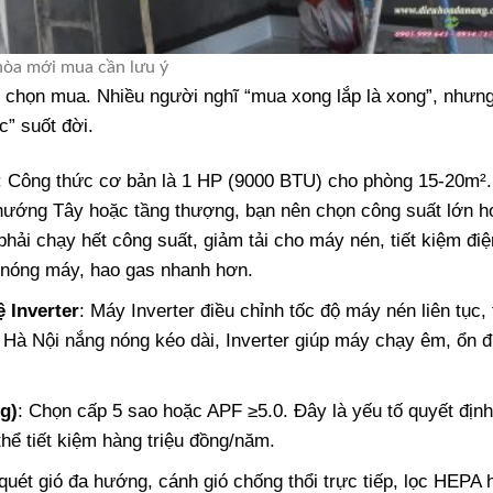
hòa mới mua cần lưu ý
u chọn mua. Nhiều người nghĩ “mua xong lắp là xong”, nhưng
c” suốt đời.
: Công thức cơ bản là 1 HP (9000 BTU) cho phòng 15-20m².
, hướng Tây hoặc tầng thượng, bạn nên chọn công suất lớn h
hải chạy hết công suất, giảm tải cho máy nén, tiết kiệm điệ
ẽ nóng máy, hao gas nhanh hơn.
 Inverter
: Máy Inverter điều chỉnh tốc độ máy nén liên tục, 
Hà Nội nắng nóng kéo dài, Inverter giúp máy chạy êm, ổn đ
g)
: Chọn cấp 5 sao hoặc APF ≥5.0. Đây là yếu tố quyết địn
hể tiết kiệm hàng triệu đồng/năm.
uét gió đa hướng, cánh gió chống thổi trực tiếp, lọc HEPA 