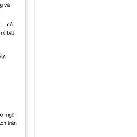
ng và
ng… có
 rẻ bất
ày.
ời ngồi
ách trần