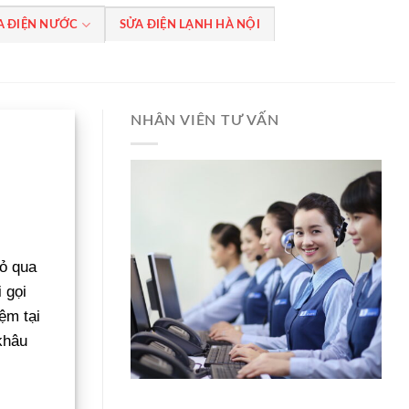
A ĐIỆN NƯỚC
SỬA ĐIỆN LẠNH HÀ NỘI
NHÂN VIÊN TƯ VẤN
bỏ qua
 gọi
ệm tại
khâu