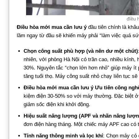
điều 
Điều hòa mới mua cần lưu ý
đầu tiên chính là khâ
lầm ngay từ đầu sẽ khiến máy phải “làm việc quá sứ
Chọn công suất phù hợp (và nên dư một chút)
nhiên, với phòng Hà Nội có trần cao, nhiều kính
30%. Nguyên tắc “chọn lớn hơn nhỏ” giúp máy ít p
tăng tuổi thọ. Máy công suất nhỏ chạy liên tục s
Điều hòa mới mua cần lưu ý
Ưu tiên công nghệ
kiệm điện 30-50% so với máy thường. Đặc biệt ở 
giảm sốc điện khi khởi động.
Hiệu suất năng lượng (APF và nhãn năng lượn
đơn điện hàng tháng. Một chiếc máy APF cao có t
Tính năng thông minh và lọc khí
: Chọn máy có q