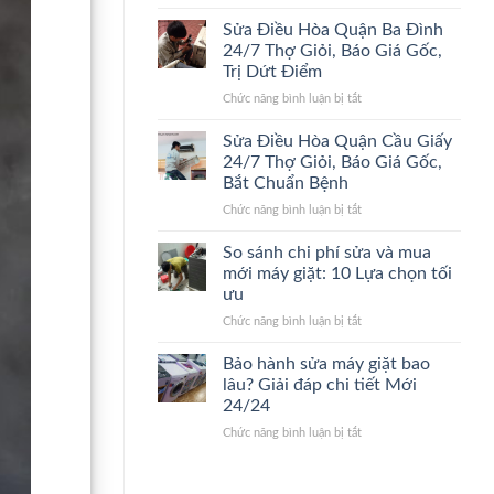
Sửa
24/7
Điểm,
Điều
Lão
Giá
Sửa Điều Hòa Quận Ba Đình
Hòa
Làng,
Gốc
24/7 Thợ Giỏi, Báo Giá Gốc,
Quận
Bắt
Trị Dứt Điểm
Thanh
Đúng
ở
Chức năng bình luận bị tắt
Xuân
Bệnh,
Sửa
24/7
Cam
Điều
Đến
Kết
Sửa Điều Hòa Quận Cầu Giấy
Hòa
Nhanh,
Giá
24/7 Thợ Giỏi, Báo Giá Gốc,
Quận
Bắt
Gốc
Bắt Chuẩn Bệnh
Ba
Đúng
ở
Chức năng bình luận bị tắt
Đình
Bệnh,
Sửa
24/7
Giá
Điều
Thợ
Gốc
So sánh chi phí sửa và mua
Hòa
Giỏi,
mới máy giặt: 10 Lựa chọn tối
Quận
Báo
ưu
Cầu
Giá
ở
Chức năng bình luận bị tắt
Giấy
Gốc,
So
24/7
Trị
sánh
Thợ
Dứt
Bảo hành sửa máy giặt bao
chi
Giỏi,
Điểm
lâu? Giải đáp chi tiết Mới
phí
Báo
24/24
sửa
Giá
ở
Chức năng bình luận bị tắt
và
Gốc,
Bảo
mua
Bắt
hành
mới
Chuẩn
sửa
máy
Bệnh