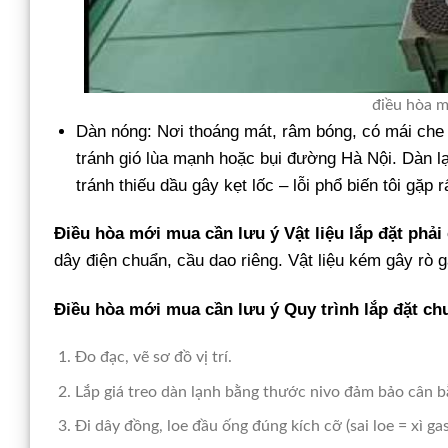
điều hòa m
Dàn nóng: Nơi thoáng mát, râm bóng, có mái che 
tránh gió lùa mạnh hoặc bụi đường Hà Nội. Dàn lạ
tránh thiếu dầu gây kẹt lốc – lỗi phổ biến tôi gặp 
Điều hòa mới mua cần lưu ý
Vật liệu lắp đặt phả
dây điện chuẩn, cầu dao riêng. Vật liệu kém gây rò
Điều hòa mới mua cần lưu ý
Quy trình lắp đặt chu
Đo đạc, vẽ sơ đồ vị trí.
Lắp giá treo dàn lạnh bằng thước nivo đảm bảo cân b
Đi dây đồng, loe đầu ống đúng kích cỡ (sai loe = xì gas