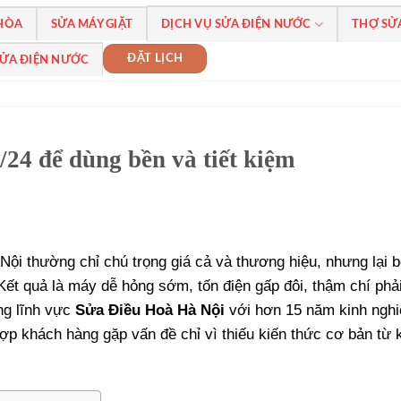
 HÒA
SỬA MÁY GIẶT
DỊCH VỤ SỬA ĐIỆN NƯỚC
THỢ SỬ
ĐẶT LỊCH
SỬA ĐIỆN NƯỚC
/24 để dùng bền và tiết kiệm
 Nội thường chỉ chú trọng giá cả và thương hiệu, nhưng lại 
Kết quả là máy dễ hỏng sớm, tốn điện gấp đôi, thậm chí phải
ng lĩnh vực
Sửa Điều Hoà Hà Nội
với hơn 15 năm kinh nghi
 hợp khách hàng gặp vấn đề chỉ vì thiếu kiến thức cơ bản từ 