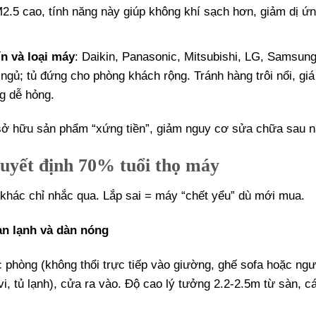
PM2.5 cao, tính năng này giúp không khí sạch hơn, giảm dị ứ
n và loại máy
: Daikin, Panasonic, Mitsubishi, LG, Samsu
ngủ; tủ đứng cho phòng khách rộng. Tránh hàng trôi nổi, giá
g dễ hỏng.
sở hữu sản phẩm “xứng tiền”, giảm nguy cơ sửa chữa sau n
Quyết định 70% tuổi thọ máy
 khác chỉ nhắc qua. Lắp sai = máy “chết yểu” dù mới mua.
dàn lạnh và dàn nóng
dọc phòng (không thổi trực tiếp vào giường, ghế sofa hoặc ngư
ivi, tủ lạnh), cửa ra vào. Độ cao lý tưởng 2.2-2.5m từ sàn, c