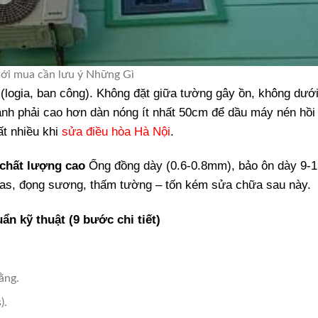
ới mua cần lưu ý Những Gì
(logia, ban công). Không đặt giữa tường gây ồn, không dưới
nh phải cao hơn dàn nóng ít nhất 50cm để dầu máy nén hồi l
rất nhiều khi
sửa điều hòa Hà Nội
.
i chất lượng cao
Ống đồng dày (0.6-0.8mm), bảo ôn dày 9-
 gas, đọng sương, thấm tường – tốn kém sửa chữa sau này.
ẩn kỹ thuật (9 bước chi tiết)
ằng.
).