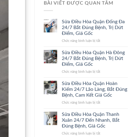
BÀI VIẾT ĐƯỢC QUAN TÂM
Sửa Điều Hòa Quận Đống Đa
24/7 Bắt Đúng Bệnh, Trị Dứt
Điểm, Giá Gốc
ở
Chức năng bình luận bị tắt
Sửa
Điều
Sửa Điều Hòa Quận Hà Đông
Hòa
24/7 Bắt Đúng Bệnh, Trị Dứt
Quận
Điểm, Giá Gốc
Đống
ở
Chức năng bình luận bị tắt
Đa
Sửa
24/7
Điều
Bắt
Sửa Điều Hòa Quận Hoàn
Hòa
Đúng
Kiếm 24/7 Lão Làng, Bắt Đúng
Quận
Bệnh,
Bệnh, Cam Kết Giá Gốc
Hà
Trị
ở
Chức năng bình luận bị tắt
Đông
Dứt
Sửa
24/7
Điểm,
Điều
Bắt
Giá
Sửa Điều Hòa Quận Thanh
Hòa
Đúng
Gốc
Xuân 24/7 Đến Nhanh, Bắt
Quận
Bệnh,
Đúng Bệnh, Giá Gốc
Hoàn
Trị
ở
Chức năng bình luận bị tắt
Kiếm
Dứt