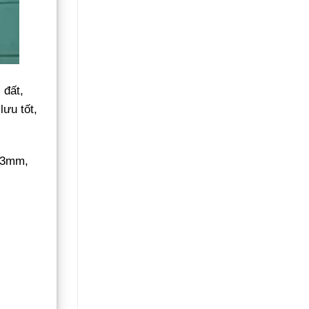
 đất,
ưu tốt,
13mm,