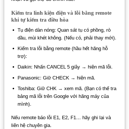
Kiểm tra linh kiện điện và lỗi bằng remote
khi tự kiểm tra điều hòa
Tụ điện dàn nóng: Quan sát tụ có phồng, rò
dầu, mùi khét không. (Nếu có, phải thay mới).
Kiểm tra lỗi bằng remote (hầu hết hãng hỗ
trợ):
Daikin: Nhấn CANCEL 5 giây → hiện mã lỗi.
Panasonic: Giữ CHECK → hiện mã.
Toshiba: Giữ CHK → xem mã. (Bạn có thể tra
bảng mã lỗi trên Google với hãng máy của
mình).
Nếu remote báo lỗi E1, E2, F1… hãy ghi lại và
liên hệ chuyên gia.