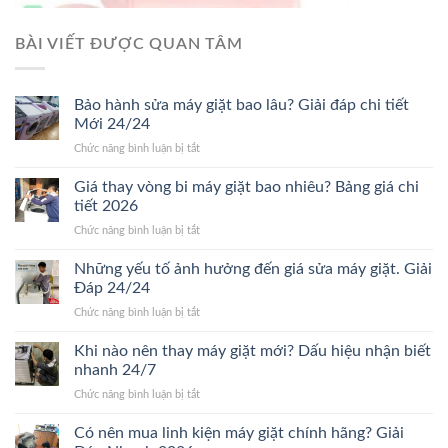
BÀI VIẾT ĐƯỢC QUAN TÂM
Bảo hành sửa máy giặt bao lâu? Giải đáp chi tiết
Mới 24/24
ở
Chức năng bình luận bị tắt
Bảo
hành
Giá thay vòng bi máy giặt bao nhiêu? Bảng giá chi
sửa
tiết 2026
máy
ở
Chức năng bình luận bị tắt
giặt
Giá
bao
thay
Những yếu tố ảnh hưởng đến giá sửa máy giặt. Giải
lâu?
vòng
Giải
Đáp 24/24
bi
đáp
ở
Chức năng bình luận bị tắt
máy
chi
Những
giặt
tiết
yếu
Khi nào nên thay máy giặt mới? Dấu hiệu nhận biết
bao
Mới
tố
nhiêu?
nhanh 24/7
24/24
ảnh
Bảng
ở
Chức năng bình luận bị tắt
hưởng
giá
Khi
đến
chi
nào
Có nên mua linh kiện máy giặt chính hãng? Giải
giá
tiết
nên
sửa