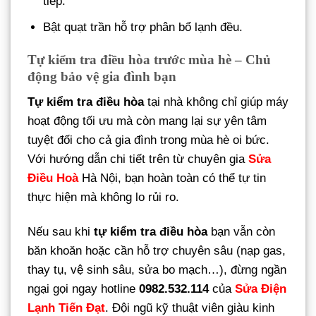
tiếp.
Bật quạt trần hỗ trợ phân bổ lạnh đều.
Tự kiểm tra điều hòa trước mùa hè – Chủ
động bảo vệ gia đình bạn
Tự kiểm tra điều hòa
tại nhà không chỉ giúp máy
hoạt động tối ưu mà còn mang lại sự yên tâm
tuyệt đối cho cả gia đình trong mùa hè oi bức.
Với hướng dẫn chi tiết trên từ chuyên gia
Sửa
Điều Hoà
Hà Nội, bạn hoàn toàn có thể tự tin
thực hiện mà không lo rủi ro.
Nếu sau khi
tự kiểm tra điều hòa
bạn vẫn còn
băn khoăn hoặc cần hỗ trợ chuyên sâu (nạp gas,
thay tụ, vệ sinh sâu, sửa bo mạch…), đừng ngần
ngại gọi ngay hotline
0982.532.114
của
Sửa Điện
Lạnh Tiến Đạt
. Đội ngũ kỹ thuật viên giàu kinh