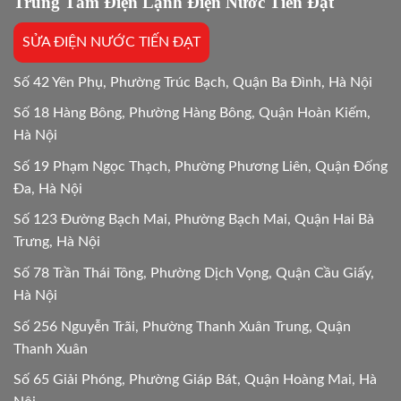
Trung Tâm Điện Lạnh Điện Nước Tiến Đạt
Hướng
dẫn
SỬA ĐIỆN NƯỚC TIẾN ĐẠT
chi
tiết
24h
Số 42 Yên Phụ, Phường Trúc Bạch, Quận Ba Đình, Hà Nội
Số 18 Hàng Bông, Phường Hàng Bông, Quận Hoàn Kiếm,
Hà Nội
Số 19 Phạm Ngọc Thạch, Phường Phương Liên, Quận Đống
Đa, Hà Nội
Số 123 Đường Bạch Mai, Phường Bạch Mai, Quận Hai Bà
Trưng, Hà Nội
Số 78 Trần Thái Tông, Phường Dịch Vọng, Quận Cầu Giấy,
Hà Nội
Số 256 Nguyễn Trãi, Phường Thanh Xuân Trung, Quận
Thanh Xuân
Số 65 Giải Phóng, Phường Giáp Bát, Quận Hoàng Mai, Hà