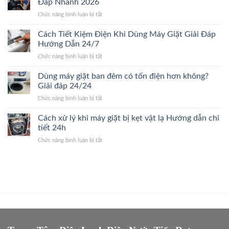
Đáp Nhanh 2026
2026
thay
máy
ở
Chức năng bình luận bị tắt
máy
giặt.
Có
giặt
Giải
nên
Cách Tiết Kiệm Điện Khi Dùng Máy Giặt Giải Đáp
mới?
Đáp
mua
Dấu
Hướng Dẫn 24/7
24/24
linh
hiệu
ở
Chức năng bình luận bị tắt
kiện
nhận
Cách
máy
biết
Tiết
Dùng máy giặt ban đêm có tốn điện hơn không?
giặt
nhanh
Kiệm
chính
Giải đáp 24/24
24/7
Điện
hãng?
ở
Chức năng bình luận bị tắt
Khi
Giải
Dùng
Dùng
Đáp
máy
Cách xử lý khi máy giặt bị kẹt vật lạ Hướng dẫn chi
Máy
Nhanh
giặt
Giặt
tiết 24h
2026
ban
Giải
ở
Chức năng bình luận bị tắt
đêm
Đáp
Cách
có
Hướng
xử
tốn
Dẫn
lý
điện
24/7
khi
hơn
máy
không?
giặt
Giải
bị
đáp
kẹt
24/24
vật
lạ