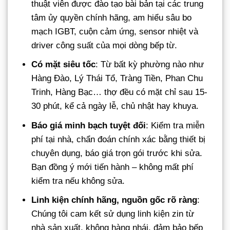
thuật viên được đào tạo bài bản tại các trung
tâm ủy quyền chính hãng, am hiểu sâu bo
mạch IGBT, cuộn cảm ứng, sensor nhiệt và
driver công suất của mọi dòng bếp từ.
Có mặt siêu tốc
: Từ bất kỳ phường nào như
Hàng Đào, Lý Thái Tổ, Tràng Tiền, Phan Chu
Trinh, Hàng Bạc… thợ đều có mặt chỉ sau 15-
30 phút, kể cả ngày lễ, chủ nhật hay khuya.
Báo giá minh bạch tuyệt đối
: Kiểm tra miễn
phí tại nhà, chẩn đoán chính xác bằng thiết bị
chuyên dụng, báo giá trọn gói trước khi sửa.
Bạn đồng ý mới tiến hành – không mất phí
kiểm tra nếu không sửa.
Linh kiện chính hãng, nguồn gốc rõ ràng
:
Chúng tôi cam kết sử dụng linh kiện zin từ
nhà sản xuất, không hàng nhái, đảm bảo bếp