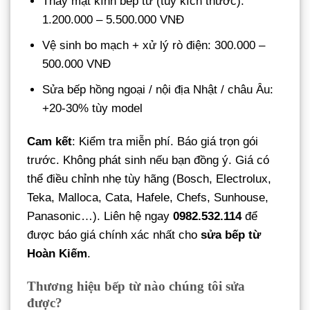
Thay mặt kính bếp từ (tùy kích thước):
1.200.000 – 5.500.000 VNĐ
Vệ sinh bo mạch + xử lý rò điện: 300.000 –
500.000 VNĐ
Sửa bếp hồng ngoại / nội địa Nhật / châu Âu:
+20-30% tùy model
Cam kết
: Kiểm tra miễn phí. Báo giá trọn gói
trước. Không phát sinh nếu bạn đồng ý. Giá có
thể điều chỉnh nhẹ tùy hãng (Bosch, Electrolux,
Teka, Malloca, Cata, Hafele, Chefs, Sunhouse,
Panasonic…). Liên hệ ngay
0982.532.114
để
được báo giá chính xác nhất cho
sửa bếp từ
Hoàn Kiếm
.
Thương hiệu bếp từ nào chúng tôi sửa
được?