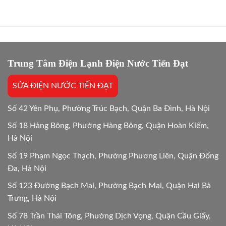
điện
24/7
khi
hơn
máy
không?
giặt
Giải
bị
đáp
kẹt
24/24
vật
lạ
Trung Tâm Điện Lạnh Điện Nước Tiến Đạt
Hướng
dẫn
SỬA ĐIỆN NƯỚC TIẾN ĐẠT
chi
tiết
24h
Số 42 Yên Phụ, Phường Trúc Bạch, Quận Ba Đình, Hà Nội
Số 18 Hàng Bông, Phường Hàng Bông, Quận Hoàn Kiếm,
Hà Nội
Số 19 Phạm Ngọc Thạch, Phường Phương Liên, Quận Đống
Đa, Hà Nội
Số 123 Đường Bạch Mai, Phường Bạch Mai, Quận Hai Bà
Trưng, Hà Nội
Số 78 Trần Thái Tông, Phường Dịch Vọng, Quận Cầu Giấy,