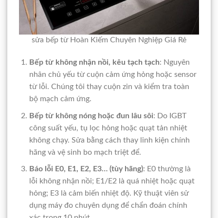
sửa bếp từ Hoàn Kiếm Chuyên Nghiệp Giá Rẻ
Bếp từ không nhận nồi, kêu tạch tạch
: Nguyên
nhân chủ yếu từ cuộn cảm ứng hỏng hoặc sensor
từ lỗi. Chúng tôi thay cuộn zin và kiểm tra toàn
bộ mạch cảm ứng.
Bếp từ không nóng hoặc đun lâu sôi
: Do IGBT
công suất yếu, tụ lọc hỏng hoặc quạt tản nhiệt
không chạy. Sửa bằng cách thay linh kiện chính
hãng và vệ sinh bo mạch triệt để.
Báo lỗi E0, E1, E2, E3… (tùy hãng)
: E0 thường là
lỗi không nhận nồi; E1/E2 là quá nhiệt hoặc quạt
hỏng; E3 là cảm biến nhiệt độ. Kỹ thuật viên sử
dụng máy đo chuyên dụng để chẩn đoán chính
xác trong 10 phút.