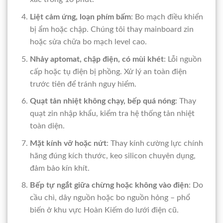
Liệt cảm ứng, loạn phím bấm
: Bo mạch điều khiển
bị ẩm hoặc chập. Chúng tôi thay mainboard zin
hoặc sửa chữa bo mạch level cao.
Nhảy aptomat, chập điện, có mùi khét
: Lỗi nguồn
cấp hoặc tụ điện bị phồng. Xử lý an toàn điện
trước tiên để tránh nguy hiểm.
Quạt tản nhiệt không chạy, bếp quá nóng
: Thay
quạt zin nhập khẩu, kiểm tra hệ thống tản nhiệt
toàn diện.
Mặt kính vỡ hoặc nứt
: Thay kính cường lực chính
hãng đúng kích thước, keo silicon chuyên dụng,
đảm bảo kín khít.
Bếp tự ngắt giữa chừng hoặc không vào điện
: Do
cầu chì, dây nguồn hoặc bo nguồn hỏng – phổ
biến ở khu vực Hoàn Kiếm do lưới điện cũ.