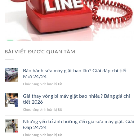
BÀI VIẾT ĐƯỢC QUAN TÂM
Bảo hành sửa máy giặt bao lâu? Giải đáp chi tiết
Mới 24/24
ở
Chức năng bình luận bị tắt
Bảo
hành
Giá thay vòng bi máy giặt bao nhiêu? Bảng giá chi
sửa
tiết 2026
máy
ở
Chức năng bình luận bị tắt
giặt
Giá
bao
thay
Những yếu tố ảnh hưởng đến giá sửa máy giặt. Giải
lâu?
vòng
Giải
Đáp 24/24
bi
đáp
ở
Chức năng bình luận bị tắt
máy
chi