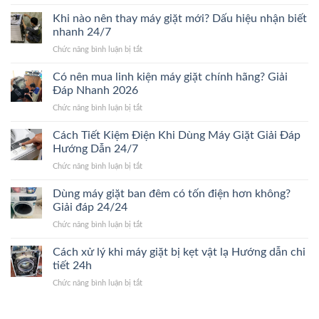
Những
giặt
tiết
yếu
Khi nào nên thay máy giặt mới? Dấu hiệu nhận biết
bao
Mới
tố
nhiêu?
nhanh 24/7
24/24
ảnh
Bảng
ở
Chức năng bình luận bị tắt
hưởng
giá
Khi
đến
chi
nào
Có nên mua linh kiện máy giặt chính hãng? Giải
giá
tiết
nên
sửa
Đáp Nhanh 2026
2026
thay
máy
ở
Chức năng bình luận bị tắt
máy
giặt.
Có
giặt
Giải
nên
Cách Tiết Kiệm Điện Khi Dùng Máy Giặt Giải Đáp
mới?
Đáp
mua
Dấu
Hướng Dẫn 24/7
24/24
linh
hiệu
ở
Chức năng bình luận bị tắt
kiện
nhận
Cách
máy
biết
Tiết
Dùng máy giặt ban đêm có tốn điện hơn không?
giặt
nhanh
Kiệm
chính
Giải đáp 24/24
24/7
Điện
hãng?
ở
Chức năng bình luận bị tắt
Khi
Giải
Dùng
Dùng
Đáp
máy
Cách xử lý khi máy giặt bị kẹt vật lạ Hướng dẫn chi
Máy
Nhanh
giặt
Giặt
tiết 24h
2026
ban
Giải
ở
Chức năng bình luận bị tắt
đêm
Đáp
Cách
có
Hướng
xử
tốn
Dẫn
lý