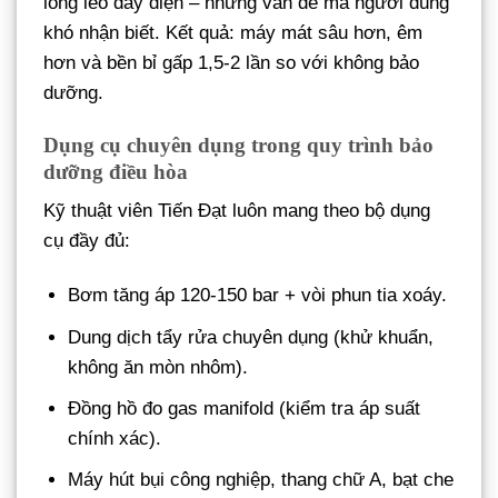
lỏng lẻo dây điện – những vấn đề mà người dùng
khó nhận biết. Kết quả: máy mát sâu hơn, êm
hơn và bền bỉ gấp 1,5-2 lần so với không bảo
dưỡng.
Dụng cụ chuyên dụng trong quy trình bảo
dưỡng điều hòa
Kỹ thuật viên Tiến Đạt luôn mang theo bộ dụng
cụ đầy đủ:
Bơm tăng áp 120-150 bar + vòi phun tia xoáy.
Dung dịch tẩy rửa chuyên dụng (khử khuẩn,
không ăn mòn nhôm).
Đồng hồ đo gas manifold (kiểm tra áp suất
chính xác).
Máy hút bụi công nghiệp, thang chữ A, bạt che