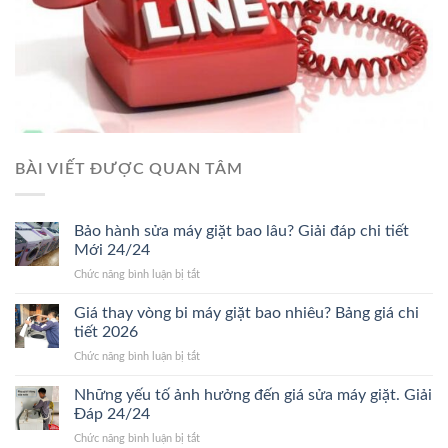
BÀI VIẾT ĐƯỢC QUAN TÂM
Bảo hành sửa máy giặt bao lâu? Giải đáp chi tiết
Mới 24/24
ở
Chức năng bình luận bị tắt
Bảo
hành
Giá thay vòng bi máy giặt bao nhiêu? Bảng giá chi
sửa
tiết 2026
máy
ở
Chức năng bình luận bị tắt
giặt
Giá
bao
thay
Những yếu tố ảnh hưởng đến giá sửa máy giặt. Giải
lâu?
vòng
Giải
Đáp 24/24
bi
đáp
ở
Chức năng bình luận bị tắt
máy
chi