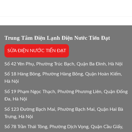
lý
điện
24/7
khi
hơn
máy
không?
giặt
Giải
bị
đáp
kẹt
24/24
vật
lạ
Trung Tâm Điện Lạnh Điện Nước Tiến Đạt
Hướng
dẫn
SỬA ĐIỆN NƯỚC TIẾN ĐẠT
chi
tiết
24h
Số 42 Yên Phụ, Phường Trúc Bạch, Quận Ba Đình, Hà Nội
Số 18 Hàng Bông, Phường Hàng Bông, Quận Hoàn Kiếm,
Hà Nội
Số 19 Phạm Ngọc Thạch, Phường Phương Liên, Quận Đống
Đa, Hà Nội
Số 123 Đường Bạch Mai, Phường Bạch Mai, Quận Hai Bà
Trưng, Hà Nội
Số 78 Trần Thái Tông, Phường Dịch Vọng, Quận Cầu Giấy,