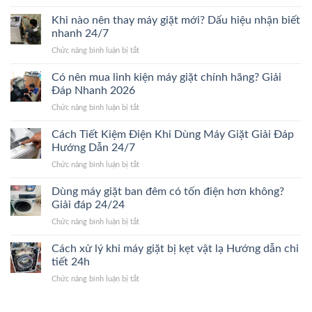
Những
giặt
tiết
yếu
Khi nào nên thay máy giặt mới? Dấu hiệu nhận biết
bao
Mới
tố
nhiêu?
nhanh 24/7
24/24
ảnh
Bảng
ở
Chức năng bình luận bị tắt
hưởng
giá
Khi
đến
chi
nào
Có nên mua linh kiện máy giặt chính hãng? Giải
giá
tiết
nên
sửa
Đáp Nhanh 2026
2026
thay
máy
ở
Chức năng bình luận bị tắt
máy
giặt.
Có
giặt
Giải
nên
Cách Tiết Kiệm Điện Khi Dùng Máy Giặt Giải Đáp
mới?
Đáp
mua
Dấu
Hướng Dẫn 24/7
24/24
linh
hiệu
ở
Chức năng bình luận bị tắt
kiện
nhận
Cách
máy
biết
Tiết
Dùng máy giặt ban đêm có tốn điện hơn không?
giặt
nhanh
Kiệm
chính
Giải đáp 24/24
24/7
Điện
hãng?
ở
Chức năng bình luận bị tắt
Khi
Giải
Dùng
Dùng
Đáp
máy
Cách xử lý khi máy giặt bị kẹt vật lạ Hướng dẫn chi
Máy
Nhanh
giặt
Giặt
tiết 24h
2026
ban
Giải
ở
Chức năng bình luận bị tắt
đêm
Đáp
Cách
có
Hướng
xử
tốn
Dẫn