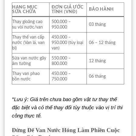
HẠNG MỤC
ĐƠN GIÁ ƯỚC
BẢO HÀNH
SỬA CHỮA
TÍNH (VNĐ)
Thay gioăng cao
500.000 –
03 tháng
su vòi nước/van
950.000
Thay thế van cấp
450.000 –
nước (Van lá, van
950.000 (tùy loại
06 – 12 tháng
bi)
van)
Sửa van nước gãy
550.000 –
12 tháng
âm tường
800.000
Thay van phao
450.000 –
06 tháng
bồn nước
750.000
*Lưu ý: Giá trên chưa bao gồm vật tư thay thế
đặc biệt và có thể thay đổi tùy thuộc vào vị trí thi
công thực tế.
Đừng Để Van Nước Hỏng Làm Phiền Cuộc