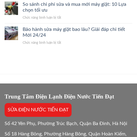
Gốc
Điều
So sánh chi phí sửa và mua mới máy giặt: 10 Lựa
24/7
Bệnh,
Hòa
Thợ
chọn tối ưu
Giá
Quận
Giỏi,
Gốc
ở
Chức năng bình luận bị tắt
Cầu
Báo
So
Giấy
Giá
sánh
Bảo hành sửa máy giặt bao lâu? Giải đáp chi tiết
24/7
Gốc,
chi
Thợ
Mới 24/24
Trị
phí
Giỏi,
Dứt
ở
Chức năng bình luận bị tắt
sửa
Báo
Điểm
Bảo
và
Giá
hành
mua
Gốc,
sửa
mới
Bắt
máy
máy
Chuẩn
giặt
giặt:
Bệnh
bao
10
lâu?
Lựa
Giải
chọn
đáp
tối
chi
Trung Tâm Điện Lạnh Điện Nước Tiến Đạt
ưu
tiết
Mới
SỬA ĐIỆN NƯỚC TIẾN ĐẠT
24/24
Số 42 Yên Phụ, Phường Trúc Bạch, Quận Ba Đình, Hà Nội
Số 18 Hàng Bông, Phường Hàng Bông, Quận Hoàn Kiếm,