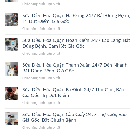
ở
Chức năng bình luận bị tắt
Sửa
Điều
Sửa Điều Hòa Quận Hà Đông 24/7 Bắt Đúng Bệnh,
Hòa
Trị Dứt Điểm, Giá Gốc
Quận
ở
Chức năng bình luận bị tắt
Đống
Sửa
Đa
Điều
Sửa Điều Hòa Quận Hoàn Kiếm 24/7 Lão Làng, Bắt
24/7
Hòa
Bắt
Đúng Bệnh, Cam Kết Giá Gốc
Quận
Đúng
ở
Chức năng bình luận bị tắt
Hà
Bệnh,
Sửa
Đông
Trị
Điều
Sửa Điều Hòa Quận Thanh Xuân 24/7 Đến Nhanh,
24/7
Dứt
Hòa
Bắt
Bắt Đúng Bệnh, Giá Gốc
Điểm,
Quận
Đúng
Giá
ở
Chức năng bình luận bị tắt
Hoàn
Bệnh,
Gốc
Sửa
Kiếm
Trị
Điều
Sửa Điều Hòa Quận Ba Đình 24/7 Thợ Giỏi, Báo
24/7
Dứt
Hòa
Lão
Giá Gốc, Trị Dứt Điểm
Điểm,
Quận
Làng,
Giá
ở
Chức năng bình luận bị tắt
Thanh
Bắt
Gốc
Sửa
Xuân
Đúng
Điều
Sửa Điều Hòa Quận Cầu Giấy 24/7 Thợ Giỏi, Báo
24/7
Bệnh,
Hòa
Đến
Giá Gốc, Bắt Chuẩn Bệnh
Cam
Quận
Nhanh,
Kết
ở
Chức năng bình luận bị tắt
Ba
Bắt
Giá
Sửa
Đình
Đúng