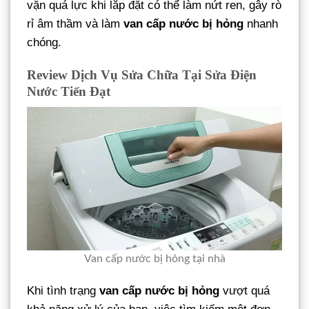
vặn quá lực khi lắp đặt có thể làm nứt ren, gây rò
rỉ âm thầm và làm
van cấp nước bị hỏng
nhanh
chóng.
Review Dịch Vụ Sửa Chữa Tại Sửa Điện
Nước Tiến Đạt
Van cấp nước bị hỏng tại nhà
Khi tình trạng
van cấp nước bị hỏng
vượt quá