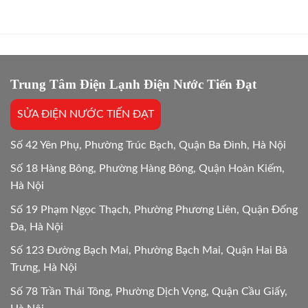
Bắt
máy
máy
Chuẩn
giặt
giặt:
Bệnh
bao
10
lâu?
Lựa
Giải
chọn
đáp
tối
chi
Trung Tâm Điện Lạnh Điện Nước Tiến Đạt
ưu
tiết
Mới
SỬA ĐIỆN NƯỚC TIẾN ĐẠT
24/24
Số 42 Yên Phụ, Phường Trúc Bạch, Quận Ba Đình, Hà Nội
Số 18 Hàng Bông, Phường Hàng Bông, Quận Hoàn Kiếm,
Hà Nội
Số 19 Phạm Ngọc Thạch, Phường Phương Liên, Quận Đống
Đa, Hà Nội
Số 123 Đường Bạch Mai, Phường Bạch Mai, Quận Hai Bà
Trưng, Hà Nội
Số 78 Trần Thái Tông, Phường Dịch Vọng, Quận Cầu Giấy,