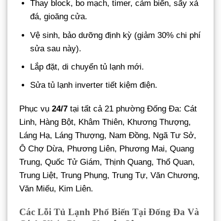
Thay block, bo mạch, timer, cảm biến, sấy xả
đá, gioăng cửa.
Vệ sinh, bảo dưỡng định kỳ (giảm 30% chi phí
sửa sau này).
Lắp đặt, di chuyển tủ lạnh mới.
Sửa tủ lạnh inverter tiết kiệm điện.
Phục vụ
24/7
tại tất cả 21 phường Đống Đa: Cát
Linh, Hàng Bột, Khâm Thiên, Khương Thượng,
Láng Hạ, Láng Thượng, Nam Đồng, Ngã Tư Sở,
Ô Chợ Dừa, Phương Liên, Phương Mai, Quang
Trung, Quốc Tử Giám, Thịnh Quang, Thổ Quan,
Trung Liệt, Trung Phụng, Trung Tự, Văn Chương,
Văn Miếu, Kim Liên.
Các Lỗi Tủ Lạnh Phổ Biến Tại Đống Đa Và