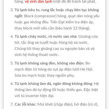
hãng,
vệ sinh dàn lạnh
triệt để để tránh tái phát.
Tủ lạnh kêu to, rung lắc hoặc chạy liên tục không
ngắt
: Block (compressor) hỏng, quạt dàn nóng yếu
hoặc gas không đều. Tiến Đạt kiểm tra điện áp,
thay block mới nếu cần (bảo hành 12 tháng).
Tủ lạnh chảy nước, rò nước sàn nhà
: Gioăng cửa
hở, tắc ống xả tuyết hoặc hỏng bộ xả nước.
Chúng tôi thay gioăng cao su nguyên bản và vệ
sinh hệ thống thoát nước.
Tủ lạnh không sáng đèn, không vào điện
: Bo
mạch điện tử hỏng do sụt áp điện lưới Hà Nội.
Sửa bo mạch hoặc thay nguồn phụ.
Tủ lạnh không làm đá, ngăn đông không đông
: Hệ
thống làm đá tự động lỗi hoặc thiếu gas. Đặc biệt
với tủ inverter hiện đại.
Các lỗi khác
: Mùi khét (chập điện), hở điện (rò rỉ),