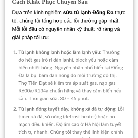
Cách Khắc Phục Chuyên Sâu
Dựa trên kinh nghiệm
sửa tủ lạnh Đống Đa
thực
tế, chúng tôi tổng hợp các lỗi thường gặp nhất.
Mỗi lỗi đều có nguyên nhân kỹ thuật rõ ràng và
giải pháp tối ưu:
Tủ lạnh không lạnh hoặc làm lạnh yếu
: Thường
do hết gas (rò rỉ dàn lạnh), block yếu hoặc cảm
biến nhiệt hỏng. Nguyên nhân phổ biến tại Đống
Đa là bụi bám dàn nóng do môi trường đô thị.
Thợ Tiến Đạt sẽ kiểm tra áp suất gas, nạp gas
R600a/R134a chuẩn hãng và thay cảm biến nếu
cần. Thời gian sửa: 30 – 45 phút.
Tủ lạnh đóng tuyết dày, không xả đá tự động
: Lỗi
timer xả đá, sò nóng (defrost heater) hoặc bo
mạch điều khiển. Độ ẩm cao ở Hà Nội làm tuyết
tích tụ nhanh. Chúng tôi thay thế linh kiện chính