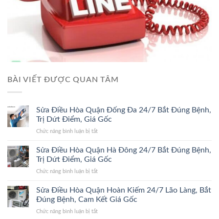
BÀI VIẾT ĐƯỢC QUAN TÂM
Sửa Điều Hòa Quận Đống Đa 24/7 Bắt Đúng Bệnh,
Trị Dứt Điểm, Giá Gốc
ở
Chức năng bình luận bị tắt
Sửa
Điều
Sửa Điều Hòa Quận Hà Đông 24/7 Bắt Đúng Bệnh,
Hòa
Trị Dứt Điểm, Giá Gốc
Quận
ở
Chức năng bình luận bị tắt
Đống
Sửa
Đa
Điều
Sửa Điều Hòa Quận Hoàn Kiếm 24/7 Lão Làng, Bắt
24/7
Hòa
Bắt
Đúng Bệnh, Cam Kết Giá Gốc
Quận
Đúng
ở
Chức năng bình luận bị tắt
Hà
Bệnh,