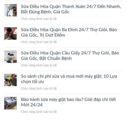
Sửa
Đông
Trị
Điều
Sửa Điều Hòa Quận Thanh Xuân 24/7 Đến Nhanh,
24/7
Dứt
Hòa
Bắt
Bắt Đúng Bệnh, Giá Gốc
Điểm,
Quận
Đúng
Giá
ở
Chức năng bình luận bị tắt
Hoàn
Bệnh,
Gốc
Sửa
Kiếm
Trị
Điều
Sửa Điều Hòa Quận Ba Đình 24/7 Thợ Giỏi, Báo
24/7
Dứt
Hòa
Lão
Giá Gốc, Trị Dứt Điểm
Điểm,
Quận
Làng,
Giá
ở
Chức năng bình luận bị tắt
Thanh
Bắt
Gốc
Sửa
Xuân
Đúng
Điều
Sửa Điều Hòa Quận Cầu Giấy 24/7 Thợ Giỏi, Báo
24/7
Bệnh,
Hòa
Đến
Giá Gốc, Bắt Chuẩn Bệnh
Cam
Quận
Nhanh,
Kết
ở
Chức năng bình luận bị tắt
Ba
Bắt
Giá
Sửa
Đình
Đúng
Gốc
Điều
So sánh chi phí sửa và mua mới máy giặt: 10 Lựa
24/7
Bệnh,
Hòa
Thợ
chọn tối ưu
Giá
Quận
Giỏi,
Gốc
ở
Chức năng bình luận bị tắt
Cầu
Báo
So
Giấy
Giá
sánh
Bảo hành sửa máy giặt bao lâu? Giải đáp chi tiết
24/7
Gốc,
chi
Thợ
Mới 24/24
Trị
phí
Giỏi,
Dứt
ở
Chức năng bình luận bị tắt
sửa
Báo
Điểm
Bảo
và
Giá
hành
mua
Gốc,
sửa
mới