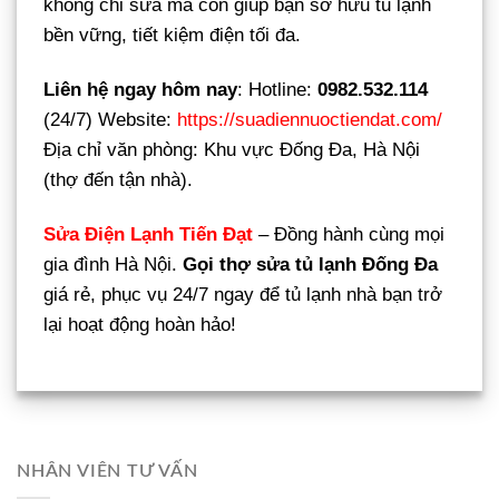
không chỉ sửa mà còn giúp bạn sở hữu tủ lạnh
bền vững, tiết kiệm điện tối đa.
Liên hệ ngay hôm nay
: Hotline:
0982.532.114
(24/7) Website:
https://suadiennuoctiendat.com/
Địa chỉ văn phòng: Khu vực Đống Đa, Hà Nội
(thợ đến tận nhà).
Sửa Điện Lạnh Tiến Đạt
– Đồng hành cùng mọi
gia đình Hà Nội.
Gọi thợ sửa tủ lạnh Đống Đa
giá rẻ, phục vụ 24/7 ngay để tủ lạnh nhà bạn trở
lại hoạt động hoàn hảo!
NHÂN VIÊN TƯ VẤN