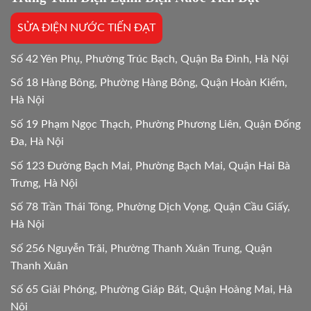
Hướng
dẫn
SỬA ĐIỆN NƯỚC TIẾN ĐẠT
chi
tiết
24h
Số 42 Yên Phụ, Phường Trúc Bạch, Quận Ba Đình, Hà Nội
Số 18 Hàng Bông, Phường Hàng Bông, Quận Hoàn Kiếm,
Hà Nội
Số 19 Phạm Ngọc Thạch, Phường Phương Liên, Quận Đống
Đa, Hà Nội
Số 123 Đường Bạch Mai, Phường Bạch Mai, Quận Hai Bà
Trưng, Hà Nội
Số 78 Trần Thái Tông, Phường Dịch Vọng, Quận Cầu Giấy,
Hà Nội
Số 256 Nguyễn Trãi, Phường Thanh Xuân Trung, Quận
Thanh Xuân
Số 65 Giải Phóng, Phường Giáp Bát, Quận Hoàng Mai, Hà
Nội