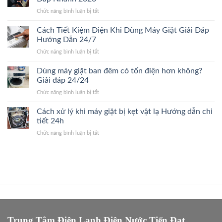
thay
máy
ở
Chức năng bình luận bị tắt
máy
giặt.
Có
giặt
Giải
nên
Cách Tiết Kiệm Điện Khi Dùng Máy Giặt Giải Đáp
mới?
Đáp
mua
Dấu
Hướng Dẫn 24/7
24/24
linh
hiệu
ở
Chức năng bình luận bị tắt
kiện
nhận
Cách
máy
biết
Tiết
Dùng máy giặt ban đêm có tốn điện hơn không?
giặt
nhanh
Kiệm
chính
Giải đáp 24/24
24/7
Điện
hãng?
ở
Chức năng bình luận bị tắt
Khi
Giải
Dùng
Dùng
Đáp
máy
Cách xử lý khi máy giặt bị kẹt vật lạ Hướng dẫn chi
Máy
Nhanh
giặt
Giặt
tiết 24h
2026
ban
Giải
ở
Chức năng bình luận bị tắt
đêm
Đáp
Cách
có
Hướng
xử
tốn
Dẫn
lý
điện
24/7
khi
hơn
máy
không?
giặt
Giải
bị
đáp
kẹt
24/24
vật
lạ
Trung Tâm Điện Lạnh Điện Nước Tiến Đạt