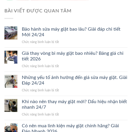
BÀI VIẾT ĐƯỢC QUAN TÂM
Bảo hành sửa máy giặt bao lâu? Giải đáp chi tiết
Mới 24/24
ở
Chức năng bình luận bị tắt
Bảo
hành
Giá thay vòng bi máy giặt bao nhiêu? Bảng giá chi
sửa
tiết 2026
máy
ở
Chức năng bình luận bị tắt
giặt
Giá
bao
thay
Những yếu tố ảnh hưởng đến giá sửa máy giặt. Giải
lâu?
vòng
Giải
Đáp 24/24
bi
đáp
ở
Chức năng bình luận bị tắt
máy
chi
Những
giặt
tiết
yếu
Khi nào nên thay máy giặt mới? Dấu hiệu nhận biết
bao
Mới
tố
nhiêu?
nhanh 24/7
24/24
ảnh
Bảng
ở
Chức năng bình luận bị tắt
hưởng
giá
Khi
đến
chi
nào
Có nên mua linh kiện máy giặt chính hãng? Giải
giá
tiết
nên
sửa
Đáp Nhanh 2026
2026