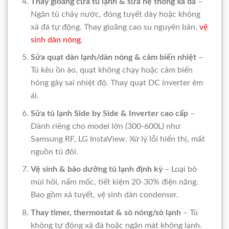
Thay gioăng cửa tủ lạnh & sửa hệ thống xả đá
–
Ngăn tủ chảy nước, đóng tuyết dày hoặc không
xả đá tự động. Thay gioăng cao su nguyên bản,
vệ
sinh dàn nóng
.
Sửa quạt dàn lạnh/dàn nóng & cảm biến nhiệt
–
Tủ kêu ồn ào, quạt không chạy hoặc cảm biến
hỏng gây sai nhiệt độ. Thay quạt DC inverter êm
ái.
Sửa tủ lạnh Side by Side & Inverter cao cấp
–
Dành riêng cho model lớn (300-600L) như
Samsung RF, LG InstaView. Xử lý lỗi hiển thị, mất
nguồn tủ đôi.
Vệ sinh & bảo dưỡng tủ lạnh định kỳ
– Loại bỏ
mùi hôi, nấm mốc, tiết kiệm 20-30% điện năng.
Bao gồm xả tuyết, vệ sinh dàn condenser.
Thay timer, thermostat & sò nóng/sò lạnh
– Tủ
không tự động xả đá hoặc ngăn mát không lạnh.