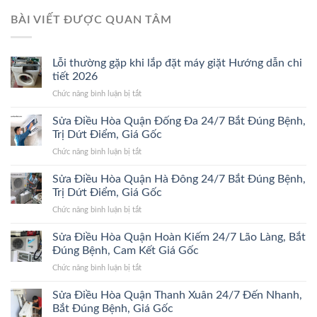
BÀI VIẾT ĐƯỢC QUAN TÂM
Lỗi thường gặp khi lắp đặt máy giặt Hướng dẫn chi
tiết 2026
ở
Chức năng bình luận bị tắt
Lỗi
thường
Sửa Điều Hòa Quận Đống Đa 24/7 Bắt Đúng Bệnh,
gặp
Trị Dứt Điểm, Giá Gốc
khi
ở
Chức năng bình luận bị tắt
lắp
Sửa
đặt
Điều
Sửa Điều Hòa Quận Hà Đông 24/7 Bắt Đúng Bệnh,
máy
Hòa
giặt
Trị Dứt Điểm, Giá Gốc
Quận
Hướng
ở
Chức năng bình luận bị tắt
Đống
dẫn
Sửa
Đa
chi
Điều
Sửa Điều Hòa Quận Hoàn Kiếm 24/7 Lão Làng, Bắt
24/7
tiết
Hòa
Bắt
Đúng Bệnh, Cam Kết Giá Gốc
2026
Quận
Đúng
ở
Chức năng bình luận bị tắt
Hà
Bệnh,
Sửa
Đông
Trị
Điều
Sửa Điều Hòa Quận Thanh Xuân 24/7 Đến Nhanh,
24/7
Dứt
Hòa
Bắt
Bắt Đúng Bệnh, Giá Gốc
Điểm,
Quận