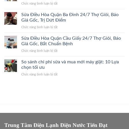
Đúng
Giá
ở
Chức năng bình luận bị tắt
Hoàn
Bệnh,
Gốc
Sửa
Kiếm
Trị
Điều
Sửa Điều Hòa Quận Ba Đình 24/7 Thợ Giỏi, Báo
24/7
Dứt
Hòa
Lão
Giá Gốc, Trị Dứt Điểm
Điểm,
Quận
Làng,
Giá
ở
Chức năng bình luận bị tắt
Thanh
Bắt
Gốc
Sửa
Xuân
Đúng
Điều
Sửa Điều Hòa Quận Cầu Giấy 24/7 Thợ Giỏi, Báo
24/7
Bệnh,
Hòa
Đến
Giá Gốc, Bắt Chuẩn Bệnh
Cam
Quận
Nhanh,
Kết
ở
Chức năng bình luận bị tắt
Ba
Bắt
Giá
Sửa
Đình
Đúng
Gốc
Điều
So sánh chi phí sửa và mua mới máy giặt: 10 Lựa
24/7
Bệnh,
Hòa
Thợ
chọn tối ưu
Giá
Quận
Giỏi,
Gốc
ở
Chức năng bình luận bị tắt
Cầu
Báo
So
Giấy
Giá
sánh
24/7
Gốc,
chi
Thợ
Trị
phí
Giỏi,
Dứt
sửa
Báo
Điểm
và
Giá
mua
Gốc,
mới
Bắt
máy
Chuẩn
giặt:
Trung Tâm Điện Lạnh Điện Nước Tiến Đạt
Bệnh
10