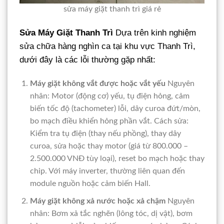
sửa máy giặt thanh trì giá rẻ
Sửa Máy Giặt Thanh Trì
Dựa trên kinh nghiệm
sửa chữa hàng nghìn ca tại khu vực Thanh Trì,
dưới đây là các lỗi thường gặp nhất:
Máy giặt không vắt được hoặc vắt yếu
Nguyên
nhân: Motor (động cơ) yếu, tụ điện hỏng, cảm
biến tốc độ (tachometer) lỗi, dây curoa đứt/mòn,
bo mạch điều khiển hỏng phần vắt. Cách sửa:
Kiểm tra tụ điện (thay nếu phồng), thay dây
curoa, sửa hoặc thay motor (giá từ 800.000 –
2.500.000 VNĐ tùy loại), reset bo mạch hoặc thay
chip. Với máy inverter, thường liên quan đến
module nguồn hoặc cảm biến Hall.
Máy giặt không xả nước hoặc xả chậm
Nguyên
nhân: Bơm xả tắc nghẽn (lông tóc, dị vật), bơm