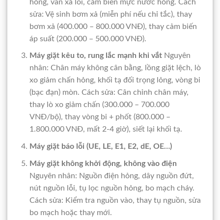
hỏng, van xả lỗi, cảm biến mực nước hỏng. Cách
sửa: Vệ sinh bơm xả (miễn phí nếu chỉ tắc), thay
bơm xả (400.000 – 800.000 VNĐ), thay cảm biến
áp suất (200.000 – 500.000 VNĐ).
Máy giặt kêu to, rung lắc mạnh khi vắt
Nguyên
nhân: Chân máy không cân bằng, lồng giặt lệch, lò
xo giảm chấn hỏng, khối tạ đối trọng lỏng, vòng bi
(bạc đạn) mòn. Cách sửa: Cân chỉnh chân máy,
thay lò xo giảm chấn (300.000 – 700.000
VNĐ/bộ), thay vòng bi + phốt (800.000 –
1.800.000 VNĐ, mất 2-4 giờ), siết lại khối tạ.
Máy giặt báo lỗi (UE, LE, E1, E2, dE, OE…)
Máy giặt không khởi động, không vào điện
Nguyên nhân: Nguồn điện hỏng, dây nguồn đứt,
nút nguồn lỗi, tụ lọc nguồn hỏng, bo mạch cháy.
Cách sửa: Kiểm tra nguồn vào, thay tụ nguồn, sửa
bo mạch hoặc thay mới.