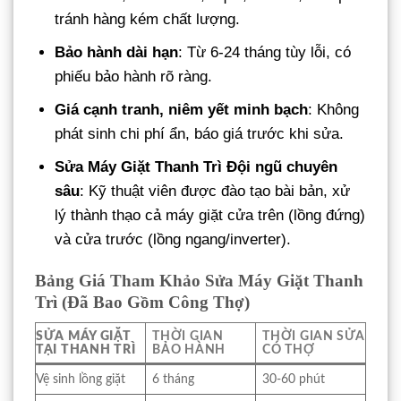
tránh hàng kém chất lượng.
Bảo hành dài hạn
: Từ 6-24 tháng tùy lỗi, có
phiếu bảo hành rõ ràng.
Giá cạnh tranh, niêm yết minh bạch
: Không
phát sinh chi phí ẩn, báo giá trước khi sửa.
Sửa Máy Giặt Thanh Trì
Đội ngũ chuyên
sâu
: Kỹ thuật viên được đào tạo bài bản, xử
lý thành thạo cả máy giặt cửa trên (lồng đứng)
và cửa trước (lồng ngang/inverter).
Bảng Giá Tham Khảo Sửa Máy Giặt Thanh
Trì (Đã Bao Gồm Công Thợ)
SỬA MÁY GIẶT
THỜI GIAN
THỜI GIAN SỬA
TẠI THANH TRÌ
BẢO HÀNH
CÓ THỢ
Vệ sinh lồng giặt
6 tháng
30-60 phút