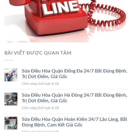
BÀI VIẾT ĐƯỢC QUAN TÂM
Sửa Điều Hòa Quận Đống Đa 24/7 Bắt Đúng Bệnh,
Trị Dứt Điểm, Giá Gốc
ở
Chức năng bình luận bị tắt
Sửa
Điều
Sửa Điều Hòa Quận Hà Đông 24/7 Bắt Đúng Bệnh,
Hòa
Trị Dứt Điểm, Giá Gốc
Quận
ở
Chức năng bình luận bị tắt
Đống
Sửa
Đa
Điều
Sửa Điều Hòa Quận Hoàn Kiếm 24/7 Lão Làng, Bắt
24/7
Hòa
Bắt
Đúng Bệnh, Cam Kết Giá Gốc
Quận
Đúng
ở