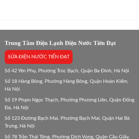
Gốc,
sửa
mới
Bắt
máy
máy
Chuẩn
giặt
giặt:
Bệnh
bao
10
lâu?
Lựa
Giải
chọn
đáp
tối
chi
Trung Tâm Điện Lạnh Điện Nước Tiến Đạt
ưu
tiết
Mới
SỬA ĐIỆN NƯỚC TIẾN ĐẠT
24/24
Số 42 Yên Phụ, Phường Trúc Bạch, Quận Ba Đình, Hà Nội
Số 18 Hàng Bông, Phường Hàng Bông, Quận Hoàn Kiếm,
Hà Nội
Số 19 Phạm Ngọc Thạch, Phường Phương Liên, Quận Đống
Đa, Hà Nội
Số 123 Đường Bạch Mai, Phường Bạch Mai, Quận Hai Bà
Trưng, Hà Nội
Số 78 Trần Thái Tông, Phường Dịch Vọng, Quận Cầu Giấy,