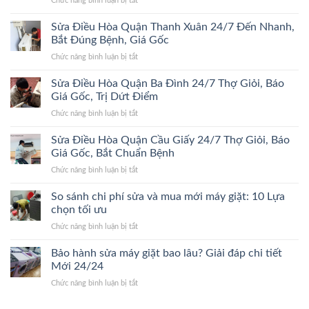
Chức năng bình luận bị tắt
Hà
Bệnh,
Sửa
Đông
Trị
Điều
Sửa Điều Hòa Quận Thanh Xuân 24/7 Đến Nhanh,
24/7
Dứt
Hòa
Bắt
Bắt Đúng Bệnh, Giá Gốc
Điểm,
Quận
Đúng
Giá
ở
Chức năng bình luận bị tắt
Hoàn
Bệnh,
Gốc
Sửa
Kiếm
Trị
Điều
Sửa Điều Hòa Quận Ba Đình 24/7 Thợ Giỏi, Báo
24/7
Dứt
Hòa
Lão
Giá Gốc, Trị Dứt Điểm
Điểm,
Quận
Làng,
Giá
ở
Chức năng bình luận bị tắt
Thanh
Bắt
Gốc
Sửa
Xuân
Đúng
Điều
Sửa Điều Hòa Quận Cầu Giấy 24/7 Thợ Giỏi, Báo
24/7
Bệnh,
Hòa
Đến
Giá Gốc, Bắt Chuẩn Bệnh
Cam
Quận
Nhanh,
Kết
ở
Chức năng bình luận bị tắt
Ba
Bắt
Giá
Sửa
Đình
Đúng
Gốc
Điều
So sánh chi phí sửa và mua mới máy giặt: 10 Lựa
24/7
Bệnh,
Hòa
Thợ
chọn tối ưu
Giá
Quận
Giỏi,
Gốc
ở
Chức năng bình luận bị tắt
Cầu
Báo
So
Giấy
Giá
sánh
Bảo hành sửa máy giặt bao lâu? Giải đáp chi tiết
24/7
Gốc,
chi
Thợ
Mới 24/24
Trị
phí
Giỏi,
Dứt
ở
Chức năng bình luận bị tắt
sửa
Báo
Điểm
Bảo
và
Giá
hành
mua