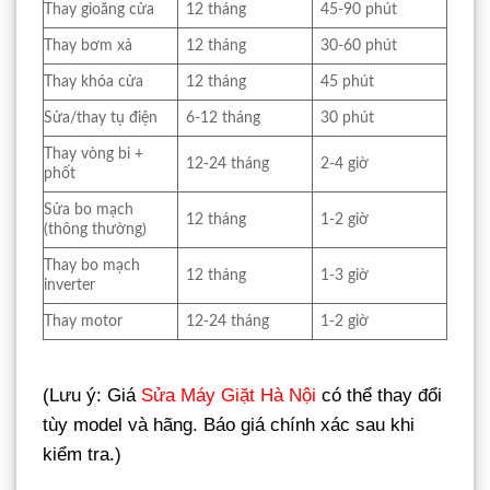
Thay gioăng cửa
12 tháng
45-90 phút
Thay bơm xả
12 tháng
30-60 phút
Thay khóa cửa
12 tháng
45 phút
Sửa/thay tụ điện
6-12 tháng
30 phút
Thay vòng bi +
12-24 tháng
2-4 giờ
phốt
Sửa bo mạch
12 tháng
1-2 giờ
(thông thường)
Thay bo mạch
12 tháng
1-3 giờ
inverter
Thay motor
12-24 tháng
1-2 giờ
(Lưu ý: Giá
Sửa Máy Giặt Hà Nội
có thể thay đổi
tùy model và hãng. Báo giá chính xác sau khi
kiểm tra.)