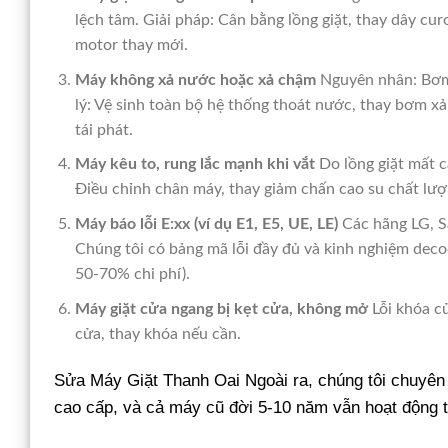
lệch tâm. Giải pháp: Cân bằng lồng giặt, thay dây cu
motor thay mới.
Máy không xả nước hoặc xả chậm
Nguyên nhân: Bơm 
lý: Vệ sinh toàn bộ hệ thống thoát nước, thay bơm xả
tái phát.
Máy kêu to, rung lắc mạnh khi vắt
Do lồng giặt mất c
Điều chỉnh chân máy, thay giảm chấn cao su chất lượn
Máy báo lỗi E:xx (ví dụ E1, E5, UE, LE)
Các hãng LG, Sa
Chúng tôi có bảng mã lỗi đầy đủ và kinh nghiệm deco
50-70% chi phí).
Máy giặt cửa ngang bị kẹt cửa, không mở
Lỗi khóa c
cửa, thay khóa nếu cần.
Sửa Máy Giặt Thanh Oai Ngoài ra, chúng tôi chuyên 
cao cấp, và cả máy cũ đời 5-10 năm vẫn hoạt động t