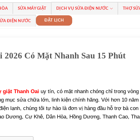
 HÒA
SỬA MÁY GIẶT
DỊCH VỤ SỬA ĐIỆN NƯỚC
THỢ SỬ
ĐẶT LỊCH
SỬA ĐIỆN NƯỚC
i 2026 Có Mặt Nhanh Sau 15 Phút
 giặt Thanh Oai
uy tín, có mặt nhanh chóng chỉ trong vòng
ạng mục sửa chữa lớn, linh kiện chính hãng. Với hơn 10 năm
iện lạnh, chúng tôi tự hào là đơn vị hàng đầu hỗ trợ bà con 
, Cao Dương, Cự Khê, Dân Hòa, Hồng Dương, Thanh Cao, Tha