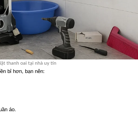
ặt thanh oai tại nhà uy tín
ền bỉ hơn, bạn nên:
quần áo.