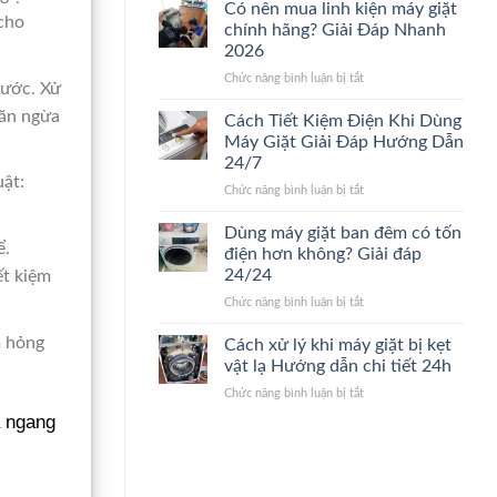
nào
sửa
Có nên mua linh kiện máy giặt
 cho
nên
máy
chính hãng? Giải Đáp Nhanh
thay
giặt.
2026
máy
Giải
ở
Chức năng bình luận bị tắt
giặt
Đáp
nước. Xử
Có
mới?
24/24
găn ngừa
nên
Dấu
Cách Tiết Kiệm Điện Khi Dùng
mua
hiệu
Máy Giặt Giải Đáp Hướng Dẫn
linh
nhận
24/7
kiện
biết
uật:
ở
Chức năng bình luận bị tắt
máy
nhanh
Cách
giặt
24/7
Tiết
chính
Dùng máy giặt ban đêm có tốn
ể.
Kiệm
hãng?
điện hơn không? Giải đáp
Điện
Giải
24/24
ết kiệm
Khi
Đáp
ở
Chức năng bình luận bị tắt
Dùng
Nhanh
Dùng
Máy
2026
máy
m hỏng
Giặt
Cách xử lý khi máy giặt bị kẹt
giặt
Giải
vật lạ Hướng dẫn chi tiết 24h
ban
Đáp
ở
Chức năng bình luận bị tắt
đêm
Hướng
Cách
có
Dẫn
a ngang
xử
tốn
24/7
lý
điện
khi
hơn
máy
không?