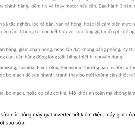
roa chính hãng, kiểm tra và thay motor nếu cần. Bảo hành 3 năm
xả tắc nghẽn, lọc xả bẩn, van xả hỏng, hoặc lỗi cảm biến mực 
 nếu cần. Chúng tôi còn kết hợp vệ sinh lồng giặt miễn phí để n
ân bằng, giảm chấn hỏng, hoặc lắp đặt không bằng phẳng. Kỹ th
g cao, cân bằng động lồng giặt bằng thiết bị chuyên dụng.
msung, Toshiba, Electrolux, Panasonic thường báo mã lỗi cụ th
de bo mạch để sửa nhanh, tránh thay bo mới không cần thiết (ti
ửa, bo mạch, hoặc cơ cấu cơ khí. Mở khóa an toàn mà không là
sửa các dòng máy giặt inverter tiết kiệm điện, máy giặt cử
ốt sau sửa.