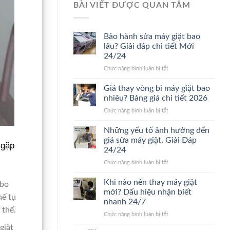
BÀI VIẾT ĐƯỢC QUAN TÂM
Bảo hành sửa máy giặt bao
lâu? Giải đáp chi tiết Mới
24/24
ở
Chức năng bình luận bị tắt
Bảo
hành
Giá thay vòng bi máy giặt bao
sửa
nhiêu? Bảng giá chi tiết 2026
máy
ở
Chức năng bình luận bị tắt
giặt
Giá
bao
thay
Những yếu tố ảnh hưởng đến
lâu?
vòng
Giải
giá sửa máy giặt. Giải Đáp
 gặp
bi
đáp
24/24
máy
chi
ở
Chức năng bình luận bị tắt
giặt
tiết
Những
bao
Mới
yếu
nhiêu?
Khi nào nên thay máy giặt
24/24
 bo
tố
Bảng
mới? Dấu hiệu nhận biết
hế tụ
ảnh
giá
nhanh 24/7
hưởng
chi
 thế.
ở
Chức năng bình luận bị tắt
đến
tiết
Khi
giá
2026
giặt