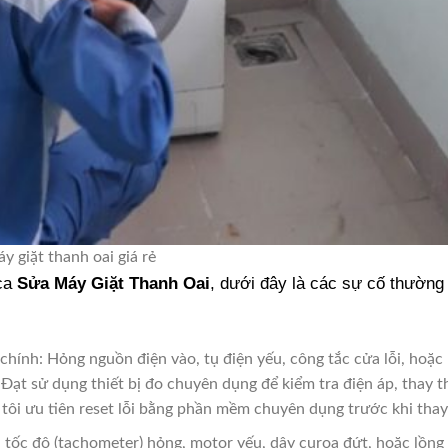
y giặt thanh oai giá rẻ
 ca
Sửa Máy Giặt Thanh Oai
, dưới đây là các sự cố thường
hính: Hỏng nguồn điện vào, tụ điện yếu, công tắc cửa lỗi, hoặc
Đạt sử dụng thiết bị đo chuyên dụng để kiểm tra điện áp, thay t
tôi ưu tiên reset lỗi bằng phần mềm chuyên dụng trước khi thay
ốc độ (tachometer) hỏng, motor yếu, dây curoa đứt, hoặc lồng 