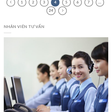
1
2
3
4
5
6
7
…
24
NHÂN VIÊN TƯ VẤN