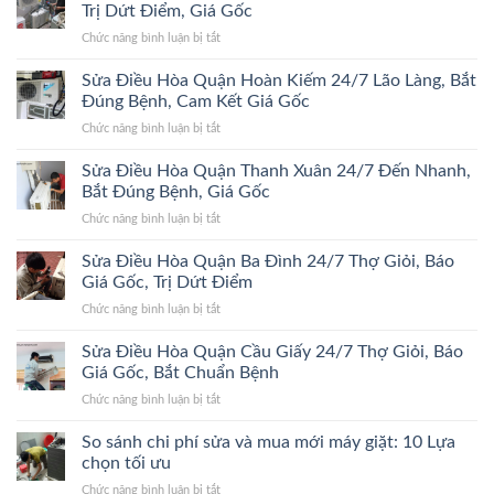
Hòa
Trị Dứt Điểm, Giá Gốc
Quận
ở
Chức năng bình luận bị tắt
Đống
Sửa
Đa
Điều
Sửa Điều Hòa Quận Hoàn Kiếm 24/7 Lão Làng, Bắt
24/7
Hòa
Bắt
Đúng Bệnh, Cam Kết Giá Gốc
Quận
Đúng
ở
Chức năng bình luận bị tắt
Hà
Bệnh,
Sửa
Đông
Trị
Điều
Sửa Điều Hòa Quận Thanh Xuân 24/7 Đến Nhanh,
24/7
Dứt
Hòa
Bắt
Bắt Đúng Bệnh, Giá Gốc
Điểm,
Quận
Đúng
Giá
ở
Chức năng bình luận bị tắt
Hoàn
Bệnh,
Gốc
Sửa
Kiếm
Trị
Điều
Sửa Điều Hòa Quận Ba Đình 24/7 Thợ Giỏi, Báo
24/7
Dứt
Hòa
Lão
Giá Gốc, Trị Dứt Điểm
Điểm,
Quận
Làng,
Giá
ở
Chức năng bình luận bị tắt
Thanh
Bắt
Gốc
Sửa
Xuân
Đúng
Điều
Sửa Điều Hòa Quận Cầu Giấy 24/7 Thợ Giỏi, Báo
24/7
Bệnh,
Hòa
Đến
Giá Gốc, Bắt Chuẩn Bệnh
Cam
Quận
Nhanh,
Kết
ở
Chức năng bình luận bị tắt
Ba
Bắt
Giá
Sửa
Đình
Đúng
Gốc
Điều
So sánh chi phí sửa và mua mới máy giặt: 10 Lựa
24/7
Bệnh,
Hòa
Thợ
chọn tối ưu
Giá
Quận
Giỏi,
Gốc
ở
Chức năng bình luận bị tắt
Cầu