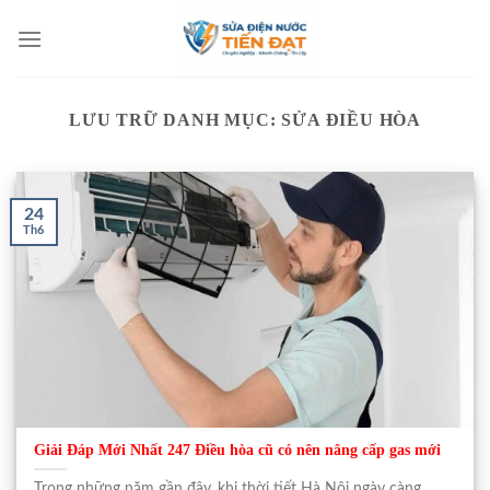
Bỏ
qua
nội
dung
LƯU TRỮ DANH MỤC:
SỬA ĐIỀU HÒA
24
Th6
Giải Đáp Mới Nhất 247 Điều hòa cũ có nên nâng cấp gas mới
Trong những năm gần đây, khi thời tiết Hà Nội ngày càng