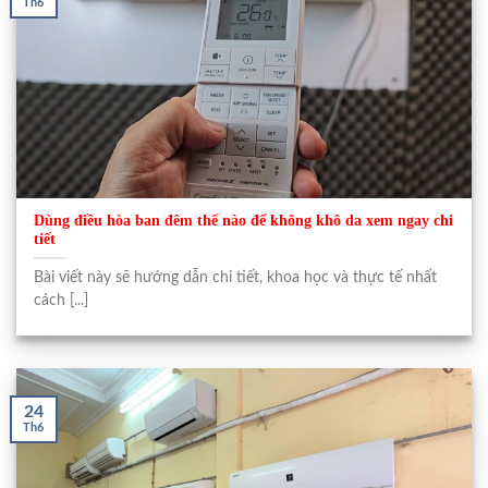
Th6
Dùng điều hòa ban đêm thế nào để không khô da xem ngay chi
tiết
Bài viết này sẽ hướng dẫn chi tiết, khoa học và thực tế nhất
cách [...]
24
Th6