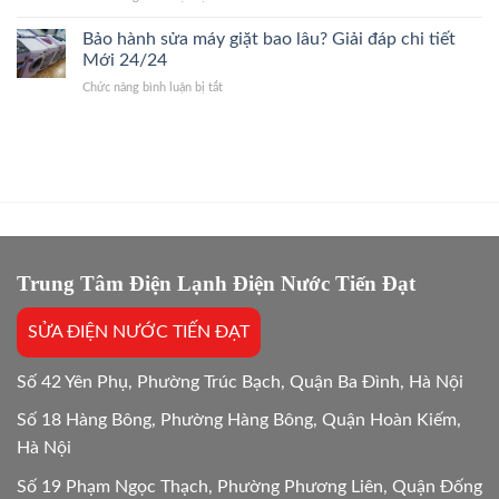
Báo
So
Giấy
Giá
sánh
Bảo hành sửa máy giặt bao lâu? Giải đáp chi tiết
24/7
Gốc,
chi
Thợ
Mới 24/24
Trị
phí
Giỏi,
Dứt
ở
Chức năng bình luận bị tắt
sửa
Báo
Điểm
Bảo
và
Giá
hành
mua
Gốc,
sửa
mới
Bắt
máy
máy
Chuẩn
giặt
giặt:
Bệnh
bao
10
lâu?
Lựa
Giải
chọn
đáp
tối
chi
Trung Tâm Điện Lạnh Điện Nước Tiến Đạt
ưu
tiết
Mới
SỬA ĐIỆN NƯỚC TIẾN ĐẠT
24/24
Số 42 Yên Phụ, Phường Trúc Bạch, Quận Ba Đình, Hà Nội
Số 18 Hàng Bông, Phường Hàng Bông, Quận Hoàn Kiếm,
Hà Nội
Số 19 Phạm Ngọc Thạch, Phường Phương Liên, Quận Đống