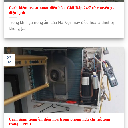
Cách kiểm tra attomat điều hòa, Giải Đáp 24/7 từ chuyên gia
điện lạnh
Trong khí hậu nóng ẩm của Hà Nội, máy điều hòa là thiết bị
không [...]
23
Th6
Cách giảm tiếng ồn điều hòa trong phòng ngủ chi tiết xem
trong 5 Phút