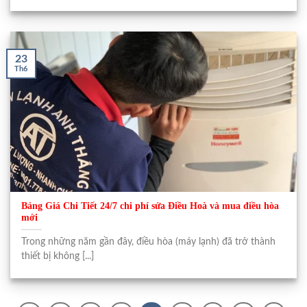
23
Th6
Bảng Giá Chi Tiết 24/7 chi phí sửa Điều Hoà và mua điều hòa
mới
Trong những năm gần đây, điều hòa (máy lạnh) đã trở thành
thiết bị không [...]