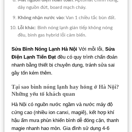
Mất nguồn điện hoàn toàn
: Aptomat chính hỏng,
dây nguồn đứt, board mạch cháy.
Không nhận nước vào
: Van 1 chiều tắc bùn đất.
Lỗi khác
: Bình nóng lạnh gián tiếp không nóng
đều, bình gas hybrid lỗi cảm biến.
Sửa Bình Nóng Lạnh Hà Nội
Với mỗi lỗi,
Sửa
Điện Lạnh Tiến Đạt
đều có quy trình chẩn đoán
nhanh bằng thiết bị chuyên dụng, tránh sửa sai
gây tốn kém thêm.
Tại sao bình nóng lạnh hay hỏng ở Hà Nội?
Những yếu tố khách quan
Hà Nội có nguồn nước ngầm và nước máy độ
cứng cao (nhiều ion canxi, magiê), kết hợp khí
hậu ẩm mưa phùn khiến bình dễ đóng cặn, thanh
magie nhanh hao mòn. Gia đình sử dụng 4-6