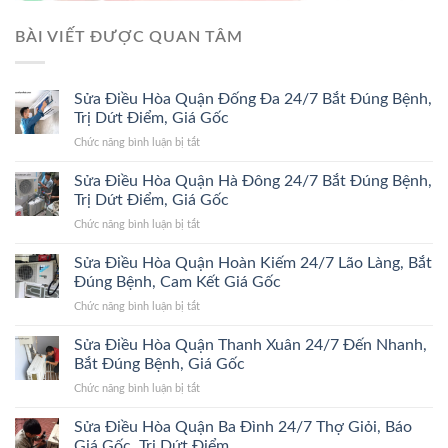
BÀI VIẾT ĐƯỢC QUAN TÂM
Sửa Điều Hòa Quận Đống Đa 24/7 Bắt Đúng Bệnh,
Trị Dứt Điểm, Giá Gốc
ở
Chức năng bình luận bị tắt
Sửa
Điều
Sửa Điều Hòa Quận Hà Đông 24/7 Bắt Đúng Bệnh,
Hòa
Trị Dứt Điểm, Giá Gốc
Quận
ở
Chức năng bình luận bị tắt
Đống
Sửa
Đa
Điều
Sửa Điều Hòa Quận Hoàn Kiếm 24/7 Lão Làng, Bắt
24/7
Hòa
Bắt
Đúng Bệnh, Cam Kết Giá Gốc
Quận
Đúng
ở
Chức năng bình luận bị tắt
Hà
Bệnh,
Sửa
Đông
Trị
Điều
Sửa Điều Hòa Quận Thanh Xuân 24/7 Đến Nhanh,
24/7
Dứt
Hòa
Bắt
Bắt Đúng Bệnh, Giá Gốc
Điểm,
Quận
Đúng
Giá
ở
Chức năng bình luận bị tắt
Hoàn
Bệnh,
Gốc
Sửa
Kiếm
Trị
Điều
Sửa Điều Hòa Quận Ba Đình 24/7 Thợ Giỏi, Báo
24/7
Dứt
Hòa
Lão
Giá Gốc, Trị Dứt Điểm
Điểm,