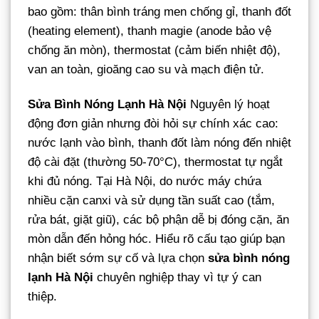
bao gồm: thân bình tráng men chống gỉ, thanh đốt
(heating element), thanh magie (anode bảo vệ
chống ăn mòn), thermostat (cảm biến nhiệt độ),
van an toàn, gioăng cao su và mạch điện tử.
Sửa Bình Nóng Lạnh Hà Nội
Nguyên lý hoạt
động đơn giản nhưng đòi hỏi sự chính xác cao:
nước lạnh vào bình, thanh đốt làm nóng đến nhiệt
độ cài đặt (thường 50-70°C), thermostat tự ngắt
khi đủ nóng. Tại Hà Nội, do nước máy chứa
nhiều cặn canxi và sử dụng tần suất cao (tắm,
rửa bát, giặt giũ), các bộ phận dễ bị đóng cặn, ăn
mòn dẫn đến hỏng hóc. Hiểu rõ cấu tạo giúp bạn
nhận biết sớm sự cố và lựa chọn
sửa bình nóng
lạnh Hà Nội
chuyên nghiệp thay vì tự ý can
thiệp.