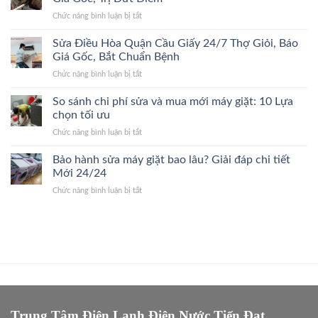
Quận
Làng,
Giá
ở
Chức năng bình luận bị tắt
Thanh
Bắt
Gốc
Sửa
Xuân
Đúng
Điều
Sửa Điều Hòa Quận Cầu Giấy 24/7 Thợ Giỏi, Báo
24/7
Bệnh,
Hòa
Đến
Giá Gốc, Bắt Chuẩn Bệnh
Cam
Quận
Nhanh,
Kết
ở
Chức năng bình luận bị tắt
Ba
Bắt
Giá
Sửa
Đình
Đúng
Gốc
Điều
So sánh chi phí sửa và mua mới máy giặt: 10 Lựa
24/7
Bệnh,
Hòa
Thợ
chọn tối ưu
Giá
Quận
Giỏi,
Gốc
ở
Chức năng bình luận bị tắt
Cầu
Báo
So
Giấy
Giá
sánh
Bảo hành sửa máy giặt bao lâu? Giải đáp chi tiết
24/7
Gốc,
chi
Thợ
Mới 24/24
Trị
phí
Giỏi,
Dứt
ở
Chức năng bình luận bị tắt
sửa
Báo
Điểm
Bảo
và
Giá
hành
mua
Gốc,
sửa
mới
Bắt
máy
máy
Chuẩn
giặt
giặt:
Bệnh
bao
10
lâu?
Lựa
Giải
chọn
đáp
tối
chi
Trung Tâm Điện Lạnh Điện Nước Tiến Đạt
ưu