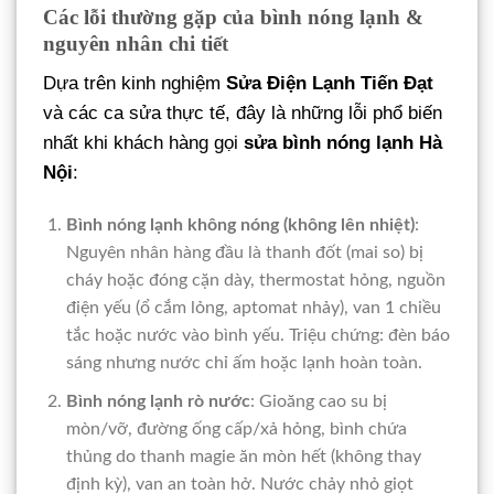
Các lỗi thường gặp của bình nóng lạnh &
nguyên nhân chi tiết
Dựa trên kinh nghiệm
Sửa Điện Lạnh Tiến Đạt
và các ca sửa thực tế, đây là những lỗi phổ biến
nhất khi khách hàng gọi
sửa bình nóng lạnh Hà
Nội
:
Bình nóng lạnh không nóng (không lên nhiệt)
:
Nguyên nhân hàng đầu là thanh đốt (mai so) bị
cháy hoặc đóng cặn dày, thermostat hỏng, nguồn
điện yếu (ổ cắm lỏng, aptomat nhảy), van 1 chiều
tắc hoặc nước vào bình yếu. Triệu chứng: đèn báo
sáng nhưng nước chỉ ấm hoặc lạnh hoàn toàn.
Bình nóng lạnh rò nước
: Gioăng cao su bị
mòn/vỡ, đường ống cấp/xả hỏng, bình chứa
thủng do thanh magie ăn mòn hết (không thay
định kỳ), van an toàn hở. Nước chảy nhỏ giọt