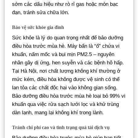
sớm các dấu hiệu như rò rỉ gas hoặc mòn bạc
đạn, tránh sửa chữa lớn.
Bảo vệ sức khỏe gia đình
Sức khỏe là lý do quan trọng nhất để bảo dưỡng
điều hòa trước mùa hè. Máy bẩn là “ổ” chứa vi
khuẩn, nấm mốc và bụi mịn PM2.5 – nguyên
nhân gây dị ứng, hen suyễn và các bệnh hô hấp.
Tại Hà Nội, nơi chất lượng không khí thường ở
mức kém, điều hòa không được vệ sinh có thể
lan tỏa các chất độc hại vào không gian sống.
Bảo dưỡng điều hòa trước mùa hè loại bỏ 99% vi
khuẩn qua việc rửa sạch lưới lọc và khử trùng
dàn lạnh, mang lại không khí trong lành.
Tránh chi phí cao và tình trạng quá tải dịch vụ
Bảo dưỡng điều hòa trước mùa hè giúp bạn tiết