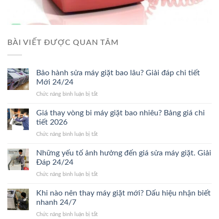
BÀI VIẾT ĐƯỢC QUAN TÂM
Bảo hành sửa máy giặt bao lâu? Giải đáp chi tiết
Mới 24/24
ở
Chức năng bình luận bị tắt
Bảo
hành
Giá thay vòng bi máy giặt bao nhiêu? Bảng giá chi
sửa
tiết 2026
máy
ở
Chức năng bình luận bị tắt
giặt
Giá
bao
thay
Những yếu tố ảnh hưởng đến giá sửa máy giặt. Giải
lâu?
vòng
Giải
Đáp 24/24
bi
đáp
ở
Chức năng bình luận bị tắt
máy
chi
Những
giặt
tiết
yếu
Khi nào nên thay máy giặt mới? Dấu hiệu nhận biết
bao
Mới
tố
nhiêu?
nhanh 24/7
24/24
ảnh
Bảng
ở
Chức năng bình luận bị tắt
hưởng
giá