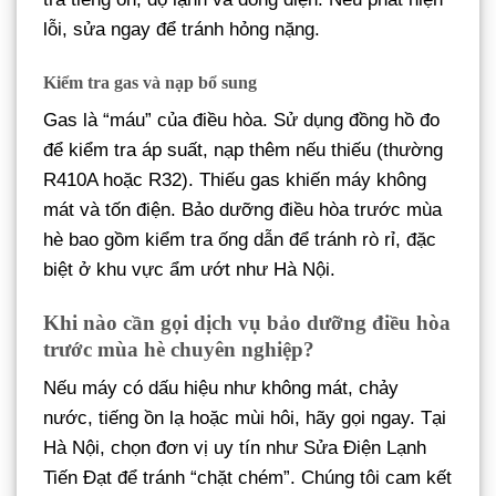
lỗi, sửa ngay để tránh hỏng nặng.
Kiểm tra gas và nạp bổ sung
Gas là “máu” của điều hòa. Sử dụng đồng hồ đo
để kiểm tra áp suất, nạp thêm nếu thiếu (thường
R410A hoặc R32). Thiếu gas khiến máy không
mát và tốn điện. Bảo dưỡng điều hòa trước mùa
hè bao gồm kiểm tra ống dẫn để tránh rò rỉ, đặc
biệt ở khu vực ẩm ướt như Hà Nội.
Khi nào cần gọi dịch vụ bảo dưỡng điều hòa
trước mùa hè chuyên nghiệp?
Nếu máy có dấu hiệu như không mát, chảy
nước, tiếng ồn lạ hoặc mùi hôi, hãy gọi ngay. Tại
Hà Nội, chọn đơn vị uy tín như Sửa Điện Lạnh
Tiến Đạt để tránh “chặt chém”. Chúng tôi cam kết