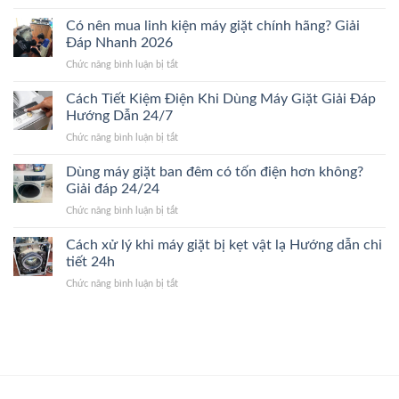
Khi
đến
chi
nào
Có nên mua linh kiện máy giặt chính hãng? Giải
giá
tiết
nên
sửa
Đáp Nhanh 2026
2026
thay
máy
ở
Chức năng bình luận bị tắt
máy
giặt.
Có
giặt
Giải
nên
Cách Tiết Kiệm Điện Khi Dùng Máy Giặt Giải Đáp
mới?
Đáp
mua
Dấu
Hướng Dẫn 24/7
24/24
linh
hiệu
ở
Chức năng bình luận bị tắt
kiện
nhận
Cách
máy
biết
Tiết
Dùng máy giặt ban đêm có tốn điện hơn không?
giặt
nhanh
Kiệm
chính
Giải đáp 24/24
24/7
Điện
hãng?
ở
Chức năng bình luận bị tắt
Khi
Giải
Dùng
Dùng
Đáp
máy
Cách xử lý khi máy giặt bị kẹt vật lạ Hướng dẫn chi
Máy
Nhanh
giặt
Giặt
tiết 24h
2026
ban
Giải
ở
Chức năng bình luận bị tắt
đêm
Đáp
Cách
có
Hướng
xử
tốn
Dẫn
lý
điện
24/7
khi
hơn
máy
không?
giặt
Giải
bị
đáp