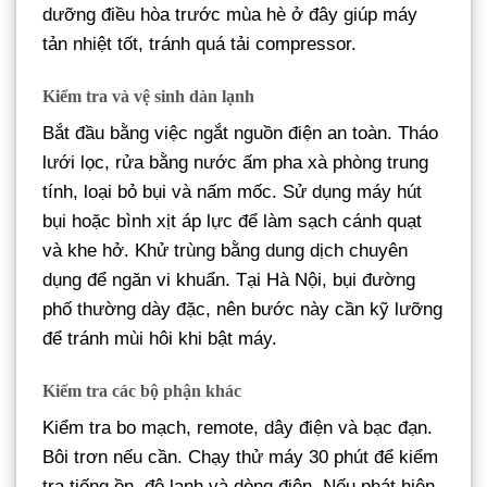
dưỡng điều hòa trước mùa hè ở đây giúp máy
tản nhiệt tốt, tránh quá tải compressor.
Kiểm tra và vệ sinh dàn lạnh
Bắt đầu bằng việc ngắt nguồn điện an toàn. Tháo
lưới lọc, rửa bằng nước ấm pha xà phòng trung
tính, loại bỏ bụi và nấm mốc. Sử dụng máy hút
bụi hoặc bình xịt áp lực để làm sạch cánh quạt
và khe hở. Khử trùng bằng dung dịch chuyên
dụng để ngăn vi khuẩn. Tại Hà Nội, bụi đường
phố thường dày đặc, nên bước này cần kỹ lưỡng
để tránh mùi hôi khi bật máy.
Kiểm tra các bộ phận khác
Kiểm tra bo mạch, remote, dây điện và bạc đạn.
Bôi trơn nếu cần. Chạy thử máy 30 phút để kiểm
tra tiếng ồn, độ lạnh và dòng điện. Nếu phát hiện