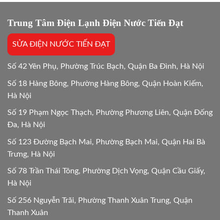
kẹt
24/24
vật
lạ
Trung Tâm Điện Lạnh Điện Nước Tiến Đạt
Hướng
dẫn
SỬA ĐIỆN NƯỚC TIẾN ĐẠT
chi
tiết
24h
Số 42 Yên Phụ, Phường Trúc Bạch, Quận Ba Đình, Hà Nội
Số 18 Hàng Bông, Phường Hàng Bông, Quận Hoàn Kiếm,
Hà Nội
Số 19 Phạm Ngọc Thạch, Phường Phương Liên, Quận Đống
Đa, Hà Nội
Số 123 Đường Bạch Mai, Phường Bạch Mai, Quận Hai Bà
Trưng, Hà Nội
Số 78 Trần Thái Tông, Phường Dịch Vọng, Quận Cầu Giấy,
Hà Nội
Số 256 Nguyễn Trãi, Phường Thanh Xuân Trung, Quận
Thanh Xuân