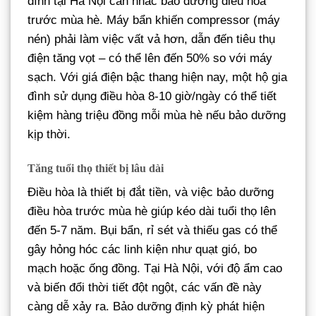
đình tại Hà Nội cân nhắc bảo dưỡng điều hòa
trước mùa hè. Máy bẩn khiến compressor (máy
nén) phải làm việc vất vả hơn, dẫn đến tiêu thụ
điện tăng vọt – có thể lên đến 50% so với máy
sạch. Với giá điện bậc thang hiện nay, một hộ gia
đình sử dụng điều hòa 8-10 giờ/ngày có thể tiết
kiệm hàng triệu đồng mỗi mùa hè nếu bảo dưỡng
kịp thời.
Tăng tuổi thọ thiết bị lâu dài
Điều hòa là thiết bị đắt tiền, và việc bảo dưỡng
điều hòa trước mùa hè giúp kéo dài tuổi thọ lên
đến 5-7 năm. Bụi bẩn, rỉ sét và thiếu gas có thể
gây hỏng hóc các linh kiện như quạt gió, bo
mạch hoặc ống đồng. Tại Hà Nội, với độ ẩm cao
và biến đổi thời tiết đột ngột, các vấn đề này
càng dễ xảy ra. Bảo dưỡng định kỳ phát hiện