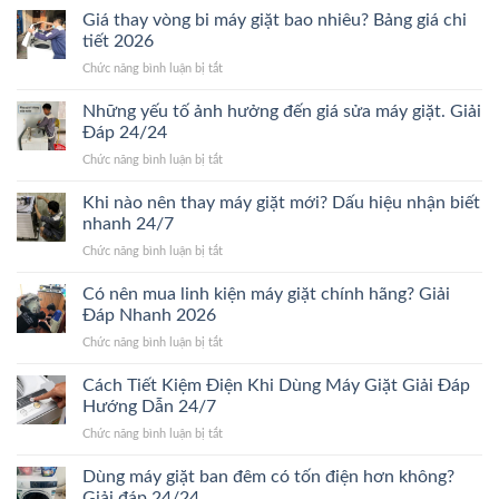
hành
Giá thay vòng bi máy giặt bao nhiêu? Bảng giá chi
sửa
tiết 2026
máy
ở
Chức năng bình luận bị tắt
giặt
Giá
bao
thay
Những yếu tố ảnh hưởng đến giá sửa máy giặt. Giải
lâu?
vòng
Giải
Đáp 24/24
bi
đáp
ở
Chức năng bình luận bị tắt
máy
chi
Những
giặt
tiết
yếu
Khi nào nên thay máy giặt mới? Dấu hiệu nhận biết
bao
Mới
tố
nhiêu?
nhanh 24/7
24/24
ảnh
Bảng
ở
Chức năng bình luận bị tắt
hưởng
giá
Khi
đến
chi
nào
Có nên mua linh kiện máy giặt chính hãng? Giải
giá
tiết
nên
sửa
Đáp Nhanh 2026
2026
thay
máy
ở
Chức năng bình luận bị tắt
máy
giặt.
Có
giặt
Giải
nên
Cách Tiết Kiệm Điện Khi Dùng Máy Giặt Giải Đáp
mới?
Đáp
mua
Dấu
Hướng Dẫn 24/7
24/24
linh
hiệu
ở
Chức năng bình luận bị tắt
kiện
nhận
Cách
máy
biết
Tiết
Dùng máy giặt ban đêm có tốn điện hơn không?
giặt
nhanh
Kiệm
chính
Giải đáp 24/24
24/7