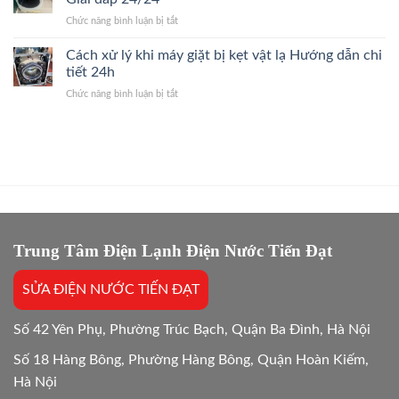
Điện
hãng?
ở
Chức năng bình luận bị tắt
Khi
Giải
Dùng
Dùng
Đáp
máy
Cách xử lý khi máy giặt bị kẹt vật lạ Hướng dẫn chi
Máy
Nhanh
giặt
Giặt
tiết 24h
2026
ban
Giải
ở
Chức năng bình luận bị tắt
đêm
Đáp
Cách
có
Hướng
xử
tốn
Dẫn
lý
điện
24/7
khi
hơn
máy
không?
giặt
Giải
bị
đáp
kẹt
24/24
vật
lạ
Trung Tâm Điện Lạnh Điện Nước Tiến Đạt
Hướng
dẫn
SỬA ĐIỆN NƯỚC TIẾN ĐẠT
chi
tiết
24h
Số 42 Yên Phụ, Phường Trúc Bạch, Quận Ba Đình, Hà Nội
Số 18 Hàng Bông, Phường Hàng Bông, Quận Hoàn Kiếm,
Hà Nội