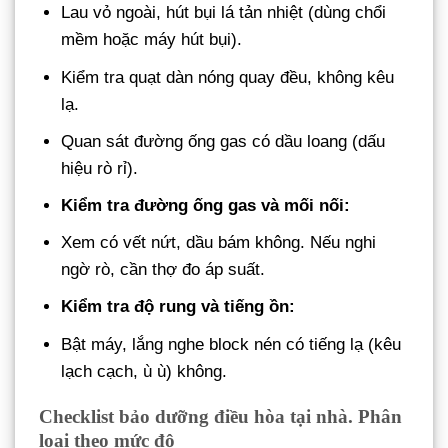
Lau vỏ ngoài, hút bụi lá tản nhiệt (dùng chổi
mềm hoặc máy hút bụi).
Kiểm tra quạt dàn nóng quay đều, không kêu
lạ.
Quan sát đường ống gas có dầu loang (dấu
hiệu rò rỉ).
Kiểm tra đường ống gas và mối nối:
Xem có vết nứt, dầu bám không. Nếu nghi
ngờ rò, cần thợ đo áp suất.
Kiểm tra độ rung và tiếng ồn:
Bật máy, lắng nghe block nén có tiếng lạ (kêu
lạch cạch, ù ù) không.
Checklist bảo dưỡng điều hòa tại nhà. Phân
loại theo mức độ