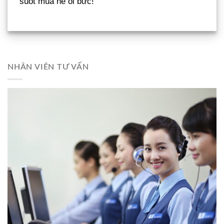
suốt mùa hè oi bức!
NHÂN VIÊN TƯ VẤN