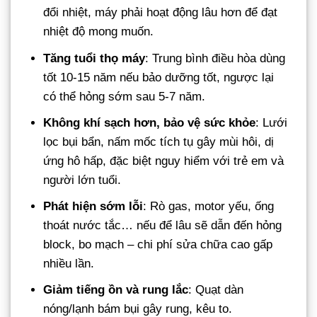
đổi nhiệt, máy phải hoạt động lâu hơn để đạt
nhiệt độ mong muốn.
Tăng tuổi thọ máy
: Trung bình điều hòa dùng
tốt 10-15 năm nếu bảo dưỡng tốt, ngược lại
có thể hỏng sớm sau 5-7 năm.
Không khí sạch hơn, bảo vệ sức khỏe
: Lưới
lọc bụi bẩn, nấm mốc tích tụ gây mùi hôi, dị
ứng hô hấp, đặc biệt nguy hiểm với trẻ em và
người lớn tuổi.
Phát hiện sớm lỗi
: Rò gas, motor yếu, ống
thoát nước tắc… nếu để lâu sẽ dẫn đến hỏng
block, bo mạch – chi phí sửa chữa cao gấp
nhiều lần.
Giảm tiếng ồn và rung lắc
: Quạt dàn
nóng/lạnh bám bụi gây rung, kêu to.