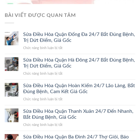
BÀI VIẾT ĐƯỢC QUAN TÂM
Sửa Điều Hòa Quận Đống Đa 24/7 Bắt Đúng Bệnh,
Trị Dứt Điểm, Giá Gốc
ở
Chức năng bình luận bị tắt
Sửa
Điều
Sửa Điều Hòa Quận Hà Đông 24/7 Bắt Đúng Bệnh,
Hòa
Trị Dứt Điểm, Giá Gốc
Quận
ở
Chức năng bình luận bị tắt
Đống
Sửa
Đa
Điều
Sửa Điều Hòa Quận Hoàn Kiếm 24/7 Lão Làng, Bắt
24/7
Hòa
Bắt
Đúng Bệnh, Cam Kết Giá Gốc
Quận
Đúng
ở
Chức năng bình luận bị tắt
Hà
Bệnh,
Sửa
Đông
Trị
Điều
Sửa Điều Hòa Quận Thanh Xuân 24/7 Đến Nhanh,
24/7
Dứt
Hòa
Bắt
Bắt Đúng Bệnh, Giá Gốc
Điểm,
Quận
Đúng
Giá
ở
Chức năng bình luận bị tắt
Hoàn
Bệnh,
Gốc
Sửa
Kiếm
Trị
Điều
Sửa Điều Hòa Quận Ba Đình 24/7 Thợ Giỏi, Báo
24/7
Dứt