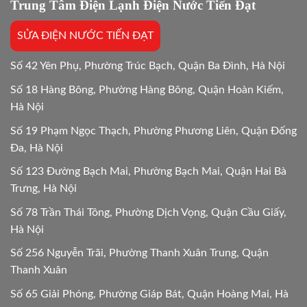
chi
Trung Tâm Điện Lạnh Điện Nước Tiến Đạt
ưu
tiết
Mới
SỬA ĐIỆN NƯỚC TIẾN ĐẠT
24/24
Số 42 Yên Phụ, Phường Trúc Bạch, Quận Ba Đình, Hà Nội
Số 18 Hàng Bông, Phường Hàng Bông, Quận Hoàn Kiếm,
Hà Nội
Số 19 Phạm Ngọc Thạch, Phường Phương Liên, Quận Đống
Đa, Hà Nội
Số 123 Đường Bạch Mai, Phường Bạch Mai, Quận Hai Bà
Trưng, Hà Nội
Số 78 Trần Thái Tông, Phường Dịch Vọng, Quận Cầu Giấy,
Hà Nội
Số 256 Nguyễn Trãi, Phường Thanh Xuân Trung, Quận
Thanh Xuân
Số 65 Giải Phóng, Phường Giáp Bát, Quận Hoàng Mai, Hà