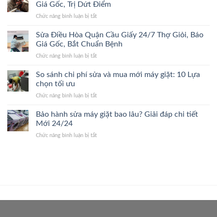
Hòa
Lão
Giá Gốc, Trị Dứt Điểm
Điểm,
Quận
Làng,
Giá
ở
Chức năng bình luận bị tắt
Thanh
Bắt
Gốc
Sửa
Xuân
Đúng
Điều
Sửa Điều Hòa Quận Cầu Giấy 24/7 Thợ Giỏi, Báo
24/7
Bệnh,
Hòa
Đến
Giá Gốc, Bắt Chuẩn Bệnh
Cam
Quận
Nhanh,
Kết
ở
Chức năng bình luận bị tắt
Ba
Bắt
Giá
Sửa
Đình
Đúng
Gốc
Điều
So sánh chi phí sửa và mua mới máy giặt: 10 Lựa
24/7
Bệnh,
Hòa
Thợ
chọn tối ưu
Giá
Quận
Giỏi,
Gốc
ở
Chức năng bình luận bị tắt
Cầu
Báo
So
Giấy
Giá
sánh
Bảo hành sửa máy giặt bao lâu? Giải đáp chi tiết
24/7
Gốc,
chi
Thợ
Mới 24/24
Trị
phí
Giỏi,
Dứt
ở
Chức năng bình luận bị tắt
sửa
Báo
Điểm
Bảo
và
Giá
hành
mua
Gốc,
sửa
mới
Bắt
máy
máy
Chuẩn
giặt
giặt:
Bệnh
bao
10
lâu?
Lựa
Giải
chọn
đáp
tối