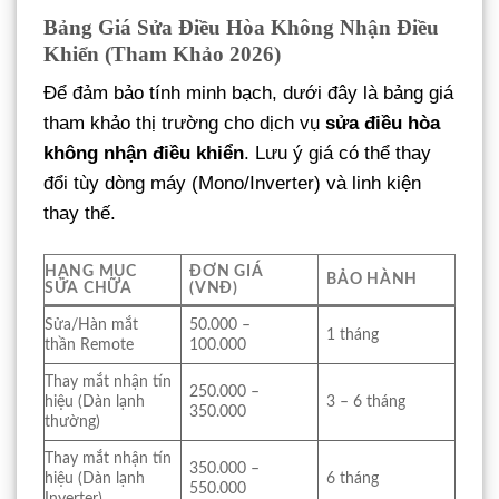
Bảng Giá Sửa Điều Hòa Không Nhận Điều
Khiển (Tham Khảo 2026)
Để đảm bảo tính minh bạch, dưới đây là bảng giá
tham khảo thị trường cho dịch vụ
sửa điều hòa
không nhận điều khiển
. Lưu ý giá có thể thay
đổi tùy dòng máy (Mono/Inverter) và linh kiện
thay thế.
HẠNG MỤC
ĐƠN GIÁ
BẢO HÀNH
SỬA CHỮA
(VNĐ)
Sửa/Hàn mắt
50.000 –
1 tháng
thần Remote
100.000
Thay mắt nhận tín
250.000 –
hiệu (Dàn lạnh
3 – 6 tháng
350.000
thường)
Thay mắt nhận tín
350.000 –
hiệu (Dàn lạnh
6 tháng
550.000
Inverter)