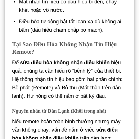
Mắt nhận tín hiệu có dấu hiệu bị đen, cháy
khét hoặc vô nước.
Điều hòa tự động bật tắt loạn xạ dù không ai
bấm (dấu hiệu chạm chập bo mạch).
Tại Sao Điều Hòa Không Nhận Tín Hiệu
Remote?
Để
sửa điều hòa không nhận điều khiển
hiệu
quả, chúng ta cần hiểu rõ “bệnh lý” của thiết bị.
Hệ thống nhận tín hiệu bao gồm hai phần chính:
Bộ phát (Remote) và Bộ thu (Mắt thần trên dàn
lạnh). Hư hỏng có thể nằm ở bất kỳ đâu.
Nguyên nhân từ Dàn Lạnh (Khối trong nhà)
Nếu remote hoàn toàn bình thường nhưng máy
vẫn không chạy, vấn đề nằm ở việc
sửa điều
hòa không nhận điều khiển
trên dàn lạnh: