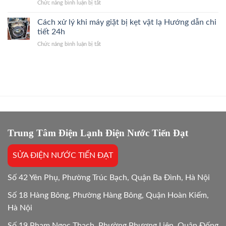
ở
Chức năng bình luận bị tắt
Khi
Giải
Dùng
Dùng
Đáp
máy
Cách xử lý khi máy giặt bị kẹt vật lạ Hướng dẫn chi
Máy
Nhanh
giặt
Giặt
tiết 24h
2026
ban
Giải
ở
Chức năng bình luận bị tắt
đêm
Đáp
Cách
có
Hướng
xử
tốn
Dẫn
lý
điện
24/7
khi
hơn
máy
không?
giặt
Giải
bị
đáp
kẹt
24/24
vật
lạ
Trung Tâm Điện Lạnh Điện Nước Tiến Đạt
Hướng
dẫn
SỬA ĐIỆN NƯỚC TIẾN ĐẠT
chi
tiết
24h
Số 42 Yên Phụ, Phường Trúc Bạch, Quận Ba Đình, Hà Nội
Số 18 Hàng Bông, Phường Hàng Bông, Quận Hoàn Kiếm,
Hà Nội
Số 19 Phạm Ngọc Thạch, Phường Phương Liên, Quận Đống