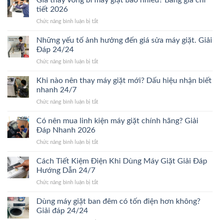
Giá thay vòng bi máy giặt bao nhiêu? Bảng giá chi
sửa
tiết 2026
máy
ở
Chức năng bình luận bị tắt
giặt
Giá
bao
thay
Những yếu tố ảnh hưởng đến giá sửa máy giặt. Giải
lâu?
vòng
Giải
Đáp 24/24
bi
đáp
ở
Chức năng bình luận bị tắt
máy
chi
Những
giặt
tiết
yếu
Khi nào nên thay máy giặt mới? Dấu hiệu nhận biết
bao
Mới
tố
nhiêu?
nhanh 24/7
24/24
ảnh
Bảng
ở
Chức năng bình luận bị tắt
hưởng
giá
Khi
đến
chi
nào
Có nên mua linh kiện máy giặt chính hãng? Giải
giá
tiết
nên
sửa
Đáp Nhanh 2026
2026
thay
máy
ở
Chức năng bình luận bị tắt
máy
giặt.
Có
giặt
Giải
nên
Cách Tiết Kiệm Điện Khi Dùng Máy Giặt Giải Đáp
mới?
Đáp
mua
Dấu
Hướng Dẫn 24/7
24/24
linh
hiệu
ở
Chức năng bình luận bị tắt
kiện
nhận
Cách
máy
biết
Tiết
Dùng máy giặt ban đêm có tốn điện hơn không?
giặt
nhanh
Kiệm
chính
Giải đáp 24/24
24/7
Điện
hãng?