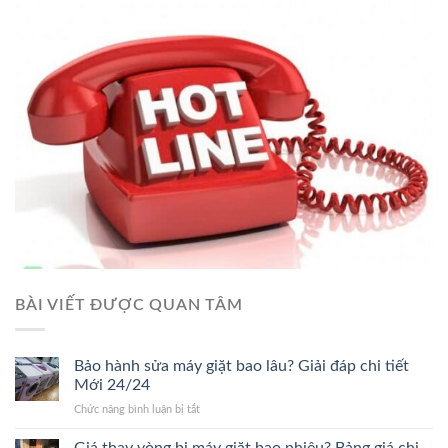
BÀI VIẾT ĐƯỢC QUAN TÂM
Bảo hành sửa máy giặt bao lâu? Giải đáp chi tiết
Mới 24/24
ở
Chức năng bình luận bị tắt
Bảo
hành