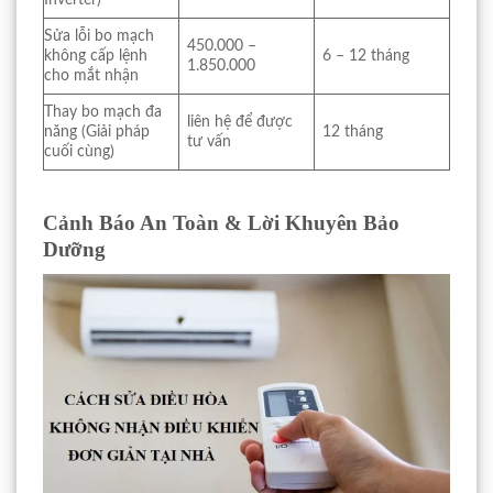
Sửa lỗi bo mạch
450.000 –
không cấp lệnh
6 – 12 tháng
1.850.000
cho mắt nhận
Thay bo mạch đa
liên hệ để được
năng (Giải pháp
12 tháng
tư vấn
cuối cùng)
Cảnh Báo An Toàn & Lời Khuyên Bảo
Dưỡng