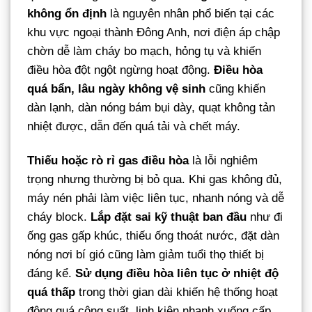
không ổn định
là nguyên nhân phổ biến tại các
khu vực ngoại thành Đông Anh, nơi điện áp chập
chờn dễ làm cháy bo mạch, hỏng tụ và khiến
điều hòa đột ngột ngừng hoạt động.
Điều hòa
quá bẩn, lâu ngày không vệ sinh
cũng khiến
dàn lạnh, dàn nóng bám bụi dày, quạt không tản
nhiệt được, dẫn đến quá tải và chết máy.
Thiếu hoặc rò rỉ gas điều hòa
là lỗi nghiêm
trọng nhưng thường bị bỏ qua. Khi gas không đủ,
máy nén phải làm việc liên tục, nhanh nóng và dễ
cháy block.
Lắp đặt sai kỹ thuật ban đầu
như đi
ống gas gấp khúc, thiếu ống thoát nước, đặt dàn
nóng nơi bí gió cũng làm giảm tuổi thọ thiết bị
đáng kể.
Sử dụng điều hòa liên tục ở nhiệt độ
quá thấp
trong thời gian dài khiến hệ thống hoạt
động quá công suất, linh kiện nhanh xuống cấp.