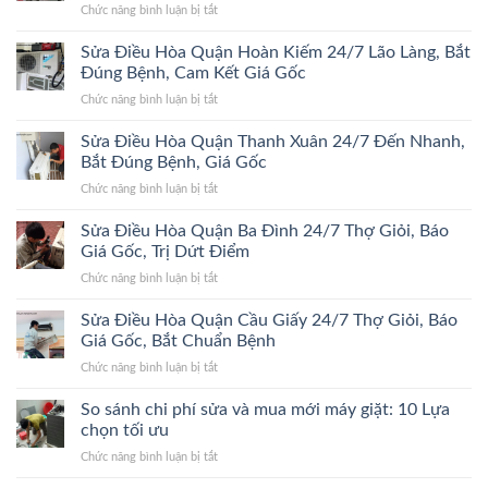
ở
Chức năng bình luận bị tắt
Đống
Sửa
Đa
Điều
Sửa Điều Hòa Quận Hoàn Kiếm 24/7 Lão Làng, Bắt
24/7
Hòa
Bắt
Đúng Bệnh, Cam Kết Giá Gốc
Quận
Đúng
ở
Chức năng bình luận bị tắt
Hà
Bệnh,
Sửa
Đông
Trị
Điều
Sửa Điều Hòa Quận Thanh Xuân 24/7 Đến Nhanh,
24/7
Dứt
Hòa
Bắt
Bắt Đúng Bệnh, Giá Gốc
Điểm,
Quận
Đúng
Giá
ở
Chức năng bình luận bị tắt
Hoàn
Bệnh,
Gốc
Sửa
Kiếm
Trị
Điều
Sửa Điều Hòa Quận Ba Đình 24/7 Thợ Giỏi, Báo
24/7
Dứt
Hòa
Lão
Giá Gốc, Trị Dứt Điểm
Điểm,
Quận
Làng,
Giá
ở
Chức năng bình luận bị tắt
Thanh
Bắt
Gốc
Sửa
Xuân
Đúng
Điều
Sửa Điều Hòa Quận Cầu Giấy 24/7 Thợ Giỏi, Báo
24/7
Bệnh,
Hòa
Đến
Giá Gốc, Bắt Chuẩn Bệnh
Cam
Quận
Nhanh,
Kết
ở
Chức năng bình luận bị tắt
Ba
Bắt
Giá
Sửa
Đình
Đúng
Gốc
Điều
So sánh chi phí sửa và mua mới máy giặt: 10 Lựa
24/7
Bệnh,
Hòa
Thợ
chọn tối ưu
Giá
Quận
Giỏi,
Gốc
ở
Chức năng bình luận bị tắt
Cầu
Báo
So
Giấy
Giá