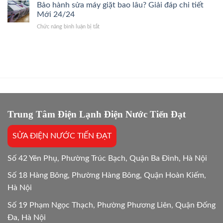
sánh
Bảo hành sửa máy giặt bao lâu? Giải đáp chi tiết
24/7
Gốc,
chi
Thợ
Mới 24/24
Trị
phí
Giỏi,
Dứt
ở
Chức năng bình luận bị tắt
sửa
Báo
Điểm
Bảo
và
Giá
hành
mua
Gốc,
sửa
mới
Bắt
máy
máy
Chuẩn
giặt
giặt:
Bệnh
bao
10
lâu?
Lựa
Giải
chọn
đáp
tối
chi
Trung Tâm Điện Lạnh Điện Nước Tiến Đạt
ưu
tiết
Mới
SỬA ĐIỆN NƯỚC TIẾN ĐẠT
24/24
Số 42 Yên Phụ, Phường Trúc Bạch, Quận Ba Đình, Hà Nội
Số 18 Hàng Bông, Phường Hàng Bông, Quận Hoàn Kiếm,
Hà Nội
Số 19 Phạm Ngọc Thạch, Phường Phương Liên, Quận Đống
Đa, Hà Nội