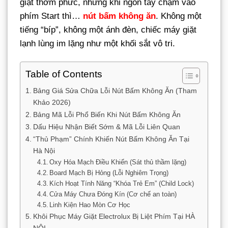
giặt thơm phức, nhưng khi ngón tay chạm vào
phím Start thì…
nút bấm không ăn
. Không một
tiếng “bíp”, không một ánh đèn, chiếc máy giặt
lạnh lùng im lặng như một khối sắt vô tri.
Table of Contents
Bảng Giá Sửa Chữa Lỗi Nút Bấm Không Ăn (Tham
Khảo 2026)
Bảng Mã Lỗi Phổ Biến Khi Nút Bấm Không Ăn
Dấu Hiệu Nhận Biết Sớm & Mã Lỗi Liên Quan
“Thủ Phạm” Chính Khiến Nút Bấm Không Ăn Tại
Hà Nội
Oxy Hóa Mạch Điều Khiển (Sát thủ thầm lặng)
Board Mạch Bị Hỏng (Lỗi Nghiêm Trọng)
Kích Hoạt Tính Năng “Khóa Trẻ Em” (Child Lock)
Cửa Máy Chưa Đóng Kín (Cơ chế an toàn)
Linh Kiện Hao Mòn Cơ Học
Khôi Phục Máy Giặt Electrolux Bị Liệt Phím Tại HÀ
NỘI