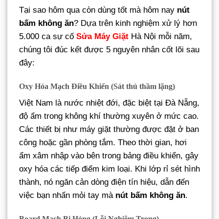
Tại sao hôm qua còn dùng tốt mà hôm nay
nút
bấm không ăn
? Dựa trên kinh nghiệm xử lý hơn
5.000 ca sự cố
Sửa Máy Giặt
Hà Nội mỗi năm,
chúng tôi đúc kết được 5 nguyên nhân cốt lõi sau
đây:
Oxy Hóa Mạch Điều Khiển (Sát thủ thầm lặng)
Việt Nam là nước nhiệt đới, đặc biệt tại Đà Nẵng,
độ ẩm trong không khí thường xuyên ở mức cao.
Các thiết bị như máy giặt thường được đặt ở ban
công hoặc gần phòng tắm. Theo thời gian, hơi
ẩm xâm nhập vào bên trong bảng điều khiển, gây
oxy hóa các tiếp điểm kim loại. Khi lớp rỉ sét hình
thành, nó ngăn cản dòng điện tín hiệu, dẫn đến
việc bạn nhấn mỏi tay mà
nút bấm không ăn
.
Board Mạch Bị Hỏng (Lỗi Nghiêm Trọng)