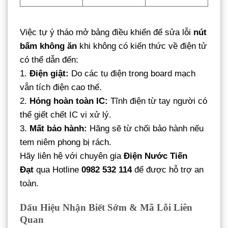
Việc tự ý tháo mở bảng điều khiển để sửa lỗi
nút
bấm không ăn
khi không có kiến thức về điện tử
có thể dẫn đến:
1.
Điện giật:
Do các tụ điện trong board mạch
vẫn tích điện cao thế.
2.
Hỏng hoàn toàn IC:
Tĩnh điện từ tay người có
thể giết chết IC vi xử lý.
3.
Mất bảo hành:
Hãng sẽ từ chối bảo hành nếu
tem niêm phong bị rách.
Hãy liên hệ với chuyên gia
Điện Nước Tiến
Đạt
qua Hotline
0982 532 114
để được hỗ trợ an
toàn.
Dấu Hiệu Nhận Biết Sớm & Mã Lỗi Liên
Quan