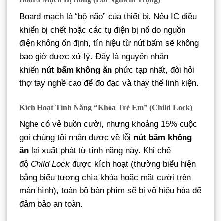
Board mạch là “bộ não” của thiết bị. Nếu IC điều
khiển bị chết hoặc các tụ điện bị nổ do nguồn
điện không ổn định, tín hiệu từ nút bấm sẽ không
bao giờ được xử lý. Đây là nguyên nhân
khiến
nút bấm không ăn
phức tạp nhất, đòi hỏi
thợ tay nghề cao để đo đạc và thay thế linh kiện.
Kích Hoạt Tính Năng “Khóa Trẻ Em” (Child Lock)
Nghe có vẻ buồn cười, nhưng khoảng 15% cuộc
gọi chúng tôi nhận được về lỗi
nút bấm không
ăn
lại xuất phát từ tính năng này. Khi chế
độ
Child Lock
được kích hoạt (thường biểu hiện
bằng biểu tượng chìa khóa hoặc mặt cười trên
màn hình), toàn bộ bàn phím sẽ bị vô hiệu hóa để
đảm bảo an toàn.