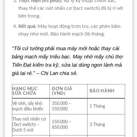
Thực hiện (45 phút):
Xử lý kỹ thuật chính xác,
thay thế các nút nhấn cơ (tact switch) đã bị rỉ sét
bên trong.
Kết quả:
Máy hoạt động trơn tru, các phím bấm
nhạy như mới. Bảo hành mạch 06 tháng.
“Tôi cứ tưởng phải mua máy mới hoặc thay cái
bảng mạch mấy triệu bạc. May nhờ mấy chú thợ
Tiến Đạt kiểm tra kỹ, sửa lại dùng ngon lành mà
giá lại rẻ.” – Chị Lan chia sẻ.
HẠNG MỤC
ĐƠN GIÁ
BẢO HÀNH
SỬA CHỮA
(VNĐ)
Vệ sinh, sấy khô
350.000 –
1 Tháng
mạch điều khiển
550.000
Thay nút nhấn cơ
550.000 –
(Tact switch) –
3 Tháng
850.000
Dưới 5 nút