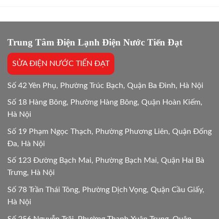
giặt
Giải
bị
đáp
kẹt
24/24
vật
lạ
Trung Tâm Điện Lạnh Điện Nước Tiến Đạt
Hướng
dẫn
SỬA ĐIỆN NƯỚC TIẾN ĐẠT
chi
tiết
24h
Số 42 Yên Phụ, Phường Trúc Bạch, Quận Ba Đình, Hà Nội
Số 18 Hàng Bông, Phường Hàng Bông, Quận Hoàn Kiếm,
Hà Nội
Số 19 Phạm Ngọc Thạch, Phường Phương Liên, Quận Đống
Đa, Hà Nội
Số 123 Đường Bạch Mai, Phường Bạch Mai, Quận Hai Bà
Trưng, Hà Nội
Số 78 Trần Thái Tông, Phường Dịch Vọng, Quận Cầu Giấy,
Hà Nội
Số 256 Nguyễn Trãi, Phường Thanh Xuân Trung, Quận