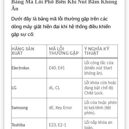
Bảng Mã Lỗi Phổ Biến Khi Nút Bấm Không
Ăn
Dưới đây là bảng mã lỗi thường gặp trên các
dòng máy giặt hiện đại khi hệ thống điều khiển
gặp sự cố:
HÃNG SẢN
MÃ LỖI
Ý NGHĨA KỸ
XUẤT
THƯỜNG GẶP
THUẬT
Lỗi công tắc cửa
Electrolux
E40, E41
(khiến nút Start
không ăn).
Lỗi khóa cửa hoặc
LG
dL, CL
đang bật chế độ
Child Lock.
Lỗi cửa hoặc phím
Samsung
dE, Key Error
bị kẹt/dính (liệt
phím).
Lỗi nắp khóa an
Toshiba
E23, E2-1
toàn.