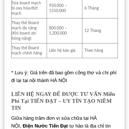
Sửa board mạch
950.000 –
bị oxy hóa/đứt
6 Tháng
1550.000
mạch
Thay thế Board
mạch đa năng
800.000 –
12 Tháng
(Khi board zin
1.200.000
hỏng nặng)
Thay thế Board
Liên hệ báo giá
Theo hãng
mạch chính hãng
* Lưu ý: Giá trên đã bao gồm công thợ và chi phí
đi lại tại nội thành HÀ NỘI
LIÊN HỆ NGAY ĐỂ ĐƯỢC TƯ VẤN Miễn
Phí Tại TIẾN ĐẠT – UY TÍN TẠO NIỀM
TIN
Giữa hàng trăm đơn vị sửa chữa tại HÀ
NỘI,
Điện Nước Tiến Đạt
tự hào là địa chỉ tin