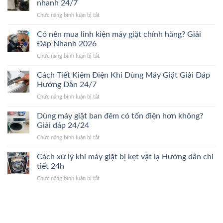
nhiêu?
nhanh 24/7
24/24
ảnh
Bảng
ở
Chức năng bình luận bị tắt
hưởng
giá
Khi
đến
chi
nào
Có nên mua linh kiện máy giặt chính hãng? Giải
giá
tiết
nên
sửa
Đáp Nhanh 2026
2026
thay
máy
ở
Chức năng bình luận bị tắt
máy
giặt.
Có
giặt
Giải
nên
Cách Tiết Kiệm Điện Khi Dùng Máy Giặt Giải Đáp
mới?
Đáp
mua
Dấu
Hướng Dẫn 24/7
24/24
linh
hiệu
ở
Chức năng bình luận bị tắt
kiện
nhận
Cách
máy
biết
Tiết
Dùng máy giặt ban đêm có tốn điện hơn không?
giặt
nhanh
Kiệm
chính
Giải đáp 24/24
24/7
Điện
hãng?
ở
Chức năng bình luận bị tắt
Khi
Giải
Dùng
Dùng
Đáp
máy
Cách xử lý khi máy giặt bị kẹt vật lạ Hướng dẫn chi
Máy
Nhanh
giặt
Giặt
tiết 24h
2026
ban
Giải
ở
Chức năng bình luận bị tắt
đêm
Đáp
Cách
có
Hướng
xử
tốn
Dẫn
lý
điện
24/7
khi
hơn
máy
không?