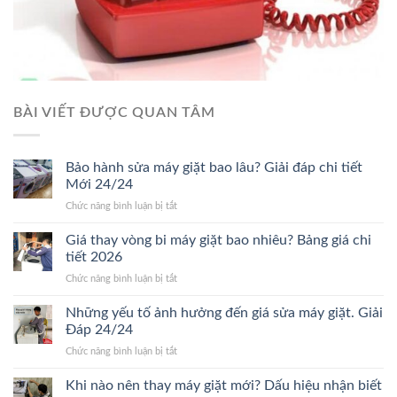
BÀI VIẾT ĐƯỢC QUAN TÂM
Bảo hành sửa máy giặt bao lâu? Giải đáp chi tiết
Mới 24/24
ở
Chức năng bình luận bị tắt
Bảo
hành
Giá thay vòng bi máy giặt bao nhiêu? Bảng giá chi
sửa
tiết 2026
máy
ở
Chức năng bình luận bị tắt
giặt
Giá
bao
thay
Những yếu tố ảnh hưởng đến giá sửa máy giặt. Giải
lâu?
vòng
Giải
Đáp 24/24
bi
đáp
ở
Chức năng bình luận bị tắt
máy
chi
Những
giặt
tiết
yếu
Khi nào nên thay máy giặt mới? Dấu hiệu nhận biết
bao
Mới
tố