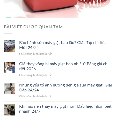
BÀI VIẾT ĐƯỢC QUAN TÂM
Bảo hành sửa máy giặt bao lâu? Giải đáp chi tiết
Mới 24/24
ở
Chức năng bình luận bị tắt
Bảo
hành
Giá thay vòng bi máy giặt bao nhiêu? Bảng giá chi
sửa
tiết 2026
máy
ở
Chức năng bình luận bị tắt
giặt
Giá
bao
thay
Những yếu tố ảnh hưởng đến giá sửa máy giặt. Giải
lâu?
vòng
Giải
Đáp 24/24
bi
đáp
ở
Chức năng bình luận bị tắt
máy
chi
Những
giặt
tiết
yếu
Khi nào nên thay máy giặt mới? Dấu hiệu nhận biết
bao
Mới
tố
nhiêu?
nhanh 24/7
24/24
ảnh
Bảng