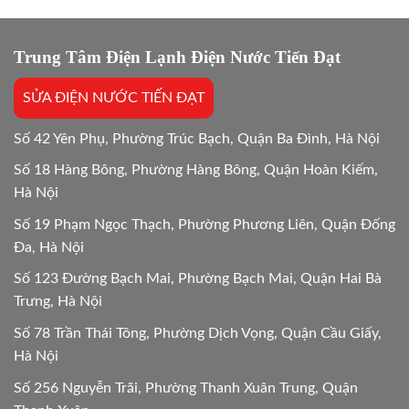
bị
đáp
kẹt
24/24
vật
lạ
Trung Tâm Điện Lạnh Điện Nước Tiến Đạt
Hướng
dẫn
SỬA ĐIỆN NƯỚC TIẾN ĐẠT
chi
tiết
24h
Số 42 Yên Phụ, Phường Trúc Bạch, Quận Ba Đình, Hà Nội
Số 18 Hàng Bông, Phường Hàng Bông, Quận Hoàn Kiếm,
Hà Nội
Số 19 Phạm Ngọc Thạch, Phường Phương Liên, Quận Đống
Đa, Hà Nội
Số 123 Đường Bạch Mai, Phường Bạch Mai, Quận Hai Bà
Trưng, Hà Nội
Số 78 Trần Thái Tông, Phường Dịch Vọng, Quận Cầu Giấy,
Hà Nội
Số 256 Nguyễn Trãi, Phường Thanh Xuân Trung, Quận