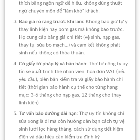
thích bằng ngôn ngữ dễ hiểu, không dùng thuật
ngữ chuyên môn để “làm khó” khách.
Báo giá rõ ràng trước khi làm
: Không bao giờ tự ý
thay linh kiện hay bơm gas mà không báo trước.
Họ cung cấp bảng giá chi tiết (vệ sinh, nạp gas,
thay tụ, sửa bo mạch…) và cam kết không phát
sinh nếu không có thỏa thuận.
Có giấy tờ pháp lý và bảo hành
: Thợ từ công ty uy
tín sẽ xuất trình thẻ nhân viên, hóa đơn VAT (nếu
yêu cầu), biên bản kiểm tra và giấy bảo hành chi
tiết (thời gian bảo hành cụ thể cho từng hạng
mục: 3-6 tháng cho nạp gas, 12 tháng cho thay
linh kiện).
Tư vấn bảo dưỡng dài hạn
: Thợ uy tín không chỉ
sửa xong là đi mà còn hướng dẫn bạn cách tự vệ
sinh lưới lọc hàng tháng, cách sử dụng tiết kiệm
điện và dấu hiệu cần kiểm tra định kỳ.