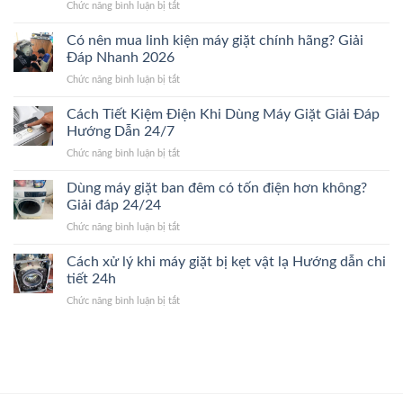
ở
Chức năng bình luận bị tắt
hưởng
giá
Khi
đến
chi
nào
Có nên mua linh kiện máy giặt chính hãng? Giải
giá
tiết
nên
sửa
Đáp Nhanh 2026
2026
thay
máy
ở
Chức năng bình luận bị tắt
máy
giặt.
Có
giặt
Giải
nên
Cách Tiết Kiệm Điện Khi Dùng Máy Giặt Giải Đáp
mới?
Đáp
mua
Dấu
Hướng Dẫn 24/7
24/24
linh
hiệu
ở
Chức năng bình luận bị tắt
kiện
nhận
Cách
máy
biết
Tiết
Dùng máy giặt ban đêm có tốn điện hơn không?
giặt
nhanh
Kiệm
chính
Giải đáp 24/24
24/7
Điện
hãng?
ở
Chức năng bình luận bị tắt
Khi
Giải
Dùng
Dùng
Đáp
máy
Cách xử lý khi máy giặt bị kẹt vật lạ Hướng dẫn chi
Máy
Nhanh
giặt
Giặt
tiết 24h
2026
ban
Giải
ở
Chức năng bình luận bị tắt
đêm
Đáp
Cách
có
Hướng
xử
tốn
Dẫn
lý
điện
24/7
khi
hơn
máy
không?
giặt
Giải