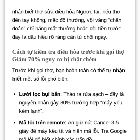
nhận biết thợ sửa điều hòa Ngược lại, nếu thợ
đến tay không, mặc đồ thường, vội vàng “chẩn
đoán” chỉ bằng mắt thường hoặc đòi tiền trước –
đây là dấu hiệu rõ ràng cần từ chối ngay.
Cách tự kiểm tra điều hòa trước khi gọi thợ
Giảm 70% nguy cơ bị chặt chém
Trước khi gọi thợ, bạn hoàn toàn có thể tự
nhận
biết
một số lỗi phổ biến:
Lưới lọc bụi bẩn
: Tháo ra rửa sạch – đây là
nguyên nhân gây 80% trường hợp “máy yếu,
kém lạnh”.
Mã lỗi trên remote
: Ấn giữ nút Cancel 3-5
giây để máy kêu tít và hiện mã lỗi. Tra Google
mã lỗi để biết chính xác vấn đề.