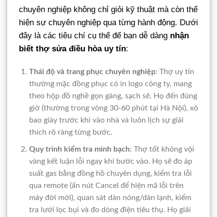
chuyên nghiệp không chỉ giỏi kỹ thuật mà còn thể
hiện sự chuyên nghiệp qua từng hành động. Dưới
đây là các tiêu chí cụ thể để bạn dễ dàng
nhận
biết thợ sửa điều hòa uy tín
:
Thái độ và trang phục chuyên nghiệp
: Thợ uy tín
thường mặc đồng phục có in logo công ty, mang
theo hộp đồ nghề gọn gàng, sạch sẽ. Họ đến đúng
giờ (thường trong vòng 30-60 phút tại Hà Nội), xỏ
bao giày trước khi vào nhà và luôn lịch sự giải
thích rõ ràng từng bước.
Quy trình kiểm tra minh bạch
: Thợ tốt không vội
vàng kết luận lỗi ngay khi bước vào. Họ sẽ đo áp
suất gas bằng đồng hồ chuyên dụng, kiểm tra lỗi
qua remote (ấn nút Cancel để hiện mã lỗi trên
máy đời mới), quan sát dàn nóng/dàn lạnh, kiểm
tra lưới lọc bụi và đo dòng điện tiêu thụ. Họ giải