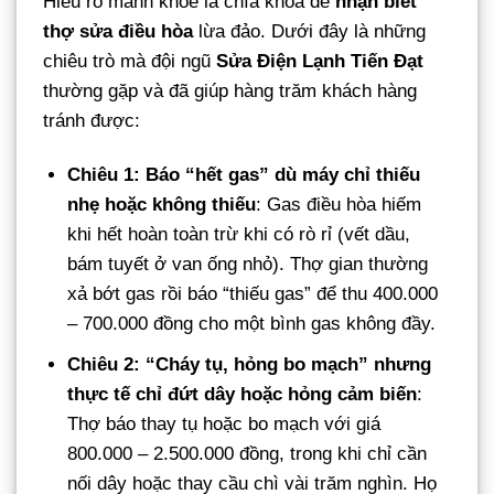
Hiểu rõ mánh khóe là chìa khóa để
nhận biết
thợ sửa điều hòa
lừa đảo. Dưới đây là những
chiêu trò mà đội ngũ
Sửa Điện Lạnh Tiến Đạt
thường gặp và đã giúp hàng trăm khách hàng
tránh được:
Chiêu 1: Báo “hết gas” dù máy chỉ thiếu
nhẹ hoặc không thiếu
: Gas điều hòa hiếm
khi hết hoàn toàn trừ khi có rò rỉ (vết dầu,
bám tuyết ở van ống nhỏ). Thợ gian thường
xả bớt gas rồi báo “thiếu gas” để thu 400.000
– 700.000 đồng cho một bình gas không đầy.
Chiêu 2: “Cháy tụ, hỏng bo mạch” nhưng
thực tế chỉ đứt dây hoặc hỏng cảm biến
:
Thợ báo thay tụ hoặc bo mạch với giá
800.000 – 2.500.000 đồng, trong khi chỉ cần
nối dây hoặc thay cầu chì vài trăm nghìn. Họ