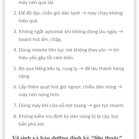
máy nén quá tải.
Để đồ đạc chắn gió dàn lạnh → máy chạy không
hiệu quả.
Không ngắt aptomat khi không dùng lâu ngày →
board hút ẩm, chập.
Dùng remote liên tục mà không thay pin → tín
hiệu yếu gây lỗi cảm biến.
Bỏ qua tiếng kêu lạ, rung lạ → để lâu thành hỏng
nặng.
Lắp thêm quạt hút gió ngược chiều dàn nóng →
máy nén nóng hơn.
Dùng máy khi cửa sổ mở toang → gas tụt nhanh.
Không kiểm tra định kỳ dàn nóng bị lá cây, bụi
bẩn phủ kín.
Vệ sinh và bảo dưỡng định kỳ “liều thuốc”