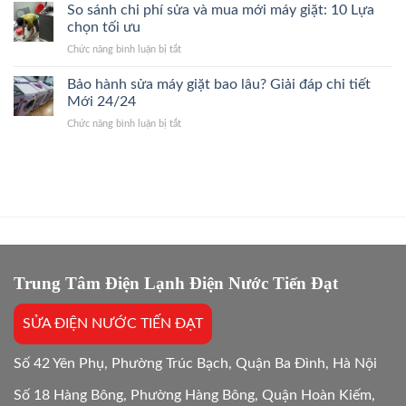
Điều
So sánh chi phí sửa và mua mới máy giặt: 10 Lựa
24/7
Bệnh,
Hòa
Thợ
chọn tối ưu
Giá
Quận
Giỏi,
Gốc
ở
Chức năng bình luận bị tắt
Cầu
Báo
So
Giấy
Giá
sánh
Bảo hành sửa máy giặt bao lâu? Giải đáp chi tiết
24/7
Gốc,
chi
Thợ
Mới 24/24
Trị
phí
Giỏi,
Dứt
ở
Chức năng bình luận bị tắt
sửa
Báo
Điểm
Bảo
và
Giá
hành
mua
Gốc,
sửa
mới
Bắt
máy
máy
Chuẩn
giặt
giặt:
Bệnh
bao
10
lâu?
Lựa
Giải
chọn
đáp
tối
chi
Trung Tâm Điện Lạnh Điện Nước Tiến Đạt
ưu
tiết
Mới
SỬA ĐIỆN NƯỚC TIẾN ĐẠT
24/24
Số 42 Yên Phụ, Phường Trúc Bạch, Quận Ba Đình, Hà Nội
Số 18 Hàng Bông, Phường Hàng Bông, Quận Hoàn Kiếm,