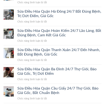
ở
Chức năng bình luận bị tắt
Sửa
Điều
Sửa Điều Hòa Quận Hà Đông 24/7 Bắt Đúng Bệnh,
Hòa
Trị Dứt Điểm, Giá Gốc
Quận
ở
Chức năng bình luận bị tắt
Đống
Sửa
Đa
Điều
Sửa Điều Hòa Quận Hoàn Kiếm 24/7 Lão Làng, Bắt
24/7
Hòa
Bắt
Đúng Bệnh, Cam Kết Giá Gốc
Quận
Đúng
ở
Chức năng bình luận bị tắt
Hà
Bệnh,
Sửa
Đông
Trị
Điều
Sửa Điều Hòa Quận Thanh Xuân 24/7 Đến Nhanh,
24/7
Dứt
Hòa
Bắt
Bắt Đúng Bệnh, Giá Gốc
Điểm,
Quận
Đúng
Giá
ở
Chức năng bình luận bị tắt
Hoàn
Bệnh,
Gốc
Sửa
Kiếm
Trị
Điều
Sửa Điều Hòa Quận Ba Đình 24/7 Thợ Giỏi, Báo
24/7
Dứt
Hòa
Lão
Giá Gốc, Trị Dứt Điểm
Điểm,
Quận
Làng,
Giá
ở
Chức năng bình luận bị tắt
Thanh
Bắt
Gốc
Sửa
Xuân
Đúng
Điều
Sửa Điều Hòa Quận Cầu Giấy 24/7 Thợ Giỏi, Báo
24/7
Bệnh,
Hòa
Đến
Giá Gốc, Bắt Chuẩn Bệnh
Cam
Quận
Nhanh,
Kết
ở
Chức năng bình luận bị tắt
Ba
Bắt
Giá
Sửa
Đình
Đúng
Gốc