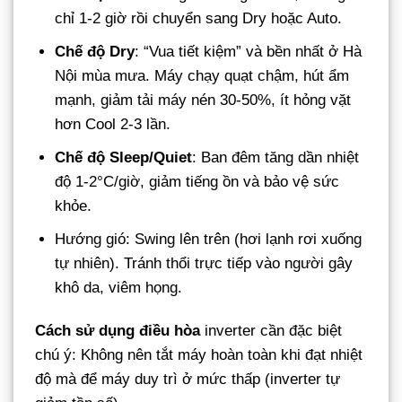
chỉ 1-2 giờ rồi chuyển sang Dry hoặc Auto.
Chế độ Dry
: “Vua tiết kiệm” và bền nhất ở Hà
Nội mùa mưa. Máy chạy quạt chậm, hút ẩm
mạnh, giảm tải máy nén 30-50%, ít hỏng vặt
hơn Cool 2-3 lần.
Chế độ Sleep/Quiet
: Ban đêm tăng dần nhiệt
độ 1-2°C/giờ, giảm tiếng ồn và bảo vệ sức
khỏe.
Hướng gió: Swing lên trên (hơi lạnh rơi xuống
tự nhiên). Tránh thổi trực tiếp vào người gây
khô da, viêm họng.
Cách sử dụng điều hòa
inverter cần đặc biệt
chú ý: Không nên tắt máy hoàn toàn khi đạt nhiệt
độ mà để máy duy trì ở mức thấp (inverter tự