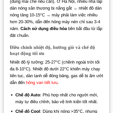
(dùng mái che nếu cần). Ở Hà Nội, nhiều nhà lắp
dàn nóng sân thượng bị nắng gắt → nhiệt độ dàn
nóng tăng 10-15°C → máy phải làm việc nhiều
hơn 20-30%, dẫn đến hỏng máy nén chỉ sau 3-4
năm.
Cách sử dụng điều hòa
bền bắt đầu từ lắp
đặt chuẩn.
Điều chỉnh nhiệt độ, hướng gió và chế độ
hoạt động tối ưu
Nhiệt độ lý tưởng: 25-27°C (chênh ngoài trời tối
đa 8-10°C). Nhiệt độ dưới 22°C khiến máy chạy
liên tục, dàn lạnh dễ đóng băng, gas dễ bị ẩm ướt
dẫn đến
hỏng van tiết lưu
.
Chế độ Auto
: Phù hợp nhất cho người mới,
máy tự điều chỉnh, bảo vệ linh kiện tốt nhất.
Chế độ Cool
: Dùng khi nóng >35°C, nhưng