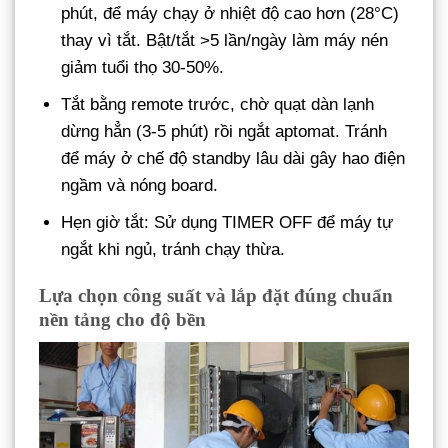
phút, để máy chạy ở nhiệt độ cao hơn (28°C)
thay vì tắt. Bật/tắt >5 lần/ngày làm máy nén
giảm tuổi thọ 30-50%.
Tắt bằng remote trước, chờ quạt dàn lạnh
dừng hẳn (3-5 phút) rồi ngắt aptomat. Tránh
để máy ở chế độ standby lâu dài gây hao điện
ngầm và nóng board.
Hẹn giờ tắt: Sử dụng TIMER OFF để máy tự
ngắt khi ngủ, tránh chạy thừa.
Lựa chọn công suất và lắp đặt đúng chuẩn
nền tảng cho độ bền