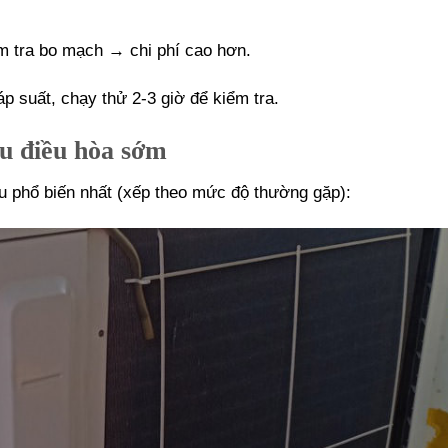
m tra bo mạch → chi phí cao hơn.
p suất, chạy thử 2-3 giờ để kiểm tra.
ưu điều hòa sớm
u phổ biến nhất (xếp theo mức độ thường gặp):