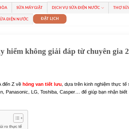
 HÒA
SỬA MÁY GIẶT
DỊCH VỤ SỬA ĐIỆN NƯỚC
THỢ SỬ
ĐẶT LỊCH
SỬA ĐIỆN NƯỚC
uy hiểm không giải đáp từ chuyên gia 
 A đến Z về
hỏng van tiết lưu
, dựa trên kinh nghiệm thực tế
in, Panasonic, LG, Toshiba, Casper… để giúp bạn nhận biết
i ro thực tế