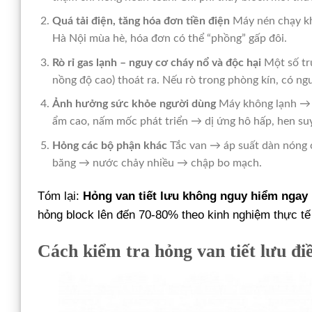
Quá tải điện, tăng hóa đơn tiền điện
Máy nén chạy kh
Hà Nội mùa hè, hóa đơn có thể “phồng” gấp đôi.
Rò rỉ gas lạnh – nguy cơ cháy nổ và độc hại
Một số tr
nồng độ cao) thoát ra. Nếu rò trong phòng kín, có ngu
Ảnh hưởng sức khỏe người dùng
Máy không lạnh → 
ẩm cao, nấm mốc phát triển → dị ứng hô hấp, hen su
Hỏng các bộ phận khác
Tắc van → áp suất dàn nóng 
băng → nước chảy nhiều → chập bo mạch.
Tóm lại:
Hỏng van tiết lưu không nguy hiểm ngay 
hỏng block lên đến 70-80% theo kinh nghiệm thực tế 
Cách kiểm tra hỏng van tiết lưu đi