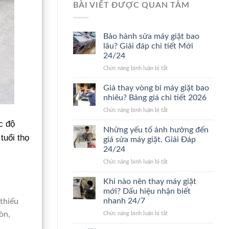
BÀI VIẾT ĐƯỢC QUAN TÂM
Bảo hành sửa máy giặt bao
lâu? Giải đáp chi tiết Mới
24/24
ở
Chức năng bình luận bị tắt
Bảo
hành
Giá thay vòng bi máy giặt bao
sửa
nhiêu? Bảng giá chi tiết 2026
máy
ở
Chức năng bình luận bị tắt
giặt
Giá
bao
c độ
thay
Những yếu tố ảnh hưởng đến
lâu?
vòng
tuổi thọ
Giải
giá sửa máy giặt. Giải Đáp
bi
đáp
24/24
máy
chi
ở
Chức năng bình luận bị tắt
giặt
tiết
Những
bao
Mới
yếu
nhiêu?
Khi nào nên thay máy giặt
24/24
tố
Bảng
mới? Dấu hiệu nhận biết
ảnh
giá
nhanh 24/7
thiếu
hưởng
chi
òn,
ở
Chức năng bình luận bị tắt
đến
tiết
Khi
giá
2026