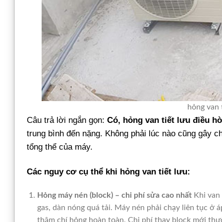
hỏng van t
Câu trả lời ngắn gọn:
Có, hỏng van tiết lưu điều h
trung bình đến nặng. Không phải lúc nào cũng gây ch
tổng thể của máy.
Các nguy cơ cụ thể khi hỏng van tiết lưu:
Hỏng máy nén (block) – chi phí sửa cao nhất
Khi van 
gas, dàn nóng quá tải. Máy nén phải chạy liên tục ở 
thậm chí hỏng hoàn toàn. Chi phí thay block mới thư