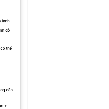
 lạnh.
ỉnh độ
 có thể
ông cần
an +