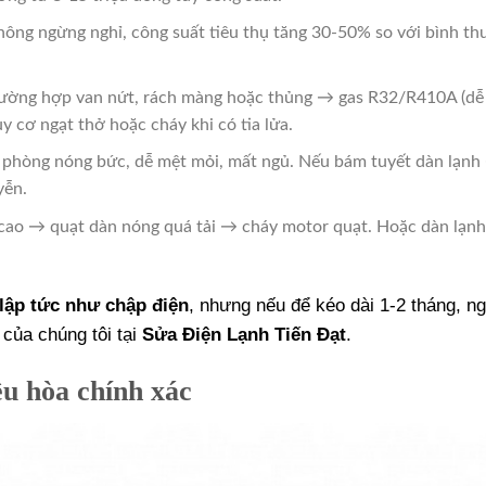
ông ngừng nghỉ, công suất tiêu thụ tăng 30-50% so với bình t
ường hợp van nứt, rách màng hoặc thủng → gas R32/R410A (dễ
y cơ ngạt thở hoặc cháy khi có tia lửa.
phòng nóng bức, dễ mệt mỏi, mất ngủ. Nếu bám tuyết dàn lạnh
yễn.
cao → quạt dàn nóng quá tải → cháy motor quạt. Hoặc dàn lạn
lập tức như chập điện
, nhưng nếu để kéo dài 1-2 tháng, n
của chúng tôi tại
Sửa Điện Lạnh Tiến Đạt
.
ều hòa chính xác