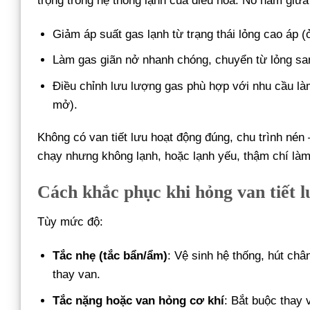
trọng trong hệ thống lạnh của điều hòa. Nó nằm giữa
Giảm áp suất gas lạnh từ trạng thái lỏng cao áp (
Làm gas giãn nở nhanh chóng, chuyển từ lỏng sang
Điều chỉnh lưu lượng gas phù hợp với nhu cầu làm
mở).
Không có van tiết lưu hoạt động đúng, chu trình nén
chạy nhưng không lạnh, hoặc lạnh yếu, thậm chí làm 
Cách khắc phục khi hỏng van tiết l
Tùy mức độ:
Tắc nhẹ (tắc bẩn/ẩm)
: Vệ sinh hệ thống, hút ch
thay van.
Tắc nặng hoặc van hỏng cơ khí
: Bắt buộc thay 