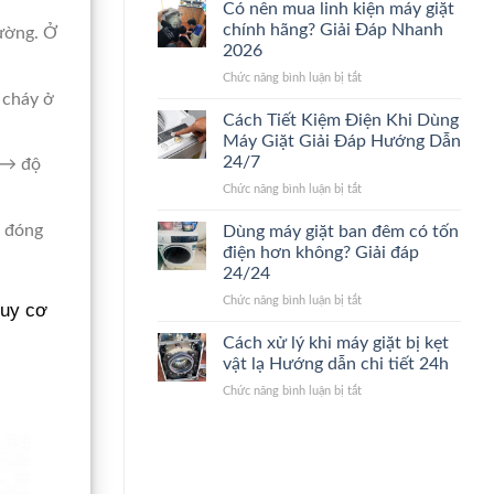
nào
sửa
Có nên mua linh kiện máy giặt
nên
máy
chính hãng? Giải Đáp Nhanh
hường. Ở
thay
giặt.
2026
máy
Giải
ở
Chức năng bình luận bị tắt
giặt
Đáp
Có
 cháy ở
mới?
24/24
nên
Dấu
Cách Tiết Kiệm Điện Khi Dùng
mua
hiệu
Máy Giặt Giải Đáp Hướng Dẫn
linh
nhận
24/7
 → độ
kiện
biết
ở
Chức năng bình luận bị tắt
máy
nhanh
Cách
giặt
24/7
Tiết
chính
h đóng
Dùng máy giặt ban đêm có tốn
Kiệm
hãng?
điện hơn không? Giải đáp
Điện
Giải
24/24
Khi
Đáp
ở
Chức năng bình luận bị tắt
Dùng
Nhanh
guy cơ
Dùng
Máy
2026
máy
Giặt
Cách xử lý khi máy giặt bị kẹt
giặt
Giải
vật lạ Hướng dẫn chi tiết 24h
ban
Đáp
ở
Chức năng bình luận bị tắt
đêm
Hướng
Cách
có
Dẫn
xử
tốn
24/7
lý
điện
khi
hơn
máy
không?