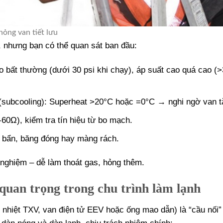
hỏng van tiết lưu
 nhưng bạn có thể quan sát ban đầu:
o bất thường (dưới 30 psi khi chạy), áp suất cao quá cao (
h (subcooling): Superheat >20°C hoặc =0°C → nghi ngờ van t
-60Ω), kiểm tra tín hiệu từ bo mạch.
n bẩn, băng đóng hay màng rách.
 nghiệm – dễ làm thoát gas, hỏng thêm.
ò quan trọng trong chu trình làm lạnh
ưu nhiệt TXV, van điện tử EEV hoặc ống mao dẫn) là “cầu nối