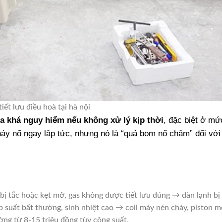
iết lưu điều hoà tại hà nội
òa khá nguy hiểm nếu không xử lý kịp thời
, đặc biệt ở mứ
áy nổ ngay lập tức, nhưng nó là “quả bom nổ chậm” đối với 
bị tắc hoặc kẹt mở, gas không được tiết lưu đúng → dàn lạnh bị 
áp suất bất thường, sinh nhiệt cao → coil máy nén cháy, piston m
ờng từ 8-15 triệu đồng tùy công suất.