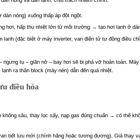
 dàn nóng và dàn lạnh, chịu trách nhiệm chính:
ở dàn nóng) xuống thấp áp đột ngột.
 hơi, hấp thụ nhiệt lớn từ môi trường → tạo hơi lạnh ở dàn
 lạnh (đặc biệt ở máy inverter, van điện tử tự động điều ch
 – ngưng tụ – giãn nở – bay hơi sẽ bị phá vỡ hoàn toàn. Máy
lạnh ra thân block (máy nén) dẫn đến quá nhiệt.
ưu điều hòa
ân không sâu, thay lọc sấy, nạp gas đúng chuẩn → có thể kh
van tiết lưu mới (chính hãng hoặc tương đương). Giá thay v