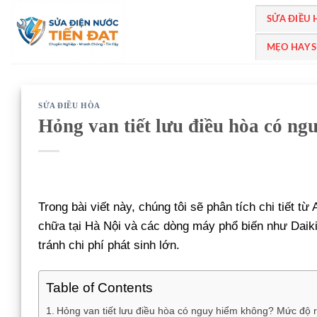
Bỏ
SỬA ĐIỀU
qua
nội
MẸO HAY 
dung
SỬA ĐIỀU HÒA
Hỏng van tiết lưu điều hòa có ng
Trong bài viết này, chúng tôi sẽ phân tích chi tiết từ
chữa tại Hà Nội và các dòng máy phổ biến như Daik
tránh chi phí phát sinh lớn.
Table of Contents
Hỏng van tiết lưu điều hòa có nguy hiểm không? Mức độ rủ