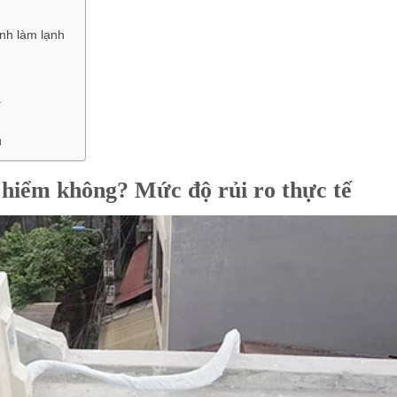
ình làm lạnh
a
u
y hiểm không? Mức độ rủi ro thực tế