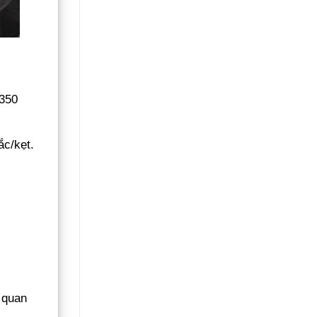
>350
ắc/kẹt.
” quan