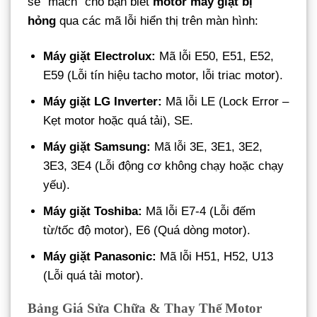
sẽ “mách” cho bạn biết
motor máy giặt bị
hỏng
qua các mã lỗi hiển thị trên màn hình:
Máy giặt Electrolux:
Mã lỗi E50, E51, E52,
E59 (Lỗi tín hiệu tacho motor, lỗi triac motor).
Máy giặt LG Inverter:
Mã lỗi LE (Lock Error –
Kẹt motor hoặc quá tải), SE.
Máy giặt Samsung:
Mã lỗi 3E, 3E1, 3E2,
3E3, 3E4 (Lỗi động cơ không chạy hoặc chạy
yếu).
Máy giặt Toshiba:
Mã lỗi E7-4 (Lỗi đếm
từ/tốc độ motor), E6 (Quá dòng motor).
Máy giặt Panasonic:
Mã lỗi H51, H52, U13
(Lỗi quá tải motor).
Bảng Giá Sửa Chữa & Thay Thế Motor