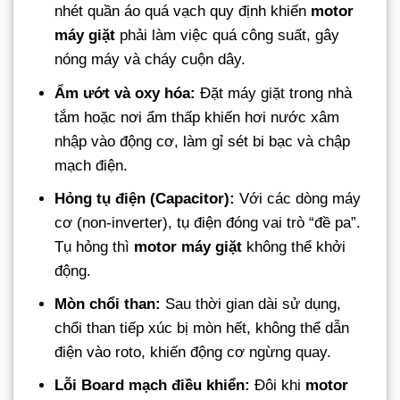
nhét quần áo quá vạch quy định khiến
motor
máy giặt
phải làm việc quá công suất, gây
nóng máy và cháy cuộn dây.
Ẩm ướt và oxy hóa:
Đặt máy giặt trong nhà
tắm hoặc nơi ẩm thấp khiến hơi nước xâm
nhập vào động cơ, làm gỉ sét bi bạc và chập
mạch điện.
Hỏng tụ điện (Capacitor):
Với các dòng máy
cơ (non-inverter), tụ điện đóng vai trò “đề pa”.
Tụ hỏng thì
motor máy giặt
không thể khởi
động.
Mòn chổi than:
Sau thời gian dài sử dụng,
chổi than tiếp xúc bị mòn hết, không thể dẫn
điện vào roto, khiến động cơ ngừng quay.
Lỗi Board mạch điều khiển:
Đôi khi
motor