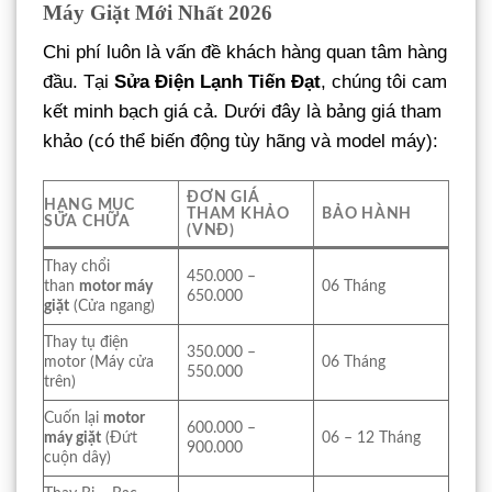
Máy Giặt Mới Nhất 2026
Chi phí luôn là vấn đề khách hàng quan tâm hàng
đầu. Tại
Sửa Điện Lạnh Tiến Đạt
, chúng tôi cam
kết minh bạch giá cả. Dưới đây là bảng giá tham
khảo (có thể biến động tùy hãng và model máy):
ĐƠN GIÁ
HẠNG MỤC
THAM KHẢO
BẢO HÀNH
SỬA CHỮA
(VNĐ)
Thay chổi
450.000 –
than
motor máy
06 Tháng
650.000
giặt
(Cửa ngang)
Thay tụ điện
350.000 –
motor (Máy cửa
06 Tháng
550.000
trên)
Cuốn lại
motor
600.000 –
máy giặt
(Đứt
06 – 12 Tháng
900.000
cuộn dây)