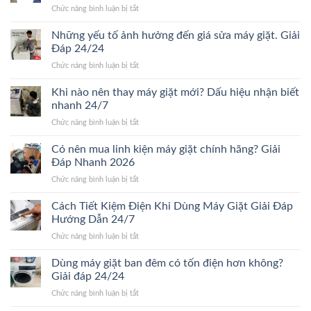
ở
Chức năng bình luận bị tắt
giặt
Giá
bao
thay
Những yếu tố ảnh hưởng đến giá sửa máy giặt. Giải
lâu?
vòng
Giải
Đáp 24/24
bi
đáp
ở
Chức năng bình luận bị tắt
máy
chi
Những
giặt
tiết
yếu
Khi nào nên thay máy giặt mới? Dấu hiệu nhận biết
bao
Mới
tố
nhiêu?
nhanh 24/7
24/24
ảnh
Bảng
ở
Chức năng bình luận bị tắt
hưởng
giá
Khi
đến
chi
nào
Có nên mua linh kiện máy giặt chính hãng? Giải
giá
tiết
nên
sửa
Đáp Nhanh 2026
2026
thay
máy
ở
Chức năng bình luận bị tắt
máy
giặt.
Có
giặt
Giải
nên
Cách Tiết Kiệm Điện Khi Dùng Máy Giặt Giải Đáp
mới?
Đáp
mua
Dấu
Hướng Dẫn 24/7
24/24
linh
hiệu
ở
Chức năng bình luận bị tắt
kiện
nhận
Cách
máy
biết
Tiết
Dùng máy giặt ban đêm có tốn điện hơn không?
giặt
nhanh
Kiệm
chính
Giải đáp 24/24
24/7
Điện
hãng?
ở
Chức năng bình luận bị tắt
Khi
Giải
Dùng
Dùng
Đáp