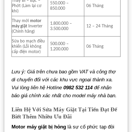
Thay Bi – Bạc –
550.000 –
Phớt (Làm lại cơ
06 Tháng
850.000
khí)
Thay mới
motor
1.800.000 –
máy giặt
Inverter
12 – 24 Tháng
3.500.000
(Chính hãng)
Sửa bo mạch điều
500.000 –
khiển (Lỗi không
06 Tháng
1.200.000
cấp điện motor)
Lưu ý: Giá trên chưa bao gồm VAT và công thợ
di chuyển đối với các khu vực ngoại thành xa.
Vui lòng liên hệ Hotline
0982 532 114
để nhận
báo giá chính xác nhất cho model máy nhà bạn.
Liên Hệ Với Sửa Máy Giặt Tại Tiến Đạt Để
Biết Thêm Nhiều Ưu Đãi
Motor máy giặt bị hỏng
là sự cố phức tạp đòi