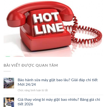
BÀI VIẾT ĐƯỢC QUAN TÂM
Bảo hành sửa máy giặt bao lâu? Giải đáp chi tiết
Mới 24/24
ở
Chức năng bình luận bị tắt
Bảo
hành
Giá thay vòng bi máy giặt bao nhiêu? Bảng giá chi
sửa
tiết 2026
máy