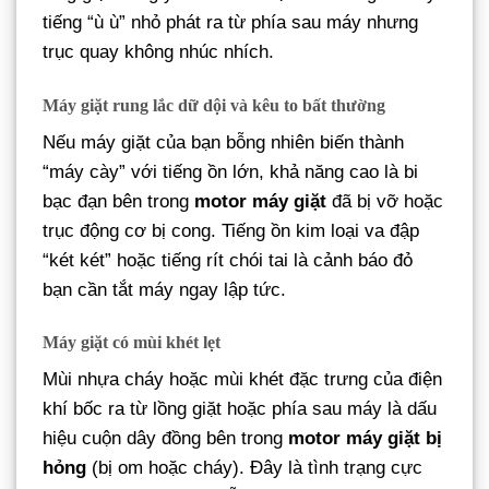
tiếng “ù ù” nhỏ phát ra từ phía sau máy nhưng
trục quay không nhúc nhích.
Máy giặt rung lắc dữ dội và kêu to bất thường
Nếu máy giặt của bạn bỗng nhiên biến thành
“máy cày” với tiếng ồn lớn, khả năng cao là bi
bạc đạn bên trong
motor máy giặt
đã bị vỡ hoặc
trục động cơ bị cong. Tiếng ồn kim loại va đập
“két két” hoặc tiếng rít chói tai là cảnh báo đỏ
bạn cần tắt máy ngay lập tức.
Máy giặt có mùi khét lẹt
Mùi nhựa cháy hoặc mùi khét đặc trưng của điện
khí bốc ra từ lồng giặt hoặc phía sau máy là dấu
hiệu cuộn dây đồng bên trong
motor máy giặt bị
hỏng
(bị om hoặc cháy). Đây là tình trạng cực