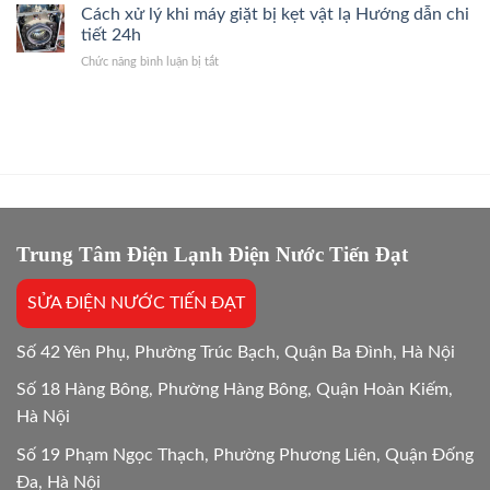
máy
Cách xử lý khi máy giặt bị kẹt vật lạ Hướng dẫn chi
Máy
Nhanh
giặt
Giặt
tiết 24h
2026
ban
Giải
ở
Chức năng bình luận bị tắt
đêm
Đáp
Cách
có
Hướng
xử
tốn
Dẫn
lý
điện
24/7
khi
hơn
máy
không?
giặt
Giải
bị
đáp
kẹt
24/24
vật
lạ
Trung Tâm Điện Lạnh Điện Nước Tiến Đạt
Hướng
dẫn
SỬA ĐIỆN NƯỚC TIẾN ĐẠT
chi
tiết
24h
Số 42 Yên Phụ, Phường Trúc Bạch, Quận Ba Đình, Hà Nội
Số 18 Hàng Bông, Phường Hàng Bông, Quận Hoàn Kiếm,
Hà Nội
Số 19 Phạm Ngọc Thạch, Phường Phương Liên, Quận Đống
Đa, Hà Nội