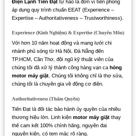
Điện Lạnh Tiến Đạt
tự hào là đơn vị tiên phong
áp dụng quy trình chuẩn EEAT (Experience –
Expertise – Authoritativeness – Trustworthiness).
Experience (Kinh Nghiệm) & Expertise (Chuyên Môn)
Với hơn 10 năm hoạt động và mạng lưới chi
nhánh phủ sóng từ Hà Nội, Đà Nẵng đến
TP.HCM, Cần Thơ, đội ngũ kỹ thuật viên của
chúng tôi đã xử lý thành công hàng vạn ca
hỏng
motor máy giặt
. Chúng tôi không chỉ là thợ sửa,
chúng tôi là chuyên gia về động cơ điện.
Authoritativeness (Thẩm Quyền)
Tiến Đạt là đối tác bảo hành ủy quyền của nhiều
thương hiệu lớn. Linh kiện
motor máy giặt
thay
thế cam kết 100% chính hãng, nguyên đai
nguyên kiện, có tem mác rõ ràng.