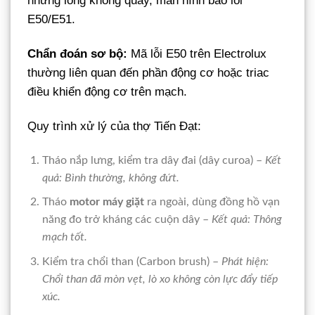
nhưng lồng không quay, màn hình báo lỗi
E50/E51.
Chẩn đoán sơ bộ:
Mã lỗi E50 trên Electrolux
thường liên quan đến phần động cơ hoặc triac
điều khiển động cơ trên mạch.
Quy trình xử lý của thợ Tiến Đạt:
Tháo nắp lưng, kiểm tra dây đai (dây curoa) –
Kết
quả: Bình thường, không đứt.
Tháo
motor máy giặt
ra ngoài, dùng đồng hồ vạn
năng đo trở kháng các cuộn dây –
Kết quả: Thông
mạch tốt.
Kiểm tra chổi than (Carbon brush) –
Phát hiện:
Chổi than đã mòn vẹt, lò xo không còn lực đẩy tiếp
xúc.