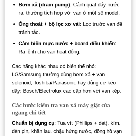
Bơm xả (drain pump)
: Cánh quạt đẩy nước
ra, thường tích hợp với van ở một số model.
Ống thoát + bộ lọc xơ vải
: Lọc trước van để
tránh tắc.
Cảm biến mực nước + board điều khiển
:
Ra lệnh cho van hoạt động.
Các hãng khác nhau có biến thể nhỏ:
LG/Samsung thường dùng bơm xả + van
solenoid; Toshiba/Panasonic hay dùng cơ kéo
dây; Bosch/Electrolux cao cấp hơn với van kép.
Các bước kiểm tra van xả máy giặt cửa
ngang chi tiết
Chuẩn bị dụng cụ
: Tua vít (Phillips + dẹt), kìm,
đèn pin, khăn lau, chậu hứng nước, đồng hồ vạn