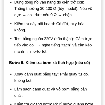
Dùng đồng hồ vạn năng đo điện trở coil:
Thông thường 30-100 Ω (tùy model). Nếu vô
cực → coil đứt; nếu 0 Ω → chập.
Kiểm tra dây nối board: Có đứt, oxy hóa
không.
Test bằng nguồn 220V (cẩn thận!): Cắm trực
tiếp vào coil → nghe tiếng “tạch” và cần kéo
mạnh → mô-tơ tốt.
Bước 6: Kiểm tra bơm xả tích hợp (nếu có)
Xoay cánh quạt bằng tay: Phải quay tự do,
không kẹt.
Làm sạch cánh quạt và vỏ bơm bằng bàn
chải.
Kiểm tra gioăng bơm: Rò rỉ nước quanh bơm