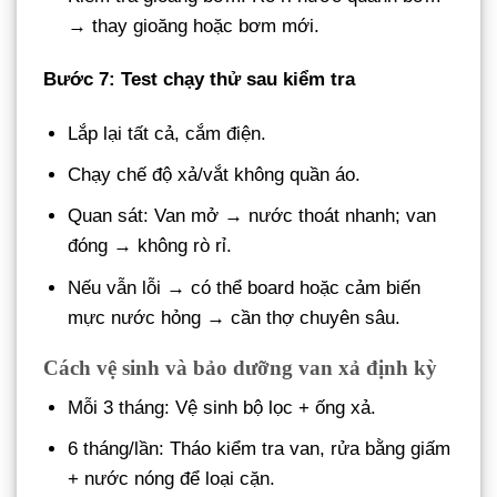
→ thay gioăng hoặc bơm mới.
Bước 7: Test chạy thử sau kiểm tra
Lắp lại tất cả, cắm điện.
Chạy chế độ xả/vắt không quần áo.
Quan sát: Van mở → nước thoát nhanh; van
đóng → không rò rỉ.
Nếu vẫn lỗi → có thể board hoặc cảm biến
mực nước hỏng → cần thợ chuyên sâu.
Cách vệ sinh và bảo dưỡng van xả định kỳ
Mỗi 3 tháng: Vệ sinh bộ lọc + ống xả.
6 tháng/lần: Tháo kiểm tra van, rửa bằng giấm
+ nước nóng để loại cặn.