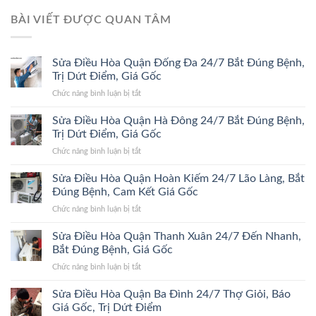
BÀI VIẾT ĐƯỢC QUAN TÂM
Sửa Điều Hòa Quận Đống Đa 24/7 Bắt Đúng Bệnh,
Trị Dứt Điểm, Giá Gốc
ở
Chức năng bình luận bị tắt
Sửa
Điều
Sửa Điều Hòa Quận Hà Đông 24/7 Bắt Đúng Bệnh,
Hòa
Trị Dứt Điểm, Giá Gốc
Quận
ở
Chức năng bình luận bị tắt
Đống
Sửa
Đa
Điều
Sửa Điều Hòa Quận Hoàn Kiếm 24/7 Lão Làng, Bắt
24/7
Hòa
Bắt
Đúng Bệnh, Cam Kết Giá Gốc
Quận
Đúng
ở
Chức năng bình luận bị tắt
Hà
Bệnh,
Sửa
Đông
Trị
Điều
Sửa Điều Hòa Quận Thanh Xuân 24/7 Đến Nhanh,
24/7
Dứt
Hòa
Bắt
Bắt Đúng Bệnh, Giá Gốc
Điểm,
Quận
Đúng
Giá
ở
Chức năng bình luận bị tắt
Hoàn
Bệnh,
Gốc
Sửa
Kiếm
Trị
Điều
Sửa Điều Hòa Quận Ba Đình 24/7 Thợ Giỏi, Báo
24/7
Dứt
Hòa
Lão
Giá Gốc, Trị Dứt Điểm
Điểm,
Quận