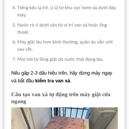
Tiếng kêu lạ (rít, ù ù) từ khu vực bơm xả dưới đáy
máy.
Nước rò rỉ dưới sàn từ vị trí van xả hoặc ống
thoát.
Máy giặt lâu hơn bình thường, quần áo vẫn ướt
sau vắt.
Mùi hôi từ lồng giặt do nước thải đọng lâu.
Nếu gặp 2-3 dấu hiệu trên, hãy dừng máy ngay
và bắt đầu
kiểm tra van xả
.
Cấu tạo van xả tự động trên máy giặt cửa
ngang