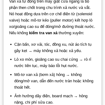
Van xả tự động trên máy giặt cửa ngang là bộ
phận then chốt trong chu trình xả nước và vắt.
Nó hoạt động dựa trên cơ chế điện từ (solenoid
valve) hoặc mô-tơ kéo (puller motor) kết hợp lò
xo/gioăng cao su để đóng/mở đường thoát nước.
Nếu không
kiểm tra van xả
thường xuyên:
Cặn bẩn, xơ vải, tóc, đồng xu, nút áo tích tụ
gây kẹt → máy không xả hoặc xả yếu.
Lò xo mòn, gioăng cao su chai cứng → rò rỉ
nước liên tục, máy báo lỗi hụt nước.
Mô-tơ van xả (bơm xả) hỏng → không
đóng/mở van, dẫn đến nước tràn hoặc không
thoát hết.
Ảnh hưởng dây điện, board mạch → hỏng
nặng, chi phí sửa cao.