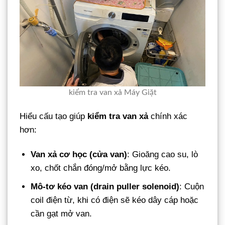
kiểm tra van xả Máy Giặt
Hiểu cấu tạo giúp
kiểm tra van xả
chính xác
hơn:
Van xả cơ học (cửa van)
: Gioăng cao su, lò
xo, chốt chắn đóng/mở bằng lực kéo.
Mô-tơ kéo van (drain puller solenoid)
: Cuộn
coil điện từ, khi có điện sẽ kéo dây cáp hoặc
cần gạt mở van.