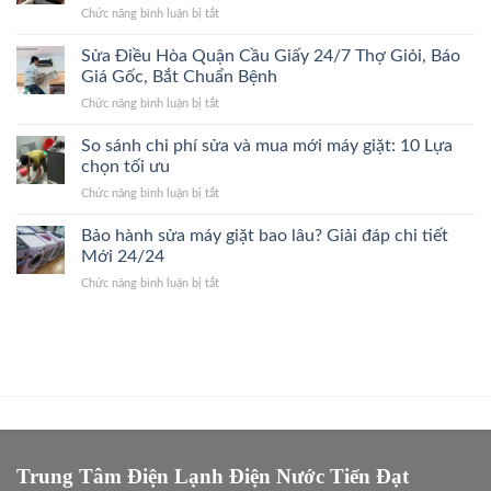
Làng,
Giá
ở
Chức năng bình luận bị tắt
Thanh
Bắt
Gốc
Sửa
Xuân
Đúng
Điều
Sửa Điều Hòa Quận Cầu Giấy 24/7 Thợ Giỏi, Báo
24/7
Bệnh,
Hòa
Đến
Giá Gốc, Bắt Chuẩn Bệnh
Cam
Quận
Nhanh,
Kết
ở
Chức năng bình luận bị tắt
Ba
Bắt
Giá
Sửa
Đình
Đúng
Gốc
Điều
So sánh chi phí sửa và mua mới máy giặt: 10 Lựa
24/7
Bệnh,
Hòa
Thợ
chọn tối ưu
Giá
Quận
Giỏi,
Gốc
ở
Chức năng bình luận bị tắt
Cầu
Báo
So
Giấy
Giá
sánh
Bảo hành sửa máy giặt bao lâu? Giải đáp chi tiết
24/7
Gốc,
chi
Thợ
Mới 24/24
Trị
phí
Giỏi,
Dứt
ở
Chức năng bình luận bị tắt
sửa
Báo
Điểm
Bảo
và
Giá
hành
mua
Gốc,
sửa
mới
Bắt
máy
máy
Chuẩn
giặt
giặt:
Bệnh
bao
10
lâu?
Lựa
Giải
chọn
đáp
tối
chi
Trung Tâm Điện Lạnh Điện Nước Tiến Đạt
ưu
tiết