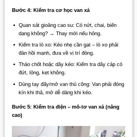
Bước 4: Kiểm tra cơ học van xả
Quan sát gioăng cao su: Có nứt, chai, biến
dạng không? → Thay mới nếu hỏng.
Kiểm tra lò xo: Kéo nhẹ cần gạt – lò xo phải
đàn hồi mạnh, đưa về vị trí đóng.
Tháo chốt hoặc dây kéo: Kiểm tra dây cáp có
đứt, lỏng, kẹt không.
Dùng tay đẩy/mở van thủ công: Van phải đóng
kín khi thả, mở dễ dàng khi kéo.
Bước 5: Kiểm tra điện – mô-tơ van xả (nâng
cao)