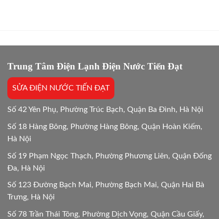
sửa
mới
Bắt
máy
máy
Chuẩn
giặt
giặt:
Bệnh
bao
10
lâu?
Lựa
Giải
chọn
đáp
tối
chi
Trung Tâm Điện Lạnh Điện Nước Tiến Đạt
ưu
tiết
Mới
SỬA ĐIỆN NƯỚC TIẾN ĐẠT
24/24
Số 42 Yên Phụ, Phường Trúc Bạch, Quận Ba Đình, Hà Nội
Số 18 Hàng Bông, Phường Hàng Bông, Quận Hoàn Kiếm,
Hà Nội
Số 19 Phạm Ngọc Thạch, Phường Phương Liên, Quận Đống
Đa, Hà Nội
Số 123 Đường Bạch Mai, Phường Bạch Mai, Quận Hai Bà
Trưng, Hà Nội
Số 78 Trần Thái Tông, Phường Dịch Vọng, Quận Cầu Giấy,