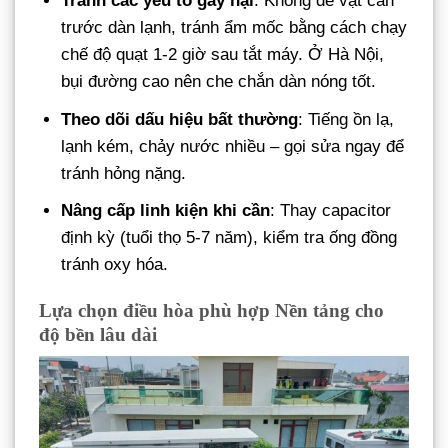
Tránh các yếu tố gây hại
: Không để vật cản
trước dàn lạnh, tránh ẩm mốc bằng cách chạy
chế độ quạt 1-2 giờ sau tắt máy. Ở Hà Nội,
bụi đường cao nên che chắn dàn nóng tốt.
Theo dõi dấu hiệu bất thường
: Tiếng ồn lạ,
lạnh kém, chảy nước nhiều – gọi sửa ngay để
tránh hỏng nặng.
Nâng cấp linh kiện khi cần
: Thay capacitor
định kỳ (tuổi thọ 5-7 năm), kiểm tra ống đồng
tránh oxy hóa.
Lựa chọn điều hòa phù hợp Nền tảng cho
độ bền lâu dài