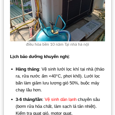
điều hòa bền 10 năm Tại nhà hà nội
Lịch bảo dưỡng khuyến nghị
:
Hàng tháng
: Vệ sinh lưới lọc khí tại nhà (tháo
ra, rửa nước ấm <40°C, phơi khô). Lưới lọc
bẩn làm giảm lưu lượng gió 50%, buộc máy
chạy lâu hơn.
3-6 tháng/lần
:
Vệ sinh dàn lạnh
chuyên sâu
(bơm rửa hóa chất, làm sạch lá tản nhiệt).
Kiểm tra quạt gió, motor quạt.