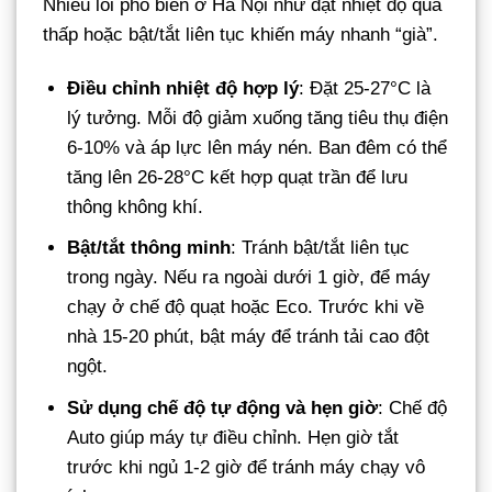
Nhiều lỗi phổ biến ở Hà Nội như đặt nhiệt độ quá
thấp hoặc bật/tắt liên tục khiến máy nhanh “già”.
Điều chỉnh nhiệt độ hợp lý
: Đặt 25-27°C là
lý tưởng. Mỗi độ giảm xuống tăng tiêu thụ điện
6-10% và áp lực lên máy nén. Ban đêm có thể
tăng lên 26-28°C kết hợp quạt trần để lưu
thông không khí.
Bật/tắt thông minh
: Tránh bật/tắt liên tục
trong ngày. Nếu ra ngoài dưới 1 giờ, để máy
chạy ở chế độ quạt hoặc Eco. Trước khi về
nhà 15-20 phút, bật máy để tránh tải cao đột
ngột.
Sử dụng chế độ tự động và hẹn giờ
: Chế độ
Auto giúp máy tự điều chỉnh. Hẹn giờ tắt
trước khi ngủ 1-2 giờ để tránh máy chạy vô