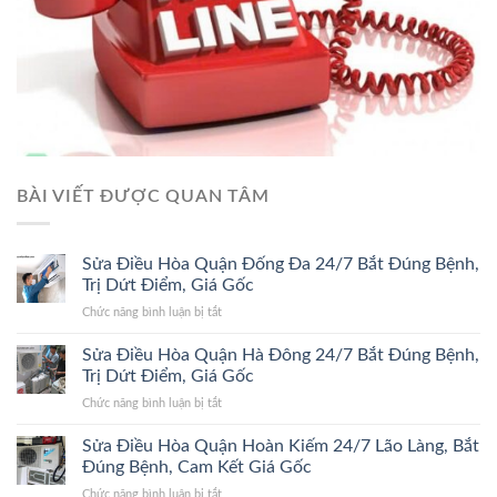
BÀI VIẾT ĐƯỢC QUAN TÂM
Sửa Điều Hòa Quận Đống Đa 24/7 Bắt Đúng Bệnh,
Trị Dứt Điểm, Giá Gốc
ở
Chức năng bình luận bị tắt
Sửa
Điều
Sửa Điều Hòa Quận Hà Đông 24/7 Bắt Đúng Bệnh,
Hòa
Trị Dứt Điểm, Giá Gốc
Quận
ở
Chức năng bình luận bị tắt
Đống
Sửa
Đa
Điều
Sửa Điều Hòa Quận Hoàn Kiếm 24/7 Lão Làng, Bắt
24/7
Hòa
Bắt
Đúng Bệnh, Cam Kết Giá Gốc
Quận
Đúng
ở
Chức năng bình luận bị tắt
Hà