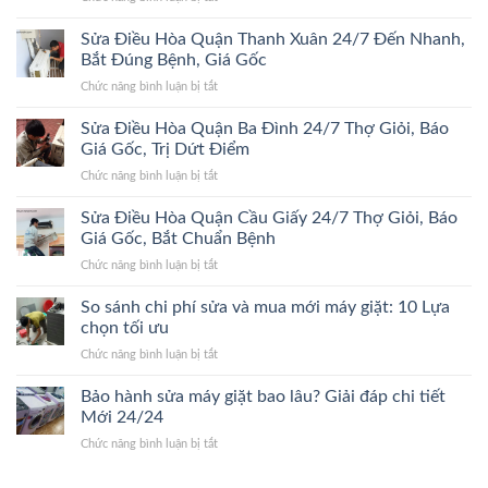
Bệnh,
Sửa
Đông
Trị
Điều
Sửa Điều Hòa Quận Thanh Xuân 24/7 Đến Nhanh,
24/7
Dứt
Hòa
Bắt
Bắt Đúng Bệnh, Giá Gốc
Điểm,
Quận
Đúng
Giá
ở
Chức năng bình luận bị tắt
Hoàn
Bệnh,
Gốc
Sửa
Kiếm
Trị
Điều
Sửa Điều Hòa Quận Ba Đình 24/7 Thợ Giỏi, Báo
24/7
Dứt
Hòa
Lão
Giá Gốc, Trị Dứt Điểm
Điểm,
Quận
Làng,
Giá
ở
Chức năng bình luận bị tắt
Thanh
Bắt
Gốc
Sửa
Xuân
Đúng
Điều
Sửa Điều Hòa Quận Cầu Giấy 24/7 Thợ Giỏi, Báo
24/7
Bệnh,
Hòa
Đến
Giá Gốc, Bắt Chuẩn Bệnh
Cam
Quận
Nhanh,
Kết
ở
Chức năng bình luận bị tắt
Ba
Bắt
Giá
Sửa
Đình
Đúng
Gốc
Điều
So sánh chi phí sửa và mua mới máy giặt: 10 Lựa
24/7
Bệnh,
Hòa
Thợ
chọn tối ưu
Giá
Quận
Giỏi,
Gốc
ở
Chức năng bình luận bị tắt
Cầu
Báo
So
Giấy
Giá
sánh
Bảo hành sửa máy giặt bao lâu? Giải đáp chi tiết
24/7
Gốc,
chi
Thợ
Mới 24/24
Trị
phí
Giỏi,
Dứt
ở
Chức năng bình luận bị tắt
sửa
Báo
Điểm
Bảo
và
Giá
hành
mua
Gốc,