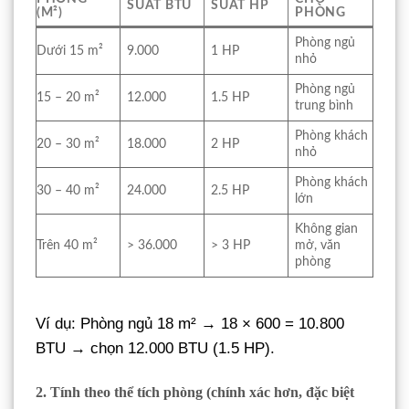
SUẤT BTU
SUẤT HP
(M²)
PHÒNG
Phòng ngủ
Dưới 15 m²
9.000
1 HP
nhỏ
Phòng ngủ
15 – 20 m²
12.000
1.5 HP
trung bình
Phòng khách
20 – 30 m²
18.000
2 HP
nhỏ
Phòng khách
30 – 40 m²
24.000
2.5 HP
lớn
Không gian
Trên 40 m²
> 36.000
> 3 HP
mở, văn
phòng
Ví dụ: Phòng ngủ 18 m² → 18 × 600 = 10.800
BTU → chọn 12.000 BTU (1.5 HP).
2. Tính theo thể tích phòng (chính xác hơn, đặc biệt