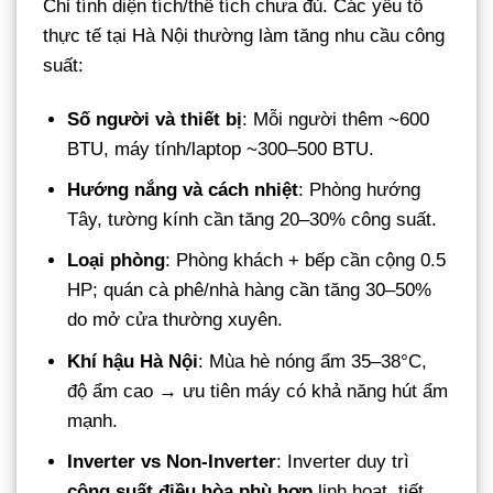
Chỉ tính diện tích/thể tích chưa đủ. Các yếu tố
thực tế tại Hà Nội thường làm tăng nhu cầu công
suất:
Số người và thiết bị
: Mỗi người thêm ~600
BTU, máy tính/laptop ~300–500 BTU.
Hướng nắng và cách nhiệt
: Phòng hướng
Tây, tường kính cần tăng 20–30% công suất.
Loại phòng
: Phòng khách + bếp cần cộng 0.5
HP; quán cà phê/nhà hàng cần tăng 30–50%
do mở cửa thường xuyên.
Khí hậu Hà Nội
: Mùa hè nóng ẩm 35–38°C,
độ ẩm cao → ưu tiên máy có khả năng hút ẩm
mạnh.
Inverter vs Non-Inverter
: Inverter duy trì
công suất điều hòa phù hợp
linh hoạt, tiết