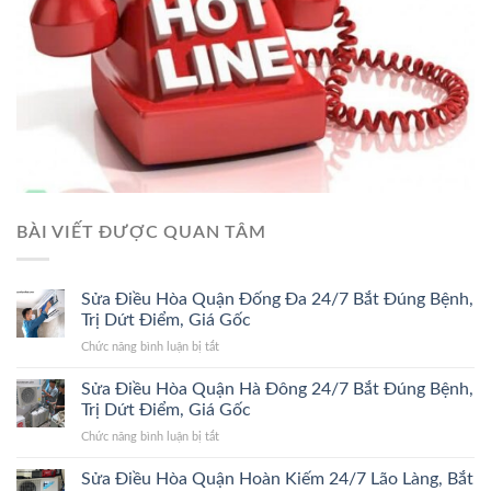
BÀI VIẾT ĐƯỢC QUAN TÂM
Sửa Điều Hòa Quận Đống Đa 24/7 Bắt Đúng Bệnh,
Trị Dứt Điểm, Giá Gốc
ở
Chức năng bình luận bị tắt
Sửa
Điều
Sửa Điều Hòa Quận Hà Đông 24/7 Bắt Đúng Bệnh,
Hòa
Trị Dứt Điểm, Giá Gốc
Quận
ở
Chức năng bình luận bị tắt
Đống
Sửa
Đa
Điều
Sửa Điều Hòa Quận Hoàn Kiếm 24/7 Lão Làng, Bắt
24/7