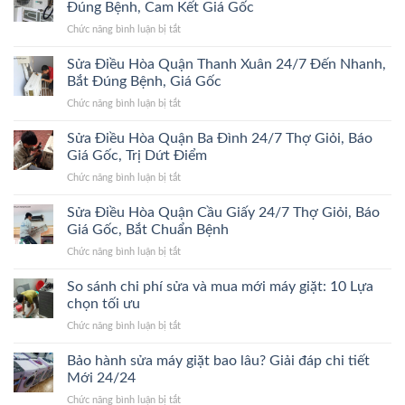
Hòa
Bắt
Đúng Bệnh, Cam Kết Giá Gốc
Quận
Đúng
ở
Chức năng bình luận bị tắt
Hà
Bệnh,
Sửa
Đông
Trị
Điều
Sửa Điều Hòa Quận Thanh Xuân 24/7 Đến Nhanh,
24/7
Dứt
Hòa
Bắt
Bắt Đúng Bệnh, Giá Gốc
Điểm,
Quận
Đúng
Giá
ở
Chức năng bình luận bị tắt
Hoàn
Bệnh,
Gốc
Sửa
Kiếm
Trị
Điều
Sửa Điều Hòa Quận Ba Đình 24/7 Thợ Giỏi, Báo
24/7
Dứt
Hòa
Lão
Giá Gốc, Trị Dứt Điểm
Điểm,
Quận
Làng,
Giá
ở
Chức năng bình luận bị tắt
Thanh
Bắt
Gốc
Sửa
Xuân
Đúng
Điều
Sửa Điều Hòa Quận Cầu Giấy 24/7 Thợ Giỏi, Báo
24/7
Bệnh,
Hòa
Đến
Giá Gốc, Bắt Chuẩn Bệnh
Cam
Quận
Nhanh,
Kết
ở
Chức năng bình luận bị tắt
Ba
Bắt
Giá
Sửa
Đình
Đúng
Gốc
Điều
So sánh chi phí sửa và mua mới máy giặt: 10 Lựa
24/7
Bệnh,
Hòa
Thợ
chọn tối ưu
Giá
Quận
Giỏi,
Gốc
ở
Chức năng bình luận bị tắt
Cầu
Báo
So
Giấy
Giá
sánh
Bảo hành sửa máy giặt bao lâu? Giải đáp chi tiết
24/7
Gốc,
chi
Thợ
Mới 24/24
Trị
phí
Giỏi,
Dứt
ở
Chức năng bình luận bị tắt
sửa
Báo