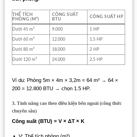
THỂ TÍCH
CÔNG SUẤT
CÔNG SUẤT HP
PHÒNG (M³)
BTU
Dưới 45 m³
9.000
1 HP
Dưới 60 m³
12.000
1.5 HP
Dưới 80 m³
18.000
2 HP
Dưới 120 m³
24.000
2.5 HP
Ví dụ: Phòng 5m × 4m × 3,2m = 64 m³ → 64 ×
200 = 12.800 BTU → chọn 1.5 HP.
3. Tính nâng cao theo điều kiện bên ngoài (công thức
chuyên sâu)
Công suất (BTU) = V × ΔT × K
V: Thể tích phòng (m³)