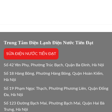
Điểm
Bảo
và
Giá
hành
mua
Gốc,
sửa
mới
Bắt
máy
máy
Chuẩn
giặt
giặt:
Bệnh
bao
10
lâu?
Lựa
Giải
chọn
đáp
tối
chi
Trung Tâm Điện Lạnh Điện Nước Tiến Đạt
ưu
tiết
Mới
SỬA ĐIỆN NƯỚC TIẾN ĐẠT
24/24
Số 42 Yên Phụ, Phường Trúc Bạch, Quận Ba Đình, Hà Nội
Số 18 Hàng Bông, Phường Hàng Bông, Quận Hoàn Kiếm,
Hà Nội
Số 19 Phạm Ngọc Thạch, Phường Phương Liên, Quận Đống
Đa, Hà Nội
Số 123 Đường Bạch Mai, Phường Bạch Mai, Quận Hai Bà
Trưng, Hà Nội