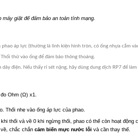
p máy giặt để đảm bảo an toàn tính mạng.
 phao áp lực (thường là linh kiện hình tròn, có ống nhựa cắm vào
. Thổi thử vào ống để đảm bảo thông thoáng.
m dây điện. Nếu thấy rỉ sét nặng, hãy dùng dung dịch RP7 để làm
 đo Ohm (Ω) x1.
. Thổi nhẹ vào ống áp lực của phao.
hi thổi và về 0 khi ngừng thổi, phao có thể còn hoạt động 
 về, chắc chắn
cảm biến mực nước lỗi
và cần thay thế.