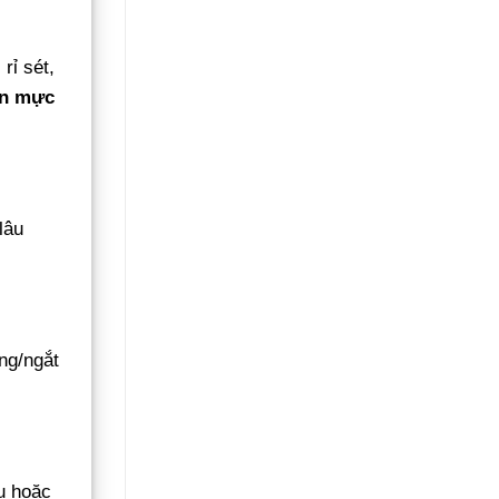
giặt
Giải
bị
đáp
kẹt
24/24
rỉ sét,
vật
lạ
ến mực
Hướng
dẫn
chi
tiết
24h
lâu
ng/ngắt
u hoặc