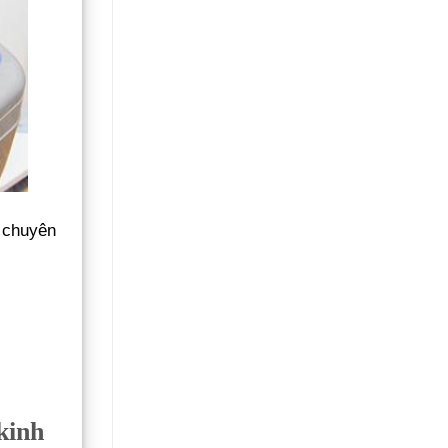
a chuyên
kinh