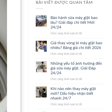
BÀI VIẾT ĐƯỢC QUAN TÂM
Bảo hành sửa máy giặt bao
lâu? Giải đáp chi tiết Mới
24/24
ở
Chức năng bình luận bị tắt
Bảo
hành
Giá thay vòng bi máy giặt bao
sửa
nhiêu? Bảng giá chi tiết 2026
máy
ở
Chức năng bình luận bị tắt
giặt
Giá
bao
thay
Những yếu tố ảnh hưởng đến
lâu?
vòng
Giải
giá sửa máy giặt. Giải Đáp
bi
đáp
24/24
máy
chi
ở
Chức năng bình luận bị tắt
giặt
tiết
Những
bao
Mới
yếu
nhiêu?
Khi nào nên thay máy giặt
24/24
tố
Bảng
mới? Dấu hiệu nhận biết
ảnh
giá
nhanh 24/7
hưởng
chi
ở
Chức năng bình luận bị tắt
đến
tiết
Khi
giá
2026