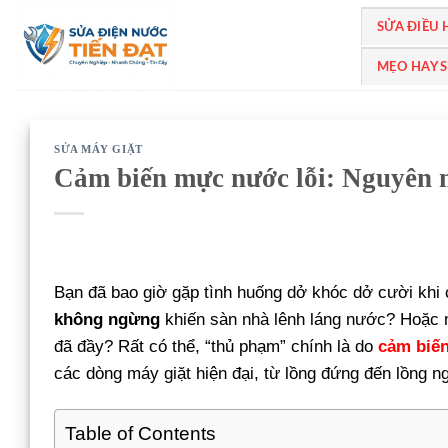
Bỏ
SỬA ĐIỀU
qua
nội
MẸO HAY 
dung
SỬA MÁY GIẶT
Cảm biến mực nước lỗi: Nguyên
Bạn đã bao giờ gặp tình huống dở khóc dở cười khi
không ngừng
khiến sàn nhà lênh láng nước? Hoặc 
đã đầy? Rất có thể, “thủ phạm” chính là do
cảm biế
các dòng máy giặt hiện đại, từ lồng đứng đến lồng n
Table of Contents