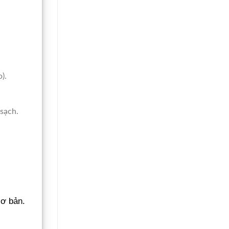
).
 sạch.
cơ bản.