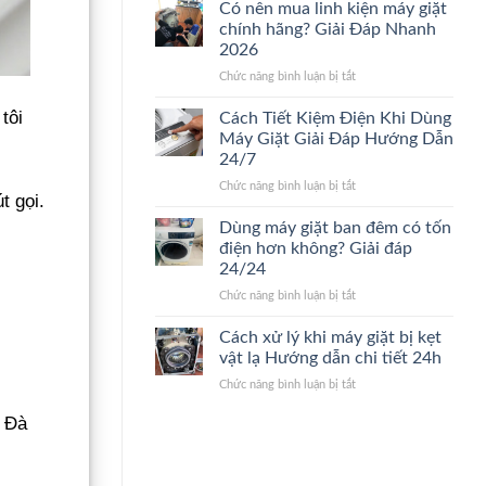
nào
sửa
Có nên mua linh kiện máy giặt
nên
máy
chính hãng? Giải Đáp Nhanh
thay
giặt.
2026
máy
Giải
ở
Chức năng bình luận bị tắt
giặt
Đáp
Có
mới?
24/24
nên
Dấu
tôi
Cách Tiết Kiệm Điện Khi Dùng
mua
hiệu
Máy Giặt Giải Đáp Hướng Dẫn
linh
nhận
24/7
kiện
biết
ở
Chức năng bình luận bị tắt
máy
nhanh
t gọi.
Cách
giặt
24/7
Tiết
chính
Dùng máy giặt ban đêm có tốn
Kiệm
hãng?
điện hơn không? Giải đáp
Điện
Giải
24/24
Khi
Đáp
ở
Chức năng bình luận bị tắt
Dùng
Nhanh
Dùng
Máy
2026
máy
Giặt
Cách xử lý khi máy giặt bị kẹt
giặt
Giải
vật lạ Hướng dẫn chi tiết 24h
ban
Đáp
ở
Chức năng bình luận bị tắt
đêm
Hướng
Cách
có
Dẫn
, Đà
xử
tốn
24/7
lý
điện
khi
hơn
máy
không?