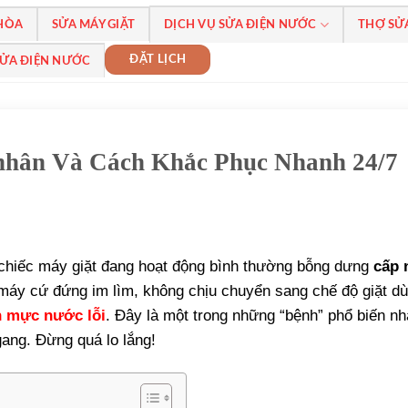
 HÒA
SỬA MÁY GIẶT
DỊCH VỤ SỬA ĐIỆN NƯỚC
THỢ SỬ
ĐẶT LỊCH
SỬA ĐIỆN NƯỚC
 nhân Và Cách Khắc Phục Nhanh 24/7
 chiếc máy giặt đang hoạt động bình thường bỗng dưng
cấp 
máy cứ đứng im lìm, không chịu chuyển sang chế độ giặt d
n mực nước lỗi
. Đây là một trong những “bệnh” phổ biến nh
gang. Đừng quá lo lắng!